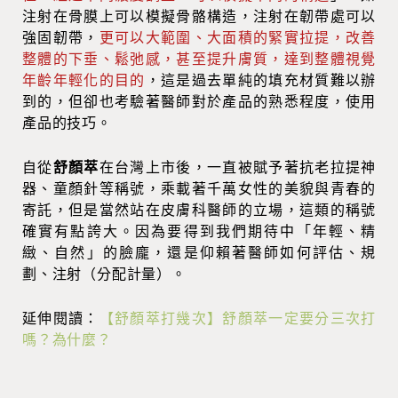
注射在骨膜上可以模擬骨骼構造，注射在韌帶處可以
強固韌帶，
更可以大範圍、大面積的緊實拉提，改善
整體的下垂、鬆弛感，甚至提升膚質，達到整體視覺
年齡年輕化的目的
，這是過去單純的填充材質難以辦
到的，但卻也考驗著醫師對於產品的熟悉程度，使用
產品的技巧。
自從
舒顏萃
在台灣上市後，一直被賦予著抗老拉提神
器、童顏針等稱號，乘載著千萬女性的美貌與青春的
寄託，但是當然站在皮膚科醫師的立場，這類的稱號
確實有點誇大。因為要得到我們期待中「年輕、精
緻、自然」的臉龐，還是仰賴著醫師如何評估、規
劃、注射（分配計量）。
延伸閱讀：
【舒顏萃打幾次】舒顏萃一定要分三次打
嗎？為什麼？