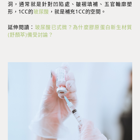
洞，通常就是針對凹陷處、皺褶填補、五官輪廓塑
形，1CC的
玻尿酸
，就是補充1CC的空間。
延伸閱讀：
玻尿酸已式微？為什麼膠原蛋白新生材質
(舒顏萃)備受討論？