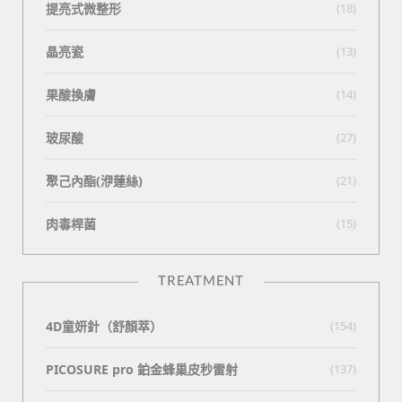
提亮式微整形
(18)
晶亮瓷
(13)
果酸換膚
(14)
玻尿酸
(27)
聚己內酯(洢蓮絲)
(21)
肉毒桿菌
(15)
TREATMENT
4D童妍針（舒顏萃）
(154)
PICOSURE pro 鉑金蜂巢皮秒雷射
(137)