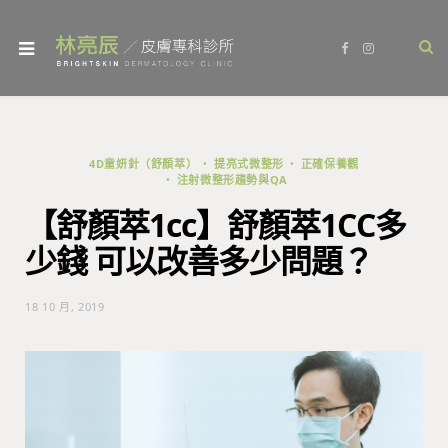
F
I
a
n
c
s
e
t
b
a
o
g
o
r
k
a
m
4D童妍針（舒顏萃）
提亮式微整形
正確保養觀
注射微整形趨勢與QA
【舒顏萃1cc】舒顏萃1CC多
少錢 可以改善多少問題？
18 10 月, 2019