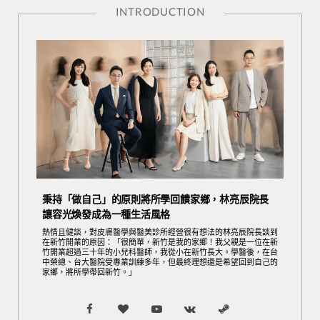
INTRODUCTION
秉持「做自己」的原則將所學回饋家鄉，林亮辰院長
讓容光煥發成為一種生活風格
熱情且健談，對皮膚醫學與醫美診所經營很有想法的林亮辰院長談到
在新竹開業的原因：「很簡單，新竹是我的家鄉！我父親是一位在新
竹開業超過三十年的小兒科醫師，我從小在新竹長大。學醫後，在台
中榮總、台大醫院受專業訓練多年，但最終理想還是希望回到自己的
家鄉，將所學帶回新竹。」
F
B
Y
V
S