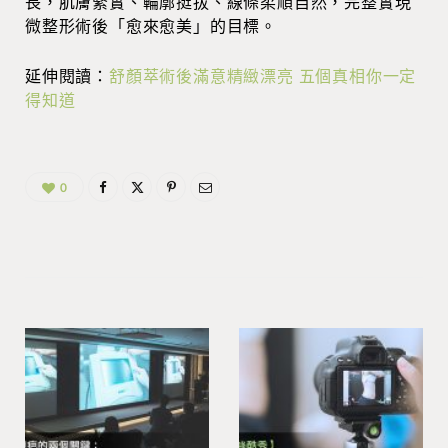
長，肌膚緊實、輪廓挺拔、線條柔順自然，完整實現
微整形術後「愈來愈美」的目標。
延伸閱讀
：
舒顏萃術後滿意精緻漂亮 五個真相你一定
得知道
0