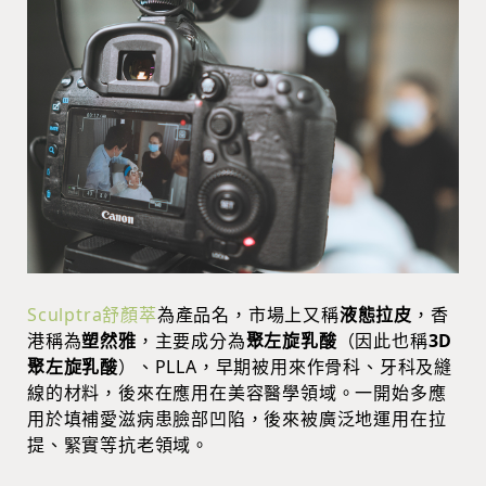
Sculptra舒顏萃
為產品名，市場上又稱
液態拉皮
，香
港稱為
塑然雅
，主要成分為
聚左旋乳酸
（因此也稱
3D
聚左旋乳酸
）、PLLA，早期被用來作骨科、牙科及縫
線的材料，後來在應用在美容醫學領域。一開始多應
用於填補愛滋病患臉部凹陷，後來被廣泛地運用在拉
提、緊實等抗老領域。