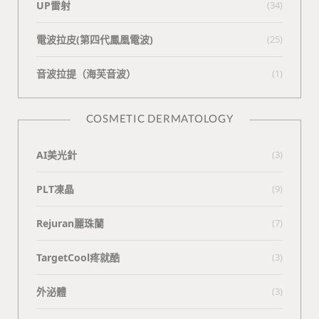
UP雷射
(34)
電波拉皮(第四代鳳凰電波)
(25)
⾳波拉提（海芙⾳波）
(1)
COSMETIC DERMATOLOGY
AI美光針
(3)
PLT凍晶
(9)
Rejuran麗珠蘭
(7)
TargetCool疼就酷
(3)
外泌體
(3)