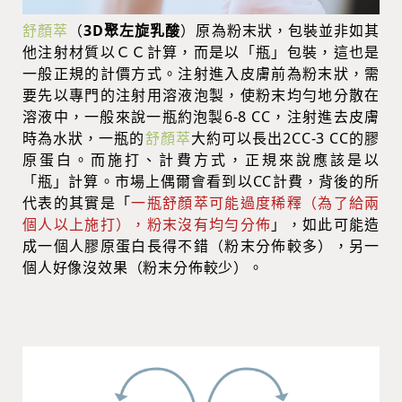
舒顏萃
（
3D聚左旋乳酸
）原為粉末狀，包裝並非如其
他注射材質以ＣＣ計算，而是以「瓶」包裝，這也是
一般正規的計價方式。注射進入皮膚前為粉末狀，需
要先以專門的注射用溶液泡製，使粉末均勻地分散在
溶液中，一般來說一瓶約泡製6-8 CC，注射進去皮膚
時為水狀，一瓶的
舒顏萃
大約可以長出2CC-3 CC的膠
原蛋白。而施打、計費方式，正規來說應該是以
「瓶」計算。市場上偶爾會看到以CC計費，背後的所
代表的其實是「
一瓶
舒顏萃
可能過度稀釋（為了給兩
個人以上施打），粉末沒有均勻分佈
」
，如此可能造
成一個人膠原蛋白長得不錯（粉末分佈較多），另一
個人好像沒效果（粉末分佈較少）。