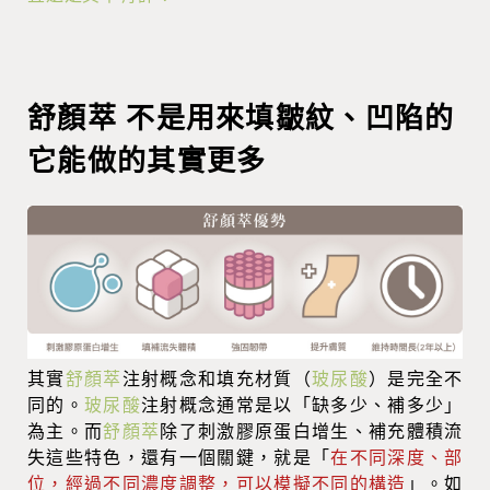
舒顏萃 不是用來填皺紋、凹陷的
它能做的其實更多
其實
舒顏萃
注射概念和填充材質（
玻尿酸
）是完全不
同的。
玻尿酸
注射概念通常是以「缺多少、補多少」
為主。而
舒顏萃
除了刺激膠原蛋白增生、補充體積流
失這些特色，還有一個關鍵，就是
「
在不同深度、部
位，經過不同濃度調整，可以模擬不同的構造
」。如