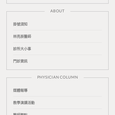
a
l
o
K
t
ABOUT
c
o
u
o
e
掛號須知
e
g
T
n
a
b
L
u
t
m
林亮辰醫師
o
o
b
a
診所大小事
o
v
e
k
門診資訊
k
i
t
n
e
PHYSICIAN COLUMN
媒體報導
教學演講活動
醫師觀點