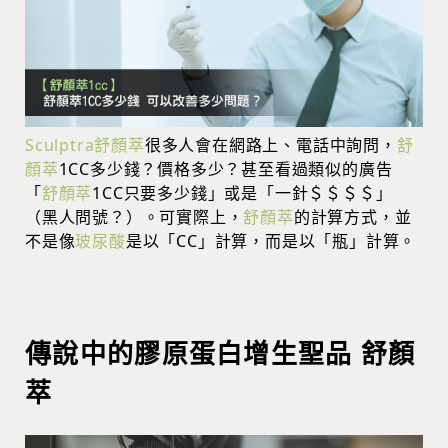
Sculptra舒顏萃
很多人會在網路上、電話中詢問，
舒
顏萃
1CC多少錢？價格多少？甚至看過類似的廣告
「
舒顏萃
1CC只要多少錢」或是「一針＄＄＄＄」
（黑人問號？）。可實際上，
舒顏萃
的計算方式，並
不是像
玻尿酸
是以「CC」計算，而是以「瓶」計算。
傳說中的膠原蛋白增生聖品 舒顏
萃