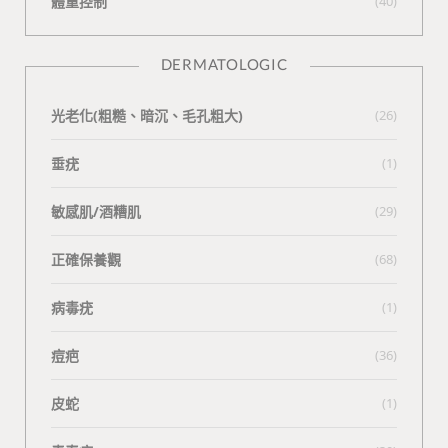
體重控制
(40)
DERMATOLOGIC
光老化(粗糙、暗沉、毛孔粗大)
(26)
垂疣
(1)
敏感肌/酒糟肌
(29)
正確保養觀
(68)
病毒疣
(1)
痘疤
(36)
皮蛇
(1)