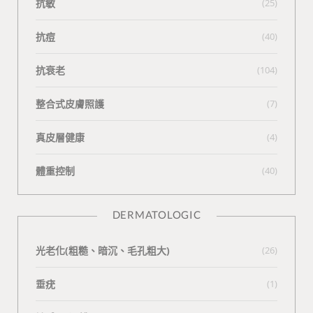
抗敏
(25)
抗痘
(40)
抗衰老
(104)
整合式皮膚照護
(7)
真皮層健康
(4)
體重控制
(40)
DERMATOLOGIC
光老化(粗糙、暗沉、毛孔粗大)
(26)
垂疣
(1)