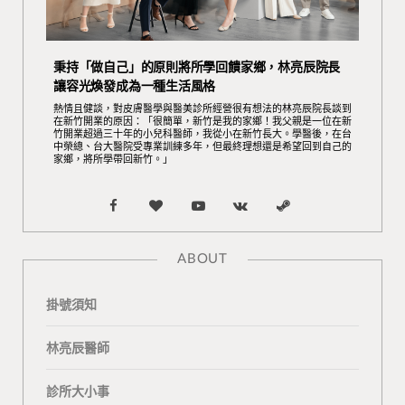
秉持「做自己」的原則將所學回饋家鄉，林亮辰院長
讓容光煥發成為一種生活風格
熱情且健談，對皮膚醫學與醫美診所經營很有想法的林亮辰院長談到
在新竹開業的原因：「很簡單，新竹是我的家鄉！我父親是一位在新
竹開業超過三十年的小兒科醫師，我從小在新竹長大。學醫後，在台
中榮總、台大醫院受專業訓練多年，但最終理想還是希望回到自己的
家鄉，將所學帶回新竹。」
F
B
Y
V
S
a
l
o
K
t
ABOUT
c
o
u
o
e
掛號須知
e
g
T
n
a
b
L
u
t
m
林亮辰醫師
o
o
b
a
診所大小事