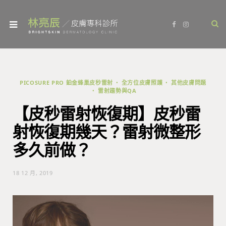
F
I
a
n
c
s
e
t
b
a
o
g
o
r
k
a
m
PICOSURE PRO 鉑金蜂巢皮秒雷射
全方位皮膚照護
其他皮膚問題
雷射趨勢與QA
【皮秒雷射恢復期】皮秒雷
射恢復期幾天？雷射微整形
多久前做？
18 12 月, 2019