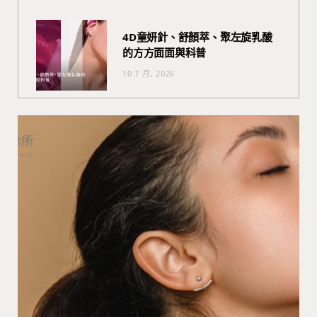
4D童妍針、舒顏萃、聚左旋乳酸
的方方面面與科普
10 7 月, 2026