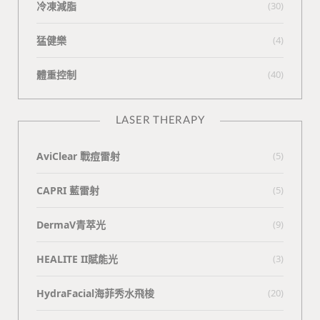
冷凍減脂
(30)
猛健樂
(4)
體重控制
(40)
LASER THERAPY
AviClear 戰痘雷射
(5)
CAPRI 藍雷射
(5)
DermaV青萃光
(9)
HEALITE II賦能光
(3)
HydraFacial海菲秀水飛梭
(20)