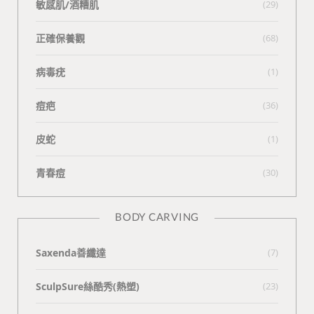
敏感肌/酒糟肌
(29)
正確保養觀
(68)
病毒疣
(1)
痘疤
(36)
皮蛇
(1)
青春痘
(30)
BODY CARVING
Saxenda善纖達
(7)
SculpSure絲酷秀(熱塑)
(23)