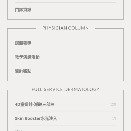
o
v
e
k
門診資訊
k
i
t
n
e
PHYSICIAN COLUMN
媒體報導
教學演講活動
醫師觀點
FULL SERVICE DERMATOLOGY
4D童妍針-減齡三部曲
(20)
Skin Booster水光注入
(7)