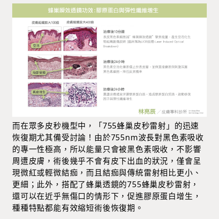
而在眾多皮秒機型中，「755蜂巢皮秒雷射」的迅速
恢復期尤其備受討論！由於755nm波長對黑色素吸收
的專一性極高，所以能量只會被黑色素吸收，不影響
周遭皮膚，術後幾乎不會有皮下出血的狀況，僅會呈
現微紅或輕微結痂，而且結痂與傳統雷射相比更小、
更細；此外，搭配了蜂巢透鏡的755蜂巢皮秒雷射，
還可以在近乎無傷口的情形下，促進膠原蛋白增生，
種種特點都能有效縮短術後恢復期。