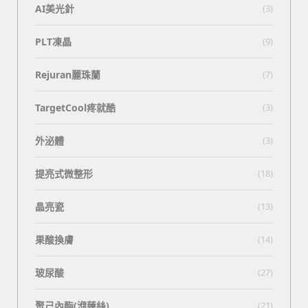
AI美光針
(3)
PLT凍晶
(9)
Rejuran麗珠蘭
(7)
TargetCool疼就酷
(3)
外泌體
(3)
提亮式微整形
(18)
晶亮瓷
(13)
果酸換膚
(14)
玻尿酸
(27)
聚己內酯(洢蓮絲)
(21)