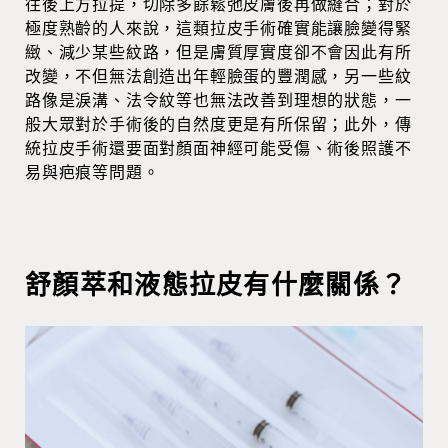
往後上方拉提，切除多餘鬆弛皮膚後再做縫合；對於
極度熟齡的人來說，這類拉皮手術確實能讓臉變得緊
緻、減少某些紋路，但是膚質厚實度卻不會因此有所
改變，不但無法創造出年輕臉蛋的豐潤感，另一些紋
路像是淚溝、法令紋等也無法改善到理想的狀態，一
般大眾對於手術後的自然度更是有所保留；此外，傳
統拉皮手術還要面對顏面神經可能受傷、術後照護不
易與疤痕等問題。
舒顏萃和液態拉皮有什麼關係？