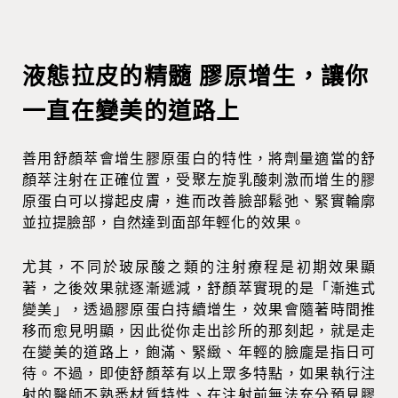
液態拉皮的精髓 膠原增生，讓你
一直在變美的道路上
善用舒顏萃會增生膠原蛋白的特性，將劑量適當的舒
顏萃注射在正確位置，受聚左旋乳酸刺激而增生的膠
原蛋白可以撐起皮膚，進而改善臉部鬆弛、緊實輪廓
並拉提臉部，自然達到面部年輕化的效果。
尤其，不同於玻尿酸之類的注射療程是初期效果顯
著，之後效果就逐漸遞減，舒顏萃實現的是「漸進式
變美」，透過膠原蛋白持續增生，效果會隨著時間推
移而愈見明顯，因此從你走出診所的那刻起，就是走
在變美的道路上，飽滿、緊緻、年輕的臉龐是指日可
待。不過，即使舒顏萃有以上眾多特點，如果執行注
射的醫師不熟悉材質特性、在注射前無法充分預見膠