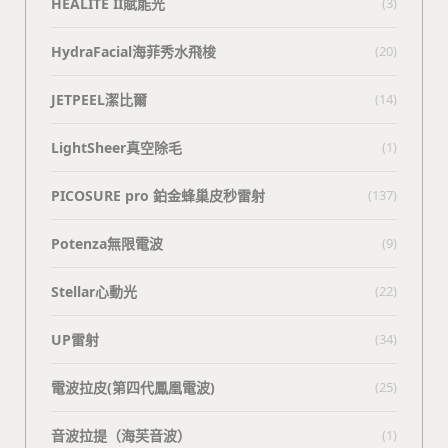
HEALITE II賦能光
(3)
HydraFacial海菲秀水飛梭
(20)
JETPEEL潔比爾
(14)
LightSheer真空除毛
(1)
PICOSURE pro 鉑金蜂巢皮秒雷射
(137)
Potenza無限電波
(9)
Stellar心動光
(22)
UP雷射
(34)
電波拉皮(第四代鳳凰電波)
(25)
⾳波拉提（海芙⾳波）
(1)