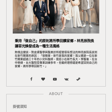
秉持「做自己」的原則將所學回饋家鄉，林亮辰院長
讓容光煥發成為一種生活風格
熱情且健談，對皮膚醫學與醫美診所經營很有想法的林亮辰院長談到
在新竹開業的原因：「很簡單，新竹是我的家鄉！我父親是一位在新
竹開業超過三十年的小兒科醫師，我從小在新竹長大。學醫後，在台
中榮總、台大醫院受專業訓練多年，但最終理想還是希望回到自己的
家鄉，將所學帶回新竹。」
F
B
Y
V
S
a
l
o
K
t
ABOUT
c
o
u
o
e
掛號須知
e
g
T
n
a