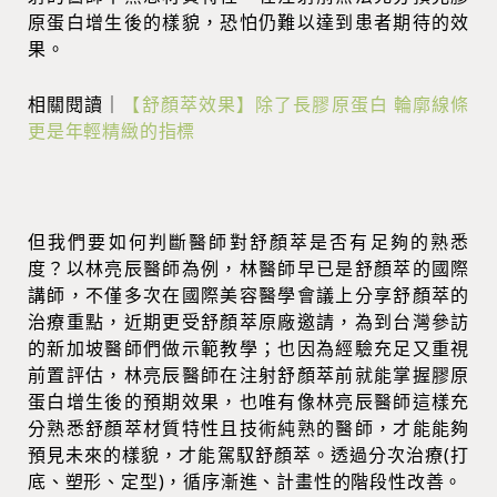
原蛋白增生後的樣貌，恐怕仍難以達到患者期待的效
果。
相關閱讀｜
【舒顏萃效果】除了長膠原蛋白 輪廓線條
更是年輕精緻的指標
但我們要如何判斷醫師對舒顏萃是否有足夠的熟悉
度？以林亮辰醫師為例，林醫師早已是舒顏萃的國際
講師，不僅多次在國際美容醫學會議上分享舒顏萃的
治療重點，近期更受舒顏萃原廠邀請，為到台灣參訪
的新加坡醫師們做示範教學；也因為經驗充足又重視
前置評估，林亮辰醫師在注射舒顏萃前就能掌握膠原
蛋白增生後的預期效果，也唯有像林亮辰醫師這樣充
分熟悉舒顏萃材質特性且技術純熟的醫師，才能能夠
預見未來的樣貌，才能駕馭舒顏萃。透過分次治療(打
底、塑形、定型)，循序漸進、計畫性的階段性改善。