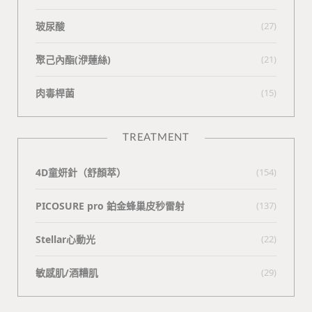
玻尿酸
(27)
聚己內酯(洢蓮絲)
(21)
肉毒桿菌
(15)
TREATMENT
4D童妍針（舒顏萃）
(154)
PICOSURE pro 鉑金蜂巢皮秒雷射
(137)
Stellar心動光
(22)
敏感肌/酒糟肌
(29)