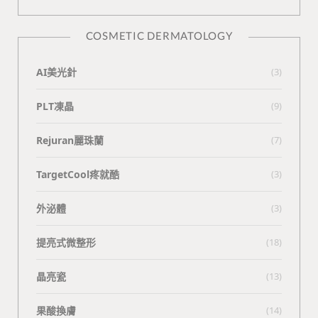
COSMETIC DERMATOLOGY
AI美光針
(3)
PLT凍晶
(9)
Rejuran麗珠蘭
(7)
TargetCool疼就酷
(3)
外泌體
(3)
提亮式微整形
(18)
晶亮瓷
(13)
果酸換膚
(14)