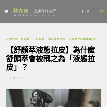
F
I
a
n
c
s
e
t
b
a
o
g
o
r
k
a
m
4D童妍針（舒顏萃）
抗衰老
提亮式微整形
注射微整形趨勢與QA
【舒顏萃液態拉皮】為什麼
舒顏萃會被稱之為「液態拉
皮」？
19 2 月, 2020