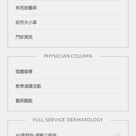
b
L
u
t
m
林亮辰醫師
o
o
b
a
診所大小事
o
v
e
k
門診資訊
k
i
t
n
e
PHYSICIAN COLUMN
媒體報導
教學演講活動
醫師觀點
FULL SERVICE DERMATOLOGY
4D童妍針-減齡三部曲
(20)