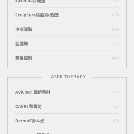
Saxenda善纖達
(7)
SculpSure絲酷秀(熱塑)
(23)
冷凍減脂
(30)
猛健樂
(4)
體重控制
(40)
LASER THERAPY
AviClear 戰痘雷射
(5)
CAPRI 藍雷射
(5)
DermaV青萃光
(9)