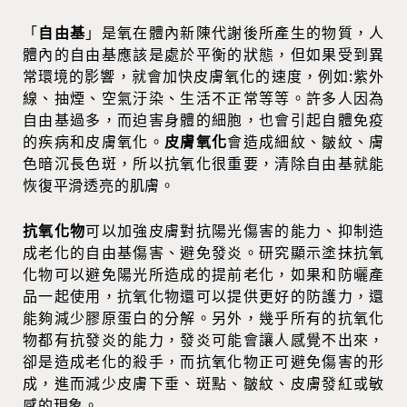
「
自由基
」是氧在體內新陳代謝後所產生的物質，人
體內的自由基應該是處於平衡的狀態，但如果受到異
常環境的影響，就會加快皮膚氧化的速度，例如:紫外
線、抽煙、空氣汙染、生活不正常等等。許多人因為
自由基過多，而迫害身體的細胞，也會引起自體免疫
的疾病和皮膚氧化。
皮膚氧化
會造成細紋、皺紋、膚
色暗沉長色斑，所以抗氧化很重要，清除自由基就能
恢復平滑透亮的肌膚。
抗氧化物
可以加強皮膚對抗陽光傷害的能力、抑制造
成老化的自由基傷害、避免發炎。研究顯示塗抹抗氧
化物可以避免陽光所造成的提前老化，如果和防曬產
品一起使用，抗氧化物還可以提供更好的防護力，還
能夠減少膠原蛋白的分解。另外，幾乎所有的抗氧化
物都有抗發炎的能力，發炎可能會讓人感覺不出來，
卻是造成老化的殺手，而抗氧化物正可避免傷害的形
成，進而減少皮膚下垂、斑點、皺紋、皮膚發紅或敏
感的現象。