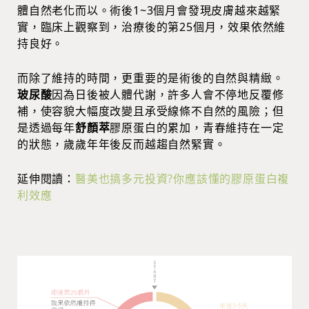
體自然老化而以。術後1~3個月會發現皮膚越來越緊
實，臨床上觀察到，治療後的第25個月，效果依然維
持良好。
而除了維持的時間，更重要的是術後的自然與精緻。
玻尿酸
因為日後被人體代謝，許多人會不停地反覆修
補，使容貌大幅度改變且承受線條不自然的風險；但
是透過每年
舒顏萃
膠原蛋白的累加，青春維持在一定
的狀態，歲歲年年後反而越趨自然緊實。
延伸閱讀：
醫美也搞多元投資?你應該懂的膠原蛋白複
利效應