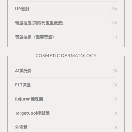
UP雷射
(34)
電波拉皮(第四代鳳凰電波)
(25)
⾳波拉提（海芙⾳波）
(1)
COSMETIC DERMATOLOGY
AI美光針
(3)
PLT凍晶
(9)
Rejuran麗珠蘭
(7)
TargetCool疼就酷
(3)
外泌體
(3)