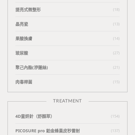
提亮式微整形
(18)
晶亮瓷
(13)
果酸換膚
(14)
玻尿酸
(27)
聚己內酯(洢蓮絲)
(21)
肉毒桿菌
(15)
TREATMENT
4D童妍針（舒顏萃）
(154)
PICOSURE pro 鉑金蜂巢皮秒雷射
(137)