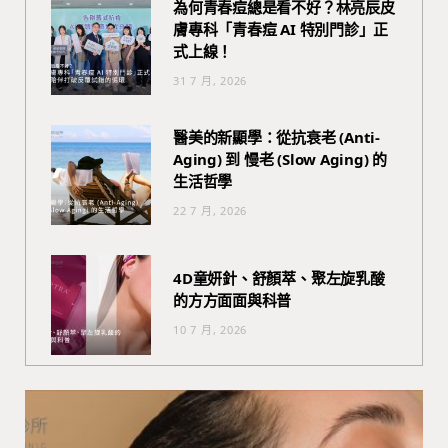
為何青春痘總是看不好？林亮辰皮
膚專科「青春痘 AI 特別門診」正
式上線！
31 7 月, 2026
醫美的新顯學：從抗衰老 (Anti-
Aging) 到 慢老 (Slow Aging) 的
生活哲學
22 7 月, 2026
4D童妍針、舒顏萃、聚左旋乳酸
的方方面面與科普
10 7 月, 2026