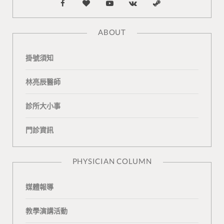
F
B
Y
V
S
a
l
o
K
t
ABOUT
c
o
u
o
e
掛號須知
e
g
T
n
a
b
L
u
t
m
林亮辰醫師
o
o
b
a
診所大小事
o
v
e
k
門診資訊
k
i
t
n
e
PHYSICIAN COLUMN
媒體報導
教學演講活動