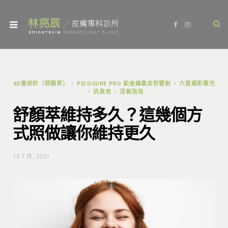
F
I
a
n
c
s
e
t
b
a
o
g
o
r
k
a
m
4D童妍針（舒顏萃）
PICOSURE PRO 鉑金蜂巢皮秒雷射
六星級彩衝光
抗衰老
活氧泡泡
舒顏萃維持多久？這幾個方
式照做讓你維持更久
12 7 月, 2021