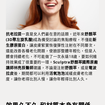
抗老拉提
一直是女人們最在意的話題，近年來
舒顏萃
(3D聚左旋乳酸)
成為備受討論的焦點療程，不僅能
新
生膠原蛋白
，讓皮膚緊實恢復彈性注射在不同層次，
還能改善各種老化問題，使臉部整體年輕化，但是人
體會持續老化，不可能做了一次永遠18歲，要如何維
持效果成了很重要的一環。
Sculptra舒顏萃國際原廠
講師林亮辰醫師
建議，不論是注射
舒顏萃
，或是
電波
拉皮
後，期間都可以利用
活氧泡泡
減緩皮膚老化速
度，讓你老得比別人慢，讓你年輕得比別人久。