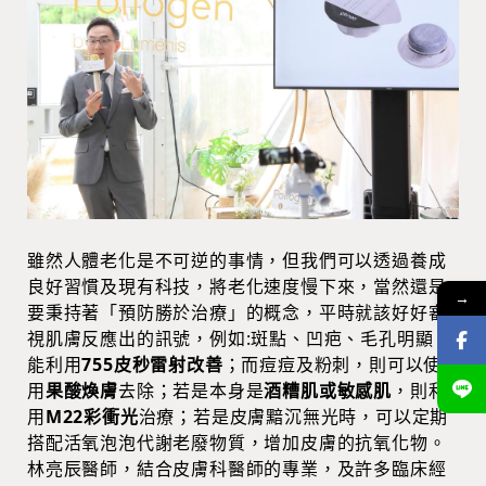
雖然人體老化是不可逆的事情，但我們可以透過養成
良好習慣及現有科技，將老化速度慢下來，當然還是
→
要秉持著「預防勝於治療」的概念，平時就該好好審
視肌膚反應出的訊號，例如:斑點、凹疤、毛孔明顯，
能利用
755皮秒雷射改善
；而痘痘及粉刺，則可以使
用
果酸煥膚
去除；若是本身是
酒糟肌或敏感肌
，則利
用
M22彩衝光
治療；若是皮膚黯沉無光時，可以定期
搭配活氧泡泡代謝老廢物質，增加皮膚的抗氧化物。
林亮辰醫師，結合皮膚科醫師的專業，及許多臨床經