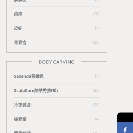
痘疤
(36)
皮蛇
(1)
青春痘
(30)
BODY CARVING
Saxenda善纖達
(7)
SculpSure絲酷秀(熱塑)
(23)
冷凍減脂
(30)
→
猛健樂
(4)
(40)