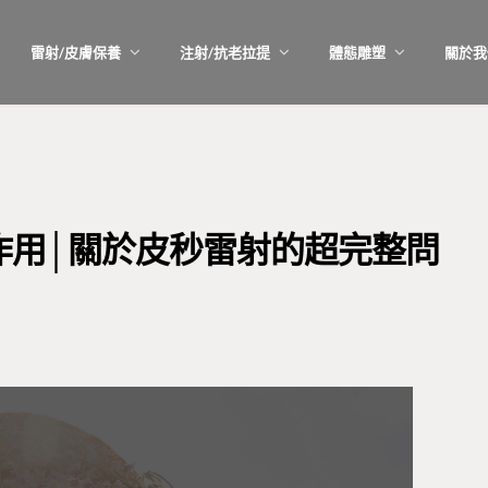
雷射/皮膚保養
注射/抗老拉提
體態雕塑
關於我
作用│關於皮秒雷射的超完整問