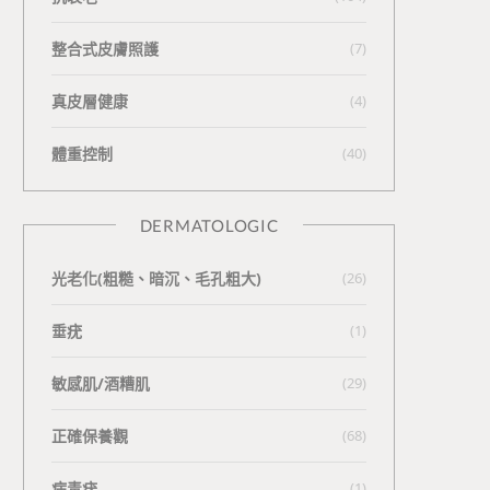
整合式皮膚照護
(7)
真皮層健康
(4)
體重控制
(40)
DERMATOLOGIC
光老化(粗糙、暗沉、毛孔粗大)
(26)
垂疣
(1)
敏感肌/酒糟肌
(29)
正確保養觀
(68)
病毒疣
(1)