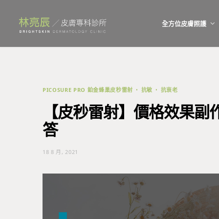
全方位皮膚照護
PICOSURE PRO 鉑金蜂巢皮秒雷射
抗敏
抗衰老
【皮秒雷射】價格效果副
答
18 8 月, 2021