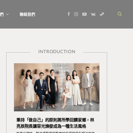
F
I
Y
V
S
們
聯絡我們
a
n
o
K
t
c
s
u
o
e
e
t
T
n
a
b
a
u
t
m
o
g
b
a
o
r
e
k
k
a
t
m
e
INTRODUCTION
秉持「做自己」的原則將所學回饋家鄉，林
亮辰院長讓容光煥發成為一種生活風格