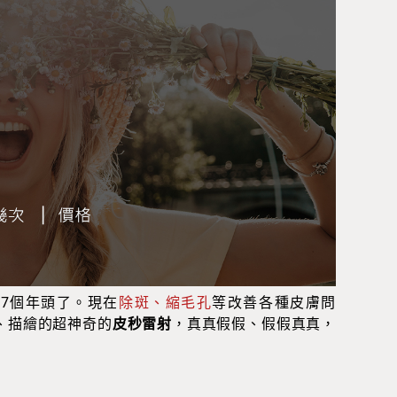
7個年頭了。現在
除斑、縮毛孔
等改善各種皮膚問
、描繪的超神奇的
皮秒雷射
，真真假假、假假真真，