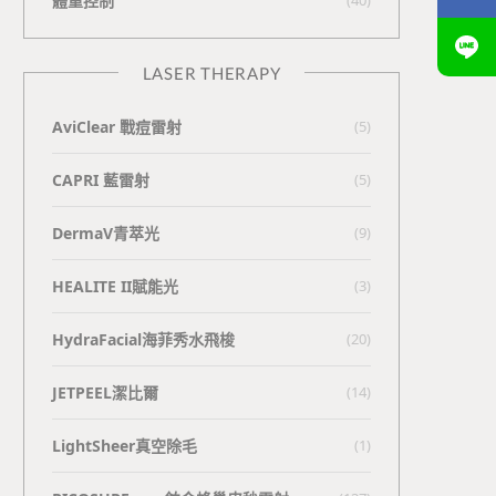
體重控制
LASER THERAPY
AviClear 戰痘雷射
(5)
CAPRI 藍雷射
(5)
DermaV青萃光
(9)
HEALITE II賦能光
(3)
HydraFacial海菲秀水飛梭
(20)
JETPEEL潔比爾
(14)
LightSheer真空除毛
(1)