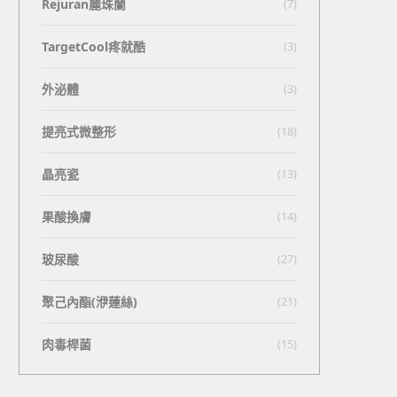
Rejuran麗珠蘭
(7)
TargetCool疼就酷
(3)
外泌體
(3)
提亮式微整形
(18)
晶亮瓷
(13)
果酸換膚
(14)
玻尿酸
(27)
聚己內酯(洢蓮絲)
(21)
肉毒桿菌
(15)