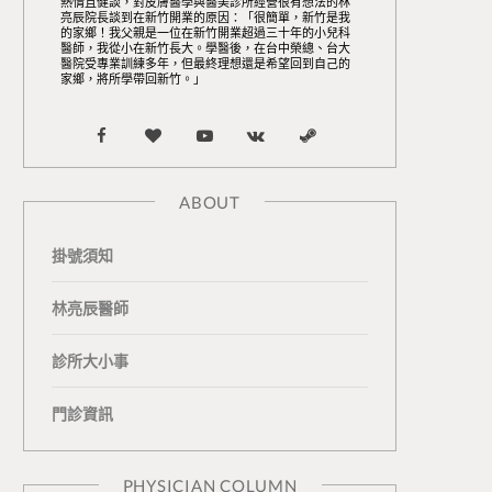
熱情且健談，對皮膚醫學與醫美診所經營很有想法的林
亮辰院長談到在新竹開業的原因：「很簡單，新竹是我
的家鄉！我父親是一位在新竹開業超過三十年的小兒科
醫師，我從小在新竹長大。學醫後，在台中榮總、台大
醫院受專業訓練多年，但最終理想還是希望回到自己的
家鄉，將所學帶回新竹。」
F
B
Y
V
S
a
l
o
K
t
ABOUT
c
o
u
o
e
掛號須知
e
g
T
n
a
b
L
u
t
m
林亮辰醫師
o
o
b
a
診所大小事
o
v
e
k
門診資訊
k
i
t
n
e
PHYSICIAN COLUMN