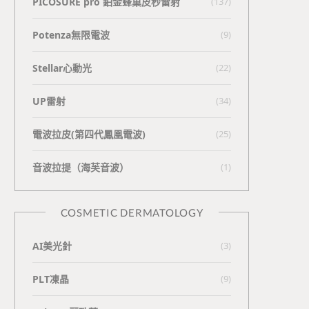
PICOSURE pro 鉑金蜂巢皮秒雷射
(137)
Potenza無限電波
(9)
Stellar心動光
(22)
UP雷射
(34)
電波拉皮(第四代鳳凰電波)
(25)
⾳波拉提（海芙⾳波）
(1)
COSMETIC DERMATOLOGY
AI美光針
(3)
PLT凍晶
(9)