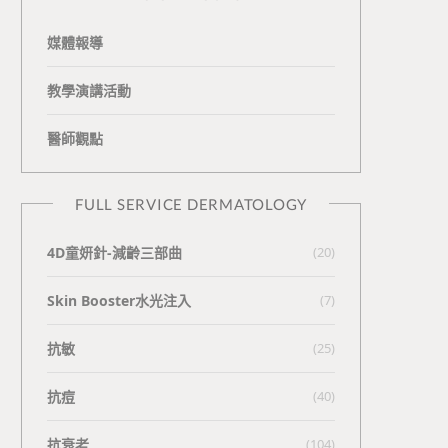
媒體報導
教學演講活動
醫師觀點
FULL SERVICE DERMATOLOGY
4D童妍針-減齡三部曲
(20)
Skin Booster水光注入
(7)
抗敏
(25)
抗痘
(40)
抗衰老
(104)