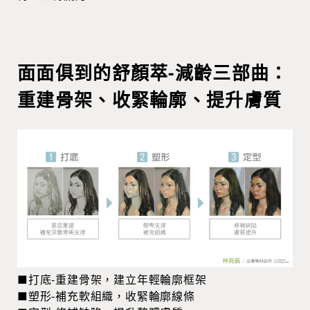
面面俱到的舒顏萃-減齡三部曲：
重建骨架、收緊輪廓、提升膚質
■打底-重建骨架，建立年輕輪廓框架
■塑形-補充軟組織，收緊輪廓線條