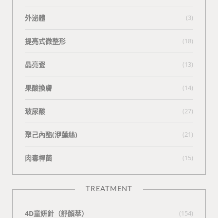
外泌體
(3)
提亮式微整形
(18)
晶亮瓷
(13)
果酸換膚
(14)
玻尿酸
(27)
聚己內酯(洢蓮絲)
(21)
肉毒桿菌
(15)
TREATMENT
4D童妍針（舒顏萃）
(154)