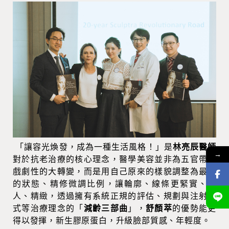
「讓容光煥發，成為一種生活風格！」是
林亮辰醫師
→
對於抗老治療的核心理念，醫學美容並非為五官帶來
戲劇性的大轉變，而是用自己原來的樣貌調整為最好
的狀態、精修微調比例，讓輪廓、線條更緊實、迷
人、精緻，透過擁有系統正規的評估、規劃與注射方
式等治療理念的「
減齡三部曲
」，
舒顏萃
的優勢能更
得以發揮，新生膠原蛋白，升級臉部質感、年輕度。