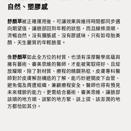
自然、塑膠感
舒顏萃
被正確運用後，可讓效果與維持時間都同步邁
向期望值，讓臉部回到年輕的狀態，而且線條滑順、
流暢自然。沒有腫脹感、沒有膠感味，只有如母胎美
顏、天生麗質的年輕臉蛋。
像
舒顏萃
如此全方位的材質，也須有深厚醫學底蘊與
擁有藝術、審美思維的醫師，才能被駕馭得好、且綻
放耀眼，除了對材質、療程的精闢熟稔，皮膚專科醫
師對於皮膚解剖構造的了解，能巧妙避開皮下血管、
避免傷及周遭組織，兼顧療程安全。醫師也得有預見
未來樣貌的能力，更需結合藝術、審美思維，讓臉部
該順的地方順、該緊的地方緊、該上提、該澎潤的地
方都恰如其分。