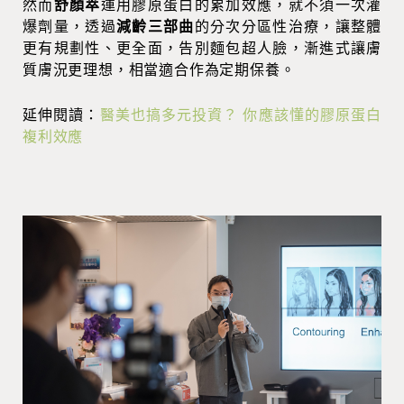
然而
舒顏萃
運用膠原蛋白的累加效應，就不須一次灌
爆劑量，透過
減齡三部曲
的分次分區性治療，讓整體
更有規劃性、更全面，告別麵包超人臉，漸進式讓膚
質膚況更理想，相當適合作為定期保養。
延伸
閱讀：
醫美也搞多元投資？ 你應該懂的膠原蛋白
複利效應