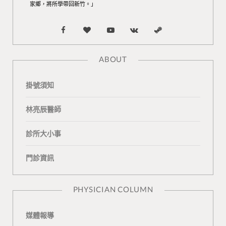
家鄉，將所學帶回新竹。」
F
B
Y
V
S
a
l
o
K
t
ABOUT
c
o
u
o
e
掛號須知
e
g
T
n
a
b
L
u
t
m
林亮辰醫師
o
o
b
a
診所大小事
o
v
e
k
門診資訊
k
i
t
n
e
PHYSICIAN COLUMN
媒體報導