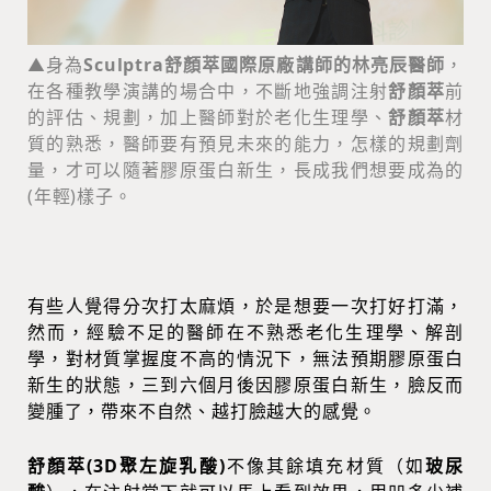
▲身為
Sculptra舒顏萃國際原廠講師的林亮辰醫師
，
在各種教學演講的場合中，不斷地強調注射
舒顏萃
前
的評估、規劃，加上醫師對於老化生理學、
舒顏萃
材
質的熟悉，醫師要有預見未來的能力，怎樣的規劃劑
量，才可以隨著膠原蛋白新生，長成我們想要成為的
(年輕)樣子。
有些人覺得分次打太麻煩，於是想要一次打好打滿，
然而，經驗不足的醫師在不熟悉老化生理學、解剖
學，對材質掌握度不高的情況下，無法預期膠原蛋白
新生的狀態，三到六個月後因膠原蛋白新生，臉反而
變腫了，帶來不自然、越打臉越大的感覺。
舒顏萃(3D聚左旋乳酸)
不像其餘填充材質（如
玻尿