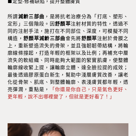
■定型-修補缺陷，提升整體膚質
所謂
減齡三部曲
，是將抗老治療分為「打底、塑形、
定形」三個階段。因
舒顏萃
注射材質的特性，透過不
同的注射手法，施打在不同部位、深度，可模擬不同
構造，
舒顏萃減齡三部曲
會先將
舒顏萃
注射於骨膜之
上，重新塑造流失的骨架，並且強韌韌帶結構，將輪
廓線條撐起，打造年輕的框架以及比例；再補充中層
流失的軟組織、同時能夠大範圍的緊實肌膚，使整體
輪廓線收緊上提，讓輪廓立體、達全臉拉提的成效；
最後透過膠原蛋白新生，幫助中淺層膚質改善，讓老
化從骨架、肌底、到整體輪廓、表淺膚質都年輕，透
亮彈潤，重點是，
「你還是你自己，只是氣色更好、
更年輕，說不出哪裡變了，但就是更好看了！」