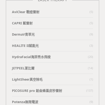
AviClear 戰痘雷射
(5)
CAPRI 藍雷射
(5)
DermaV青萃光
(9)
HEALITE II賦能光
(3)
HydraFacial海菲秀水飛梭
(20)
JETPEEL潔比爾
(14)
LightSheer真空除毛
(1)
PICOSURE pro 鉑金蜂巢皮秒雷射
(137)
Potenza無限電波
(9)