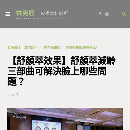
F
I
a
n
c
s
e
t
b
a
o
g
o
r
k
a
m
4D童妍針（舒顏萃）
林亮辰醫師
注射微整形趨勢與QA
【舒顏萃效果】舒顏萃減齡
三部曲可解決臉上哪些問
題？
12 8 月, 2022