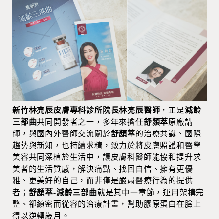
新竹林亮辰皮膚專科診所院長林亮辰醫師
，正是
減齡
三部曲
共同開發者之一，多年來擔任
舒顏萃
原廠講
師，與國內外醫師交流關於
舒顏萃
的治療共識、國際
趨勢與新知，也持續求精，致力於將皮膚照護和醫學
美容共同深植於生活中，讓皮膚科醫師能協和提升求
美者的生活質感，解決痛點、找回自信、擁有更優
雅、更美好的自己，而非僅是嚴肅醫療行為的提供
者；
舒顏萃-減齡三部曲
就是其中一章節，運用架構完
整、卻縝密而從容的治療計畫，幫助膠原蛋白在臉上
得以逆轉歲月。