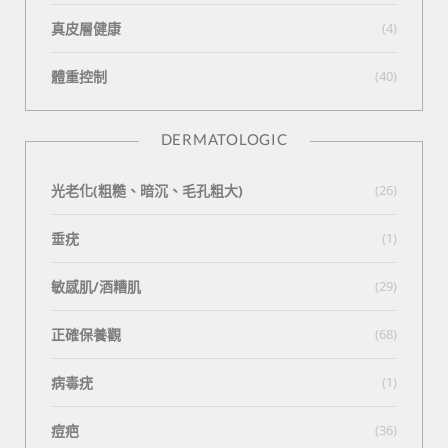
真皮層健康
(4)
體重控制
(40)
DERMATOLOGIC
光老化(粗糙、暗沉、毛孔粗大)
(26)
垂疣
(1)
敏感肌/酒糟肌
(29)
正確保養觀
(68)
病毒疣
(1)
痘疤
(36)