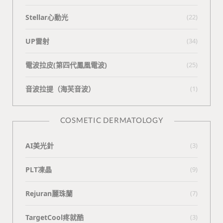
Stellar心動光
(22)
UP雷射
(34)
電波拉皮(第四代鳳凰電波)
(25)
⾳波拉提（海芙⾳波）
(1)
COSMETIC DERMATOLOGY
AI美光針
(3)
PLT凍晶
(9)
Rejuran麗珠蘭
(7)
TargetCool疼就酷
(3)