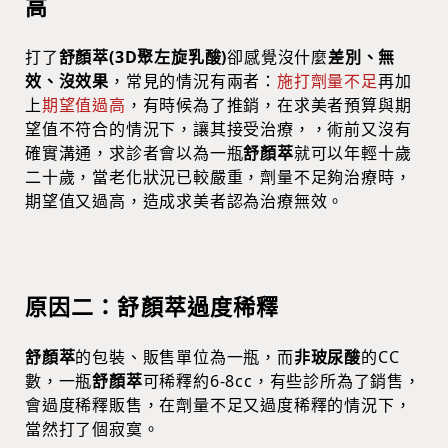
高
打了
舒顏萃(3D聚左旋乳酸)
卻感覺沒什麼
差別、無
效、沒效果
，常見的情況有兩者：
施打劑量不足
再加
上
期望值過高
，有時候為了推銷，在求美者預算與期
望值不符合的情況下，讓其接受治療，，術前又沒有
確實溝通，求診者會以為一瓶
舒顏萃
就可以年輕十歲
二十歲，當老化狀況已較嚴重，劑量不足夠治療時，
期望值又過高，造成求美者認為治療無效。
原因二：舒顏萃過度稀釋
舒顏萃
的包裝、販售單位為一瓶，而
非玻尿酸
的CC
數，一瓶
舒顏萃
可稀釋約6-8cc，有些診所為了銷售，
會過度稀釋販售，在劑量不足又過度稀釋的情況下，
當然打了個寂寞。