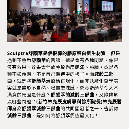
Sculptra舒顏萃是個很棒的膠原蛋白新生材質
，但是
遇到不熟悉
舒顏萃
的醫師，還是會有各種問題，像是
沒有效果、效果太奔放導致過度飽滿、臉腫，或是各
種不如預期、不是自己期待中的樣子。而
減齡三部
曲
，就是將
舒顏萃
治療給正規化，而非妖魔化醫學美
容就是整形不自然、臉僵塑味感，究竟舒顏萃令人不
滿意的原因是什麼？
舒顏萃的減齡三部曲
，又能夠解
決哪些問題？
(新竹林亮辰皮膚專科診所院長)林亮辰醫
師
身為
舒顏萃減齡三部曲
的共同開發者之一，告訴你
減齡三部曲
，是如何將舒顏萃價值最大化！