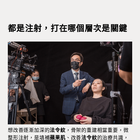
都是注射，打在哪個層次是關鍵
想改善逐漸加深的
法令紋
，骨架的重建相當重要，微
整形注射，是填補
蘋果肌
、改善
法令紋
的治療共識，