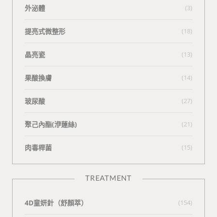
外泌體
(3)
提亮式微整形
(18)
晶亮瓷
(13)
果酸換膚
(14)
玻尿酸
(27)
聚己內酯(洢蓮絲)
(21)
肉毒桿菌
(15)
TREATMENT
4D童妍針（舒顏萃）
(154)