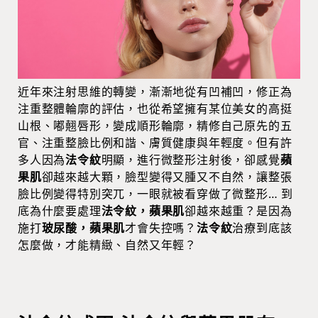
近年來注射思維的轉變，漸漸地從有凹補凹，修正為
注重整體輪廓的評估，也從希望擁有某位美女的高挺
山根、嘟翹唇形，變成順形輪廓，精修自己原先的五
官、注重整臉比例和諧、膚質健康與年輕度。但有許
多人因為
法令紋
明顯，進行微整形注射後，卻感覺
蘋
果肌
卻越來越大顆，臉型變得又腫又不自然，讓整張
臉比例變得特別突兀，一眼就被看穿做了微整形… 到
底為什麼要處理
法令紋，蘋果肌
卻越來越重？是因為
施打
玻尿酸，蘋果肌
才會失控嗎？
法令紋
治療到底該
怎麼做，才能精緻、自然又年輕？