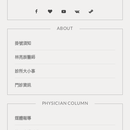
F
B
Y
V
S
a
l
o
K
t
ABOUT
c
o
u
o
e
掛號須知
e
g
T
n
a
b
L
u
t
m
林亮辰醫師
o
o
b
a
診所大小事
o
v
e
k
門診資訊
k
i
t
n
e
PHYSICIAN COLUMN
媒體報導