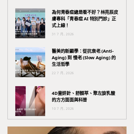
為何青春痘總是看不好？林亮辰皮
膚專科「青春痘 AI 特別門診」正
式上線！
31 7 月, 2026
醫美的新顯學：從抗衰老 (Anti-
Aging) 到 慢老 (Slow Aging) 的
生活哲學
22 7 月, 2026
4D童妍針、舒顏萃、聚左旋乳酸
的方方面面與科普
10 7 月, 2026