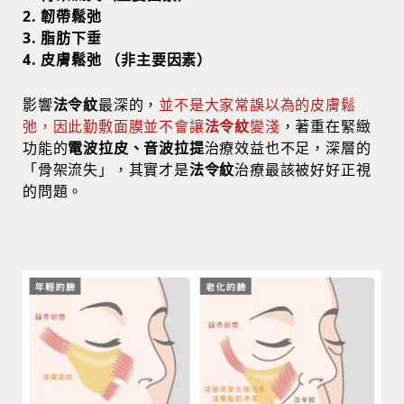
2. 韌帶鬆弛
3. 脂肪下垂
4. 皮膚鬆弛 （非主要因素）
影響
法令紋
最深的，
並不是大家常誤以為的皮膚鬆
弛，因此勤敷面膜並不會讓
法令紋
變淺
，著重在緊緻
功能的
電波拉皮、音波拉提
治療效益也不足，深層的
「骨架流失」，其實才是
法令紋
治療最該被好好正視
的問題。