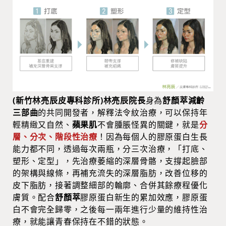
(新竹林亮辰皮專科診所)林亮辰院長
身為
舒顏萃減齡
三部曲
的共同開發者，解釋法令紋治療，可以保持年
輕精緻又自然、
蘋果肌
不會腫脹怪異的關鍵，就是
分
層、分次、階段性治療
！因為每個人的膠原蛋白生長
能力都不同，透過每次兩瓶，分三次治療，「打底、
塑形、定型」，先治療萎縮的深層骨骼，支撐起臉部
的架構與線條，再補充流失的深層脂肪，改善位移的
皮下脂肪，接著調整細部的輪廓、合併其餘療程優化
膚質。配合
舒顏萃
膠原蛋白新生的累加效應，膠原蛋
白不會完全歸零，之後每一兩年進行少量的維持性治
療，就能讓青春保持在不錯的狀態。