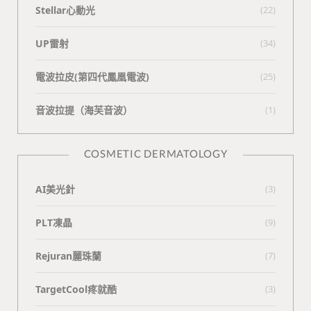
Stellar心動光
(22)
UP雷射
(34)
電波拉皮(第四代鳳凰電波)
(25)
⾳波拉提（海芙⾳波）
(1)
COSMETIC DERMATOLOGY
AI美光針
(3)
PLT凍晶
(9)
Rejuran麗珠蘭
(7)
TargetCool疼就酷
(3)