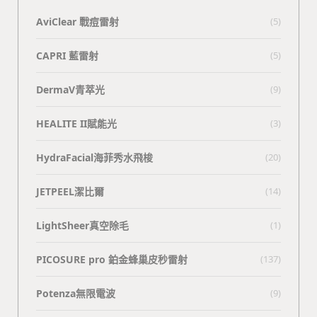
AviClear 戰痘雷射
(5)
CAPRI 藍雷射
(5)
DermaV青萃光
(9)
HEALITE II賦能光
(3)
HydraFacial海菲秀水飛梭
(20)
JETPEEL潔比爾
(14)
LightSheer真空除毛
(1)
PICOSURE pro 鉑金蜂巢皮秒雷射
(137)
Potenza無限電波
(9)