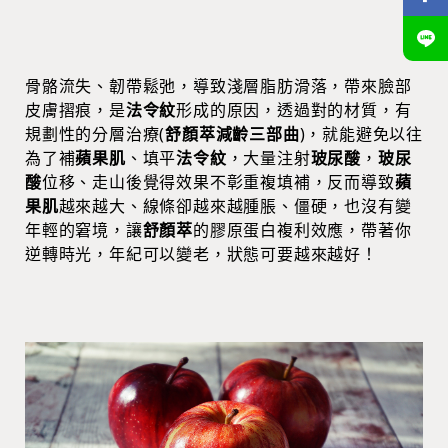
骨骼流失、韌帶鬆弛，導致淺層脂肪滑落，帶來臉部
皮膚摺痕，是
法令紋
形成的原因，透過對的材質，有
規劃性的分層治療(
舒顏萃減齡三部曲
)，就能避免以往
為了補
蘋果肌
、填平
法令紋
，大量注射
玻尿酸
，
玻尿
酸
位移、走山後覺得效果不彰重複填補，反而導致
蘋
果肌
越來越大、線條卻越來越腫脹、僵硬，也沒有變
年輕的窘境，讓
舒顏萃
的膠原蛋白複利效應，帶著你
逆轉時光，年紀可以變老，狀態可要越來越好！