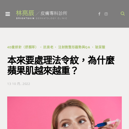
F
I
a
n
c
s
e
t
b
a
o
g
o
r
k
a
m
4D童妍針（舒顏萃）
抗衰老
注射微整形趨勢與QA
玻尿酸
本來要處理法令紋，為什麼
蘋果肌越來越重？
13 10 月, 2022