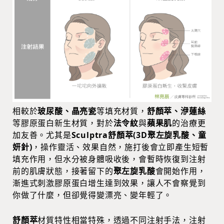
相較於
玻尿酸、晶亮瓷
等填充材質，
舒顏萃、洢蓮絲
等膠原蛋白新生材質，對於
法令紋
與
蘋果肌
的治療更
加友善。尤其是
Sculptra舒顏萃(3D聚左旋乳酸、童
妍針)
，操作靈活、效果自然，施打後會立即產生短暫
填充作用，但水分被身體吸收後，會暫時恢復到注射
前的肌膚狀態，接著留下的
聚左旋乳酸
會開始作用，
漸進式刺激膠原蛋白增生達到效果，讓人不會察覺到
你做了什麼，但卻覺得變漂亮、變年輕了。
舒顏萃
材質特性相當特殊，透過不同注射手法，注射