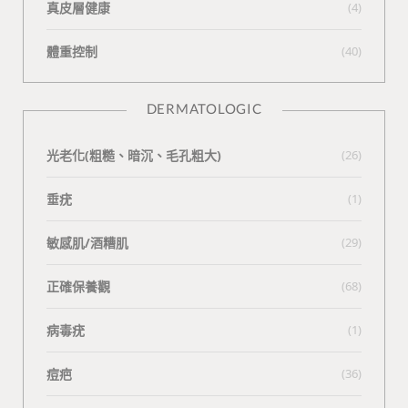
真皮層健康
(4)
體重控制
(40)
DERMATOLOGIC
光老化(粗糙、暗沉、毛孔粗大)
(26)
垂疣
(1)
敏感肌/酒糟肌
(29)
正確保養觀
(68)
病毒疣
(1)
痘疤
(36)