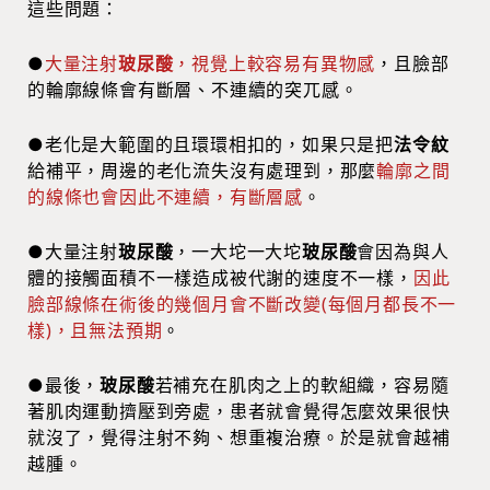
這些問題：
●
大量注射
玻尿酸
，視覺上較容易有異物感
，且臉部
的輪廓線條會有斷層、不連續的突兀感。
●老化是大範圍的且環環相扣的，如果只是把
法令紋
給補平，周邊的老化流失沒有處理到，那麼
輪廓之間
的線條也會因此不連續，有斷層感
。
●大量注射
玻尿酸
，一大坨一大坨
玻尿酸
會因為與人
體的接觸面積不一樣造成被代謝的速度不一樣，
因此
臉部線條在術後的幾個月會不斷改變(每個月都長不一
樣)，且無法預期
。
●最後，
玻尿酸
若補充在肌肉之上的軟組織，容易隨
著肌肉運動擠壓到旁處，患者就會覺得怎麼效果很快
就沒了，覺得注射不夠、想重複治療。於是就會越補
越腫。