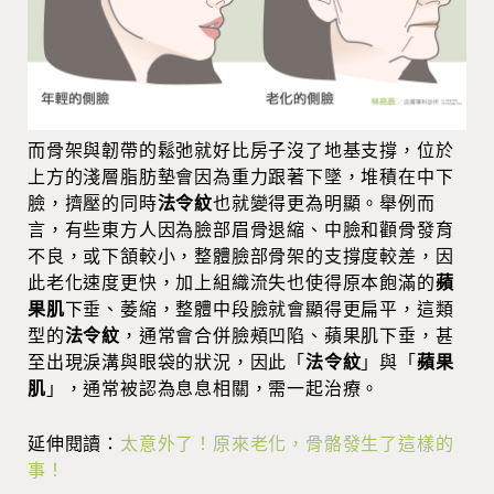
而骨架與韌帶的鬆弛就好比房子沒了地基支撐，位於
上方的淺層脂肪墊會因為重力跟著下墜，堆積在中下
臉，擠壓的同時
法令紋
也就變得更為明顯。舉例而
言，有些東方人因為臉部眉骨退縮、中臉和顴骨發育
不良，或下頷較小，整體臉部骨架的支撐度較差，因
此老化速度更快，加上組織流失也使得原本飽滿的
蘋
果肌
下垂、萎縮，整體中段臉就會顯得更扁平，這類
型的
法令紋
，通常會合併臉頰凹陷、蘋果肌下垂，甚
至出現淚溝與眼袋的狀況，因此「
法令紋
」與「
蘋果
肌
」，通常被認為息息相關，需一起治療。
延伸閱讀：
太意外了！原來老化，骨骼發生了這樣的
事！