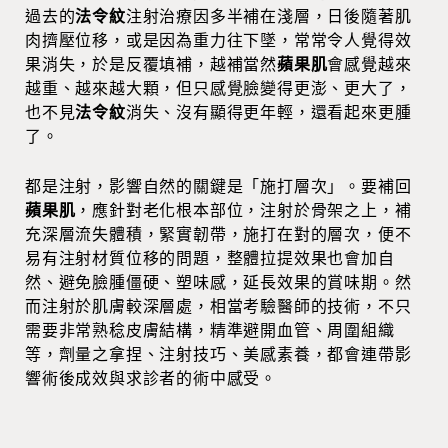
過去的
法令紋
注射治療因多半補在淺層，日後隨著肌
肉擠壓位移，或是因為重力往下墜，常常令人覺得效
果消失，於是反覆填補，越補當然
蘋果肌
會感覺越來
越重、越來越大顆，但只感覺臉變得更澎、更大了，
也不見
法令紋
消失、沒有顯得更年輕，還看起來更腫
了。
都是注射，影響自然的關鍵是「施打層次」。要補回
蘋果肌
，應針對老化根本部位，注射於骨架之上，補
充深層流失體積，緊實韌帶，施打在對的層次，便不
易有注射材質位移的問題，整體拉提效果也會加自
然、避免臉腫僵硬、塑味感，延長效果的賞味期。然
而注射於肌膚較深層處，相當考驗醫師的技術，不只
需要非常熟稔皮膚結構，精準避開血管、周圍組織
等，劑量之拿捏、注射技巧、美感素養，都會連帶影
響術後成效與求診者的術中感受。