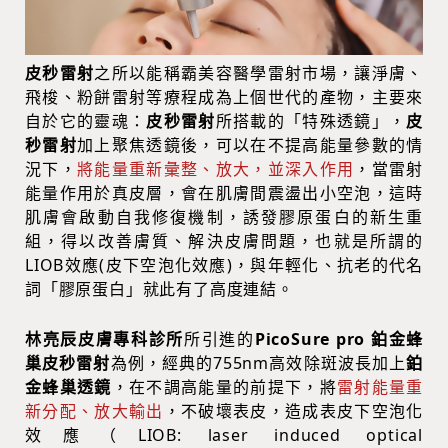
皮秒雷射
之所以能稱霸美容醫學雷射市場，讓淨膚、
飛梭、粉餅雷射等療程成為上個世代的產物，主要來
自於它的靈魂：
皮秒雷射
所搭載的「特殊透鏡」，
皮
秒雷射
加上聚焦透鏡後，可以在不提高能量參數的情
況下，
將能量重新彙整、放大，並深入作用
，當雷射
能量作用於真皮層，會在肌膚間震盪出小空泡，這時
肌膚會啟動自我修復機制，誘發膠原蛋白的新生重
組，得以改善膚質、解決皮膚問題，也就是所謂的
LIOB效應(皮下空泡化效應)，與年輕化、抗老的代名
詞「膠原蛋白」就此有了高度連結。
林亮辰皮膚專科診所
所引進的
PicoSure pro 鉑金蜂
巢皮秒雷射
為例，經典的755nm高效除斑波長加上
鉑
金
蜂巢透鏡
，在不調高能量的前提下，將
雷射能量重
新分配、放大輸出
，不破壞表皮，造成表皮下空泡化
效應（LIOB: laser induced optical