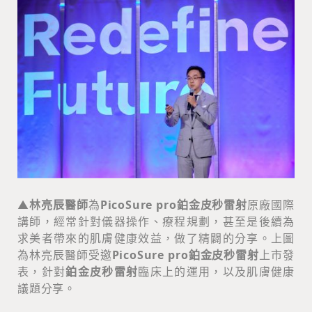
▲
林亮辰醫師
為
PicoSure pro鉑金皮秒雷射
原廠國際
講師，經常針對儀器操作、療程規劃，甚至是後續為
求美者帶來的肌膚健康效益，做了精闢的分享。上圖
為林亮辰醫師受邀
PicoSure pro鉑金皮秒雷射
上市發
表，針對
鉑金皮秒雷射
臨床上的運用，以及肌膚健康
議題分享。