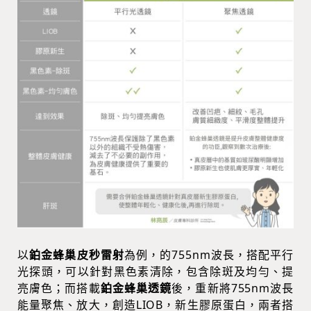
以
鉑金蜂巢皮秒雷射
為例，的755nm波長，搭配平行
光探頭，可以針對黑色素清除，包含除斑及均勻、提
亮膚色；而搭載
鉑金蜂巢透鏡
後，重新將755nm波長
能量聚焦、放大，創造LIOB，新生膠原蛋白，兩者搭