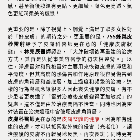
感，甚至術後妝還有更貼、更細緻、膚色更亮透、氣
色更紅潤柔美的感覺！
更重要的是，除了視覺上、觸覺上滿足了眾多女性對
於「好皮膚」的期待之外，更重要的是，
755蜂巢皮
秒雷射
給予了皮膚科醫師更在意的「健康皮膚狀
態」。
林亮辰醫師
認為，「大肆破壞後再重建的治療
方式，其實是與從事美容醫學的初衷相違背。」以
往，淨膚雷射和飛梭雷射主要用來恢復皮膚的淨透和
平滑度，但其高度的熱傷害和作用原理很容易傷害到
皮膚的角質層和基底層，加上過度和頻繁的治療，這
樣的行為與概念讓很多人因此喪失健康的皮膚，有不
少患者更表達了「雷射治療後皮膚變得更加敏感」的
疑慮。這不僅是由於治療間隔不恰當，同時也因為雷
射裝置在治療過程中會破壞皮膚角質層。
皮膚科醫師
更在意的是
皮膚整體的健康
，因為唯有健
康的皮膚，才可以抵禦紫外線的侵害（光老化），讓
治療後的皮膚不再輕易地反黑、再次長斑；同時更有