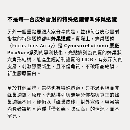
不是每一台皮秒雷射的特殊透鏡都叫蜂巢透鏡
另外一個重點要跟大家分享的是，並非每台皮秒雷射
搭載的特殊透鏡都叫
蜂巢透鏡
。實際上，蜂巢透鏡
（Focus Lens Array）是
CynosureLutronic原廠
PicoSure系列
的專利技術，光點排列為
真實的蜂巢狀
六角形結構
，能產生經期刊證實的 LIOB，有效深入真
皮層、刺激膠原新生，且不傷角質、不破壞基底膜，
新生膠原蛋白。
至於其他品牌，當然也有特殊透鏡，只不過名稱並非
蜂巢透鏡，原理、光點排列與能量分佈都與真正的蜂
巢透鏡不同，卻仍以「蜂巢皮秒」對外宣傳，容易讓
消費者誤解。這種「借名義、吃豆腐」的情況，並不
罕見。