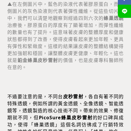
▲在左側圖片中，藍色的染液代表著膠原蛋白，而右
側圖片的灰色染液則代表著彈性纖維。從這些切片圖
中，我們可以清楚地觀察到經過四到六次的
蜂巢透鏡
治療後，膠原蛋白的厚度有了顯著增加，而彈性纖維
的數量也有了提升。這意味著皮膚的整體厚度和健康
狀態都得到了改善，使得皮膚看起來更加年輕、更具
有彈性和緊緻度。這樣的結果讓皮膚的整體結構變得
更加強韌和穩固，讓整體皮膚更健康、年輕化。這也
就是
鉑金蜂巢皮秒雷射
的價值，也是皮膚專科醫師所
在意的。
不過要注意的是，不同台
皮秒雷射
，各自有著不同的
特殊透鏡，例如所謂的黃金透鏡、全像透鏡、智能透
鏡等，透鏡製造的核心技術不同。帶來的效果、修復
期就不同，但
PicoSure蜂巢皮秒雷射
的好口碑與成
功，使得「蜂巢透鏡」這個名詞彷彿成了行銷特效