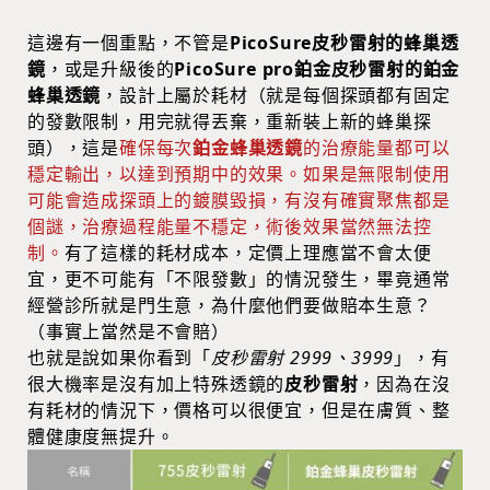
這邊有一個重點，
不管是
PicoSure皮秒雷射的蜂巢透
鏡
，或是升級後的
PicoSure pro鉑金皮秒雷射的鉑金
蜂巢透鏡
，設計上屬於耗材（就是每個探頭都有固定
的發數限制，用完就得丟棄，重新裝上新的蜂巢探
頭），這是
確保每次
鉑金蜂巢透鏡
的治療能量都可以
穩定輸出，以達到預期中的效果。如果是無限制使用
可能會造成探頭上的鍍膜毀損，有沒有確實聚焦都是
個謎，治療過程能量不穩定，術後效果當然無法控
制。
有了這樣的耗材成本，定價上理應當不會太便
宜，更不可能有「不限發數」的情況發生，畢竟通常
經營診所就是門生意，為什麼他們要做賠本生意？
（事實上當然是不會賠）
也就是說如果你看到「
皮秒雷射 2999、3999
」，有
很大機率是沒有加上特殊透鏡的
皮秒雷射
，因為在沒
有耗材的情況下，價格可以很便宜，但是在膚質、整
體健康度無提升。