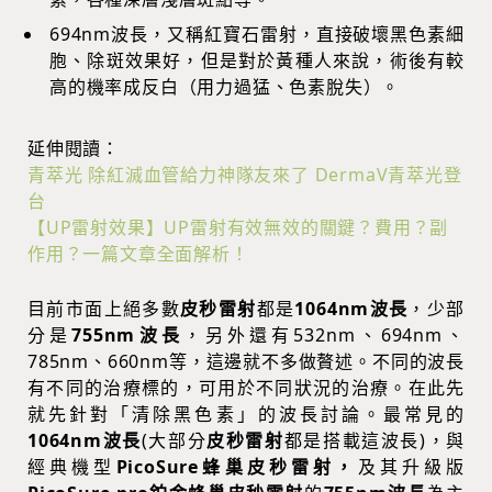
694nm波長，又稱紅寶石雷射，直接破壞黑色素細
胞、除斑效果好，但是對於黃種人來說，術後有較
高的機率成反白（用力過猛、色素脫失）。
延伸閱讀：
青萃光 除紅滅血管給力神隊友來了 DermaV青萃光登
台
【UP雷射效果】UP雷射有效無效的關鍵？費用？副
作用？一篇文章全面解析！
目前市面上絕多數
皮秒雷射
都是
1064nm波長
，少部
分是
755nm波長
，另外還有532nm、694nm、
785nm、660nm等，這邊就不多做贅述。不同的波長
有不同的治療標的，可用於不同狀況的治療。在此先
就先針對「清除黑色素」的波長討論。最常見的
1064nm波長
(大部分
皮秒雷射
都是搭載這波長)，與
經典機型
PicoSure蜂巢皮秒雷射，
及其升級版