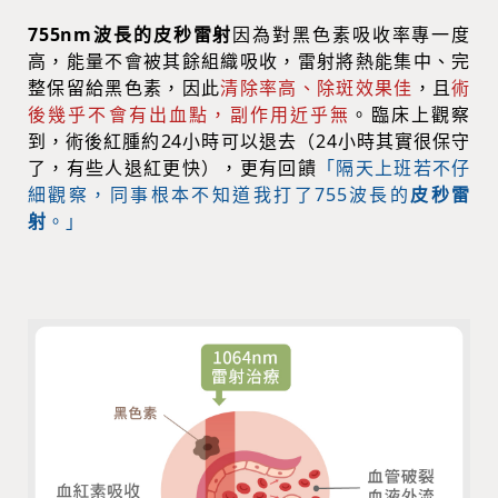
755nm波長的皮秒雷射
因為對黑色素吸收率專一度
高，能量不會被其餘組織吸收，雷射將熱能集中、完
整保留給黑色素，因此
清除率高、除斑效果佳
，且
術
後幾乎不會有出血點，副作用近乎無
。臨床上觀察
到，術後紅腫約24小時可以退去（24小時其實很保守
了，有些人退紅更快），更有回饋
「隔天上班若不仔
細觀察，同事根本不知道我打了755波長的
皮秒雷
射
。」