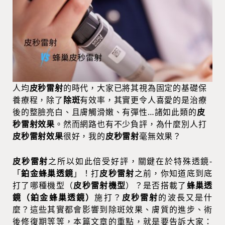
人均
皮秒雷射
的時代，大家已將其視為固定的基礎保
養療程，除了
除斑
有效率，其實更令人喜愛的是治療
後的整臉亮白、且膚觸滑嫩、有彈性…諸如此類的
皮
秒雷射效果
。然而網路也有不少負評，為什麼別人打
皮秒雷射效果
很好，我的
皮秒雷射
毫無效果？
皮秒雷射
之所以如此倍受好評，關鍵在於特殊透鏡-
「
鉑金
蜂巢透鏡
」！打
皮秒雷射
之前，你知道底到底
打了哪種機型（
皮秒雷射機型
）？是否搭載了
蜂巢透
鏡（鉑金蜂巢透鏡）
施打？
皮秒雷射
的波長又是什
麼？這些其實都會影響到除斑效果、膚質的進步、術
後修復期等等，本篇文章的重點，就是要告訴大家：