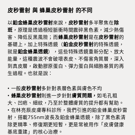
皮秒雷射 與 蜂巢皮秒雷射 的不同
以
鉑金蜂巢皮秒雷射
來說，
皮秒雷射
多半聚焦在
除
斑
，原理是透過極短脈衝時間震碎黑色素，減少熱傷
害、降低反黑風險；而
蜂巢皮秒雷射
是在
皮秒雷射
的
基礎上，加上特殊透鏡（
鉑金皮秒雷射
的特殊透鏡，
就是
鉑金蜂巢透鏡
），這些特殊透鏡重新分配、放大
能量，這種震波不會破壞表皮、不傷害角質層，深入
到真皮層，啟動膠原蛋白、彈力蛋白與細胞基質的再
生過程。也就是說：
• 一般
皮秒雷射
多針對表層色素與膚色不均
•
蜂巢皮秒雷射
則進一步針對
膚質問題，
如
毛孔粗
大、凹疤、細紋，乃至於整體膚質的提升都有幫助。
• 在林亮辰皮膚專科診所，我們引進的鉑金蜂巢皮秒雷
射，搭載755nm波長及鉑金蜂巢透鏡，除了黑色素清
除更精準、修復期更短暫，更是常被用作「皮膚健康
基底重建」的核心治療。