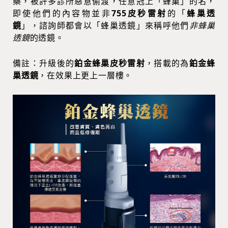
藥，被許多診所惡意偷渡，任意冠上「蜂巢」的名，
即使他們的內容物並非
755皮秒雷射
的「
蜂巢透
鏡
」，諮詢師都會以「蜂巢透鏡」來稱呼他們
非蜂巢
透鏡
的透鏡。
備註：升級後的
鉑金蜂巢皮秒雷射
，搭載的為
鉑金蜂
巢透鏡
，在效果上更上一層樓。