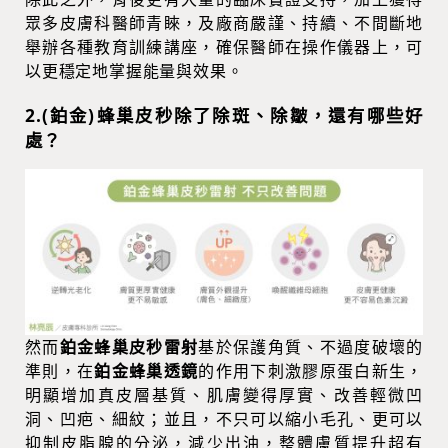
眾多皮膚科醫師青睞，及廠商嚴謹、持續、不間斷地
舉辦各種教育訓練講座，確保醫師在操作儀器上，可
以更穩定地掌握能量與效果。
2.(鉑金)蜂巢皮秒除了除斑、除皺，還有哪些好
處？
然而
鉑金蜂巢皮秒雷射
基於保護角質、不過度破壞的
準則，在
鉑金蜂巢透鏡
的作用下刺激膠原蛋白新生，
明顯增加真皮層基質、肌膚變得厚實、改善輕微凹
洞、凹疤、細紋；並且，不只可以縮小毛孔、更可以
抑制皮脂腺的分泌，減少出油，整體膚質提升超有