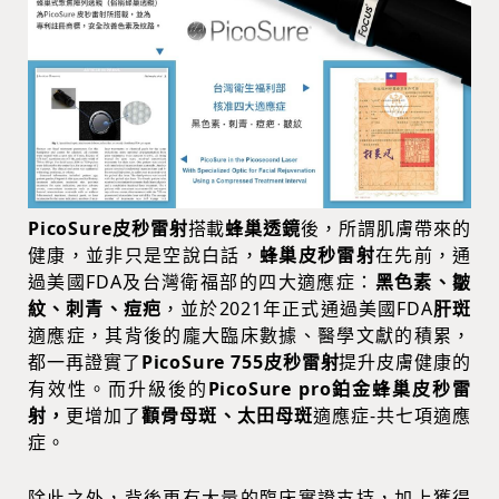
PicoSure皮秒雷射
搭載
蜂巢透鏡
後，所謂肌膚帶來的
健康，並非只是空說白話，
蜂巢皮秒雷射
在先前，通
過美國FDA及台灣衛福部的四大適應症：
黑色素、皺
紋、刺青、痘疤
，並於2021年正式通過美國FDA
肝斑
適應症，其背後的龐大臨床數據、醫學文獻的積累，
都一再證實了
PicoSure 755皮秒雷射
提升皮膚健康的
有效性。而升級後的
PicoSure pro鉑金蜂巢皮秒雷
射，
更增加了
顴骨母斑、太田母斑
適應症-共七項適應
症。
除此之外，背後更有大量的臨床實證支持，加上獲得