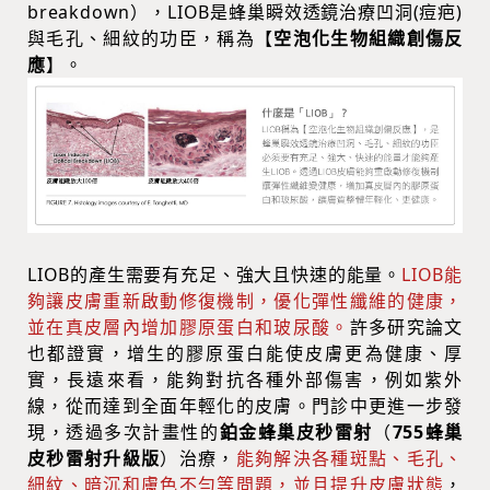
breakdown），LIOB是蜂巢瞬效透鏡治療凹洞(痘疤)
與毛孔、細紋的功臣，稱為【
空泡化生物組織創傷反
應
】。
LIOB的產生需要有充足、強大且快速的能量。
LIOB能
夠讓皮膚重新啟動修復機制，優化彈性纖維的健康，
並在真皮層內增加膠原蛋白和玻尿酸。
許多研究論文
也都證實，增生的膠原蛋白能使皮膚更為健康、厚
實，長遠來看，能夠對抗各種外部傷害，例如紫外
線，從而達到全面年輕化的皮膚。門診中更進一步發
現，透過多次計畫性的
鉑金
蜂巢皮秒雷射
（
755蜂巢
皮秒雷射升級版
）治療，
能夠解決各種斑點、毛孔、
細紋、暗沉和膚色不勻等問題，並且提升皮膚狀態
，