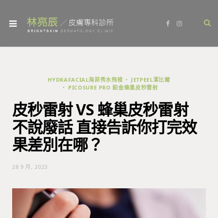
F
I
a
n
c
s
e
t
b
a
o
g
o
r
k
a
m
HYDRAFACIAL海菲秀水飛梭
JETPEEL潔比爾
PICOSURE PRO 鉑金蜂巢皮秒雷射
皮秒雷射 VS 蜂巢皮秒雷射
不說廢話 直接告訴你打完效
果差別在哪？
28 9 月, 2023