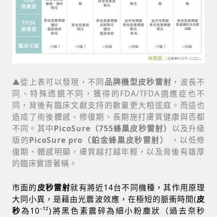
▲從上表可以發現，不同
品牌機型
皮秒雷射
，波長不
同、特殊透鏡不同，獲得的FDA/TFDA適應症也不
同，背後有臨床文獻支持的數量更大相逕庭。而這也
造成了術後體感、修復期、長期施打膚質健康與否都
不同。其中
PicoSure（755蜂巢皮秒雷射）
以及升級
版的
PicoSure pro（鉑金蜂巢皮秒雷射）
，以低修
復期、體感明顯，膚質越打越年輕，以及背後有雄厚
的臨床實證著稱。
市面的
皮秒雷射
就有將近14台不同機種，其作用原理
大同小異，是藉由光震波效應，在極短的脈衝時間(
皮
秒
為10⁻¹²)將黑色素震碎為細小粉塵狀（
過去奈秒