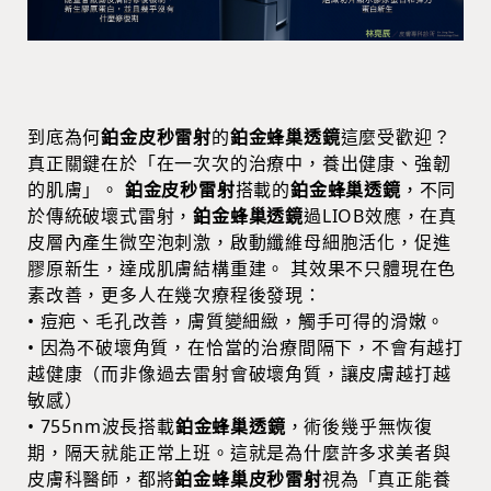
到底為何
鉑金皮秒雷射
的
鉑金蜂巢透鏡
這麼受歡迎？
真正關鍵在於「在一次次的治療中，養出健康、強韌
的肌膚」。
鉑金皮秒雷射
搭載的
鉑金蜂巢透鏡
，不同
於傳統破壞式雷射，
鉑金蜂巢透鏡
過LIOB效應，在真
皮層內產生微空泡刺激，啟動纖維母細胞活化，促進
膠原新生，達成肌膚結構重建。 其效果不只體現在色
素改善，更多人在幾次療程後發現：
• 痘疤、毛孔改善，膚質變細緻，觸手可得的滑嫩。
• 因為不破壞角質，在恰當的治療間隔下，不會有越打
越健康（而非像過去雷射會破壞角質，讓皮膚越打越
敏感）
• 755nm波長搭載
鉑金蜂巢透鏡
，術後幾乎無恢復
期，隔天就能正常上班。這就是為什麼許多求美者與
皮膚科醫師，都將
鉑金蜂巢皮秒雷射
視為「真正能養