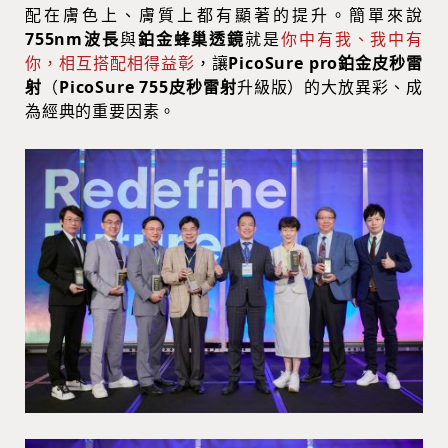
配在膚色上、膚質上都有顯著的提升。簡單來說
755nm波長
與
鉑金
蜂巢透鏡
就是
你中有我、我中有
你，相互搭配相得益彰
，讓
PicoSure pro鉑金皮秒雷
射
（
PicoSure 755
皮秒雷射
升級版）的大放異彩、成
為經典的重要因素。