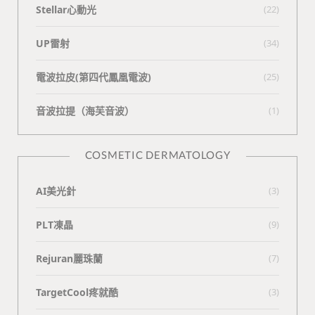
Stellar心動光
(22)
UP雷射
(34)
電波拉皮(第四代鳳凰電波)
(25)
⾳波拉提（海芙⾳波）
(1)
COSMETIC DERMATOLOGY
AI美光針
(3)
PLT凍晶
(9)
Rejuran麗珠蘭
(7)
TargetCool疼就酷
(3)