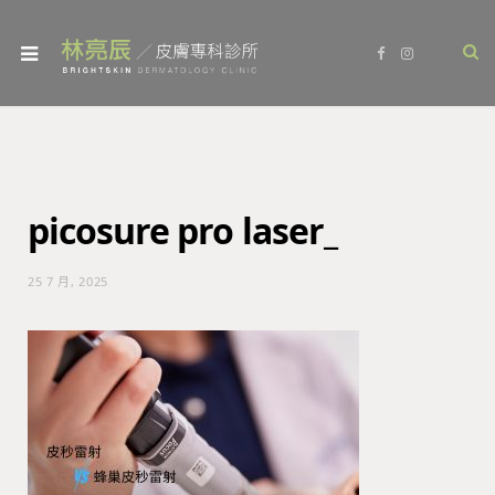
F
I
a
n
c
s
e
t
b
a
o
g
o
r
k
a
m
picosure pro laser_
25 7 月, 2025