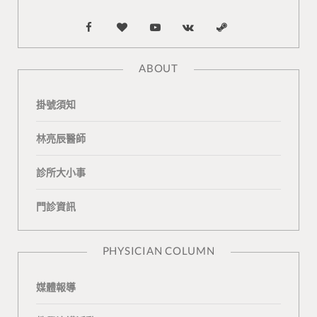
F
B
Y
V
S
a
l
o
K
t
ABOUT
c
o
u
o
e
掛號須知
e
g
T
n
a
b
L
u
t
m
林亮辰醫師
o
o
b
a
診所大小事
o
v
e
k
門診資訊
k
i
t
n
e
PHYSICIAN COLUMN
媒體報導