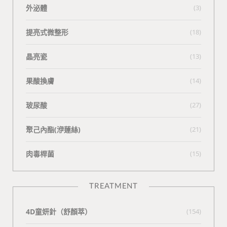
外泌體
(3)
提亮式微整形
(18)
晶亮瓷
(13)
果酸換膚
(14)
玻尿酸
(27)
聚己內酯(洢蓮絲)
(21)
肉毒桿菌
(15)
TREATMENT
4D童妍針（舒顏萃）
(154)