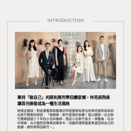
INTRODUCTION
秉持「做自己」的原則將所學回饋家鄉，林亮辰院長
讓容光煥發成為一種生活風格
熱情且健談，對皮膚醫學與醫美診所經營很有想法的林亮辰院長談到
在新竹開業的原因：「很簡單，新竹是我的家鄉！我父親是一位在新
竹開業超過三十年的小兒科醫師，我從小在新竹長大。學醫後，在台
中榮總、台大醫院受專業訓練多年，但最終理想還是希望回到自己的
家鄉，將所學帶回新竹。」