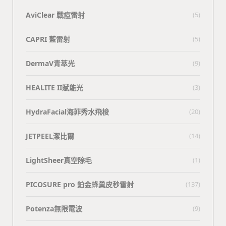
AviClear 戰痘雷射
(5)
CAPRI 藍雷射
(5)
DermaV青萃光
(9)
HEALITE II賦能光
(3)
HydraFacial海菲秀水飛梭
(20)
JETPEEL潔比爾
(14)
LightSheer真空除毛
(1)
PICOSURE pro 鉑金蜂巢皮秒雷射
(137)
Potenza無限電波
(9)