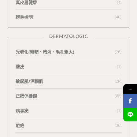
真皮層健康
(4)
體重控制
(40)
DERMATOLOGIC
光老化(粗糙、暗沉、毛孔粗大)
(26)
垂疣
(1)
敏感肌/酒糟肌
(29)
→
正確保養觀
(68)
病毒疣
(1)
痘疤
(36)