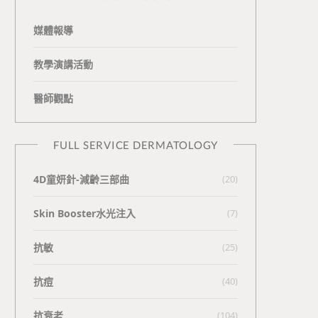
媒體報導
教學演講活動
醫師觀點
FULL SERVICE DERMATOLOGY
4D童妍針-減齡三部曲
(20)
Skin Booster水光注入
(7)
抗敏
(25)
抗痘
(40)
抗衰老
(104)