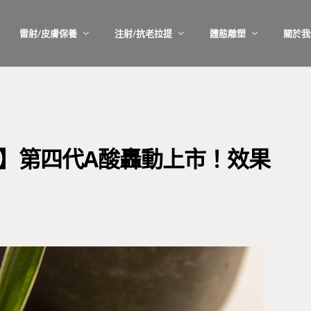
雷射/皮膚保養
注射/抗老拉提
體態雕塑
關於我
ef】第四代A酸轟動上市！效果