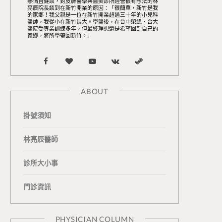
熱情且健談，對皮膚醫學與醫美診所經營很有想法的林
亮辰院長談到在新竹開業的原因：「很簡單，新竹是我
的家鄉！我父親是一位在新竹開業超過三十年的小兒科
醫師，我從小在新竹長大。學醫後，在台中榮總、台大
醫院受專業訓練多年，但最終理想還是希望回到自己的
家鄉，將所學帶回新竹。」
F
B
Y
V
S
a
l
o
K
t
ABOUT
c
o
u
o
e
掛號須知
e
g
T
n
a
b
L
u
t
m
林亮辰醫師
o
o
b
a
診所大小事
o
v
e
k
門診資訊
k
i
t
n
e
PHYSICIAN COLUMN