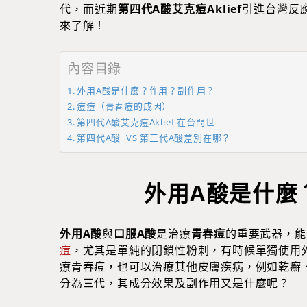
代，而近期
第四代A酸艾克痘Aklief
引進台灣反
來了解！
內容目錄
外用A酸是什麼？作用？副作用？
痘痘（青春痘的成因）
第四代A酸艾克痘Aklief 在台問世
第四代A酸 VS 第三代A酸差別在哪？
外用A酸是什麼
外用A酸
與
口服A酸
是治療
青春痘
的重要武器，能
痘
，尤其是單純的閉鎖性粉刺，有時候單獨使用
療青春痘，也可以治療其他皮膚疾病，例如乾癬
分為三代，其成分效果及副作用又是什麼呢？