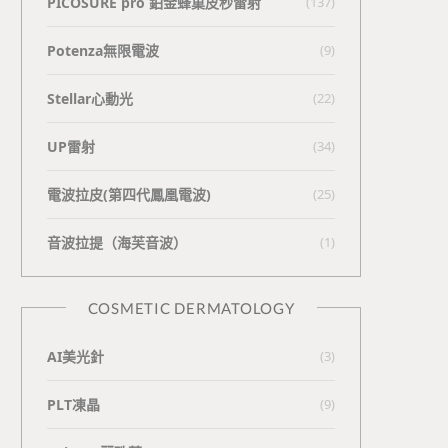
PICOSURE pro 鉑金蜂巢皮秒雷射
(137)
Potenza無限電波
(9)
Stellar心動光
(22)
UP雷射
(34)
電波拉皮(第四代鳳凰電波)
(25)
⾳波拉提（海芙⾳波）
(1)
COSMETIC DERMATOLOGY
AI美光針
(3)
PLT凍晶
(9)