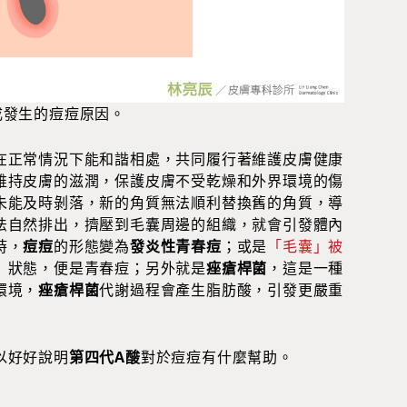
成發生的痘痘原因。
在正常情況下能和諧相處，共同履行著維護皮膚健康
維持皮膚的滋潤，保護皮膚不受乾燥和外界環境的傷
未能及時剝落，新的角質無法順利替換舊的角質，導
法自然排出，擠壓到毛囊周邊的組織，就會引發體內
時，
痘痘
的形態變為
發炎性青春痘
；或是
「毛囊」被
」狀態，便是青春痘；另外就是
痤瘡桿菌
，這是一種
環境，
痤瘡桿菌
代謝過程會產生脂肪酸，引發更嚴重
以好好說明
第四代A酸
對於痘痘有什麼幫助。