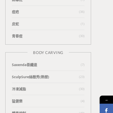
痘疤
(36)
皮蛇
(1)
青春痘
(30)
BODY CARVING
Saxenda善纖達
(7)
SculpSure絲酷秀(熱塑)
(23)
冷凍減脂
(30)
→
猛健樂
(4)
(40)