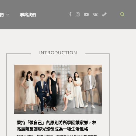
F
I
Y
V
S
們
聯絡我們
a
n
o
K
t
c
s
u
o
e
e
t
T
n
a
b
a
u
t
m
o
g
b
a
o
r
e
k
k
a
t
m
e
INTRODUCTION
秉持「做自己」的原則將所學回饋家鄉，林
亮辰院長讓容光煥發成為一種生活風格