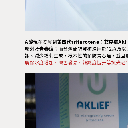
A
酸
現在發展到
第四代trifarotene：艾克痘Akli
粉刺
及
青春痘
；而台灣衛福部核准用於12歲及
謝、減少粉刺生成，根本性的預防青春痘，並且
膚保水度增加、膚色發亮、細緻度提升等抗光老