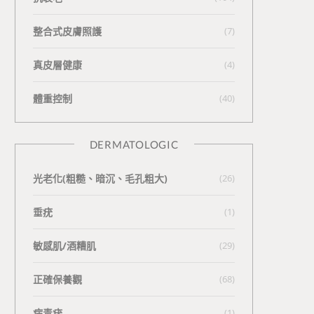
整合式皮膚照護
(7)
真皮層健康
(4)
體重控制
(40)
DERMATOLOGIC
光老化(粗糙、暗沉、毛孔粗大)
(26)
垂疣
(1)
敏感肌/酒糟肌
(29)
正確保養觀
(68)
病毒疣
(1)