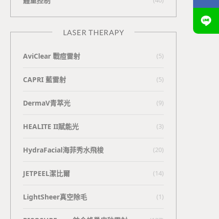
體重控制
LASER THERAPY
AviClear 戰痘雷射
(5)
CAPRI 藍雷射
(5)
DermaV青萃光
(9)
HEALITE II賦能光
(3)
HydraFacial海菲秀水飛梭
(20)
JETPEEL潔比爾
(14)
LightSheer真空除毛
(1)