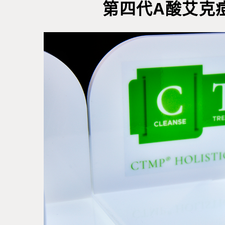
第四代A酸艾克痘A