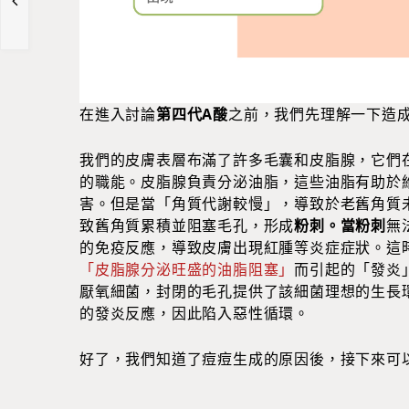
在進入討論
第四代A酸
之前，我們先理解一下造
我們的皮膚表層布滿了許多毛囊和皮脂腺，它們
的職能。皮脂腺負責分泌油脂，這些油脂有助於
害。但是當「角質代謝較慢」，導致於老舊角質
致舊角質累積並阻塞毛孔，形成
粉刺。當粉刺
無
的免疫反應，導致皮膚出現紅腫等炎症症狀。這
「皮脂腺分泌旺盛的油脂阻塞」
而引起的「發炎
厭氧細菌，封閉的毛孔提供了該細菌理想的生長
的發炎反應，因此陷入惡性循環。
好了，我們知道了痘痘生成的原因後，接下來可