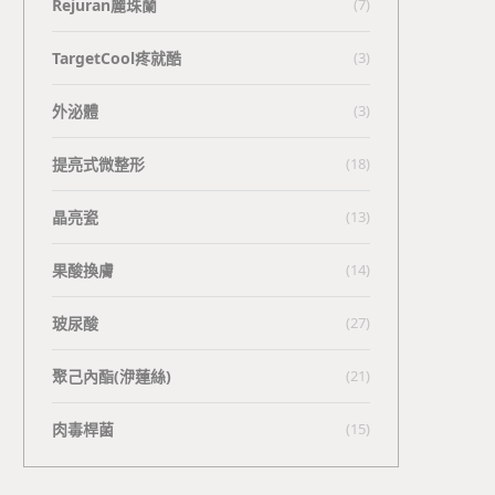
Rejuran麗珠蘭
(7)
TargetCool疼就酷
(3)
外泌體
(3)
提亮式微整形
(18)
晶亮瓷
(13)
果酸換膚
(14)
玻尿酸
(27)
聚己內酯(洢蓮絲)
(21)
肉毒桿菌
(15)