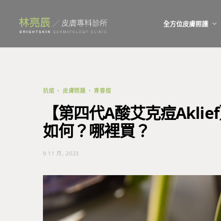
全方位皮膚照護
抗痘
皮膚問題
青春痘
【第四代A酸艾克痘Akli
如何？哪裡買？
9 11 月, 2023