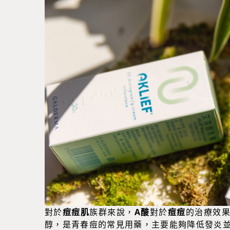
對於
痘痘肌
族群來說，
A酸
對於
痘痘
的治療效果
醇，是青春痘的常見用藥，主要能夠降低發炎