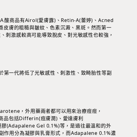
Ａ酸商品有Airol(愛膚露)、Retin-A(蕾婷)、Acned
來改善皮膚的粗糙與皺紋、色素沉澱、黑斑。然而第一
性、刺激感較高可能導致脫皮、對光敏感性也較強，
而相對於第一代將低了光敏感性、刺激性、致畸胎性等副
Bexarotene，外用藥兩者都可以用來治療痘痘，
商品包括Differin(痘膚潤)、愛達膚利
凝膠(Adapalene Gel 0.1%)等，是過往最溫和的外
用分為凝膠與乳膏形式，而Adapalene 0.1%濃