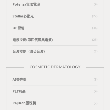
Potenza無限電波
(9)
Stellar心動光
(22)
UP雷射
(34)
電波拉皮(第四代鳳凰電波)
(25)
⾳波拉提（海芙⾳波）
(1)
COSMETIC DERMATOLOGY
AI美光針
(3)
PLT凍晶
(9)
Rejuran麗珠蘭
(7)