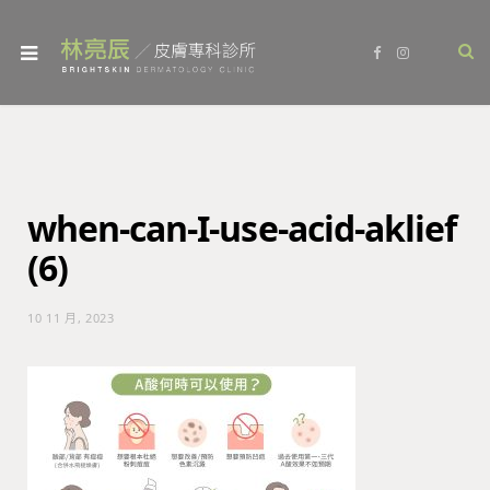
F
I
a
n
c
s
e
t
b
a
o
g
o
r
k
a
m
when-can-I-use-acid-aklief
(6)
10 11 月, 2023