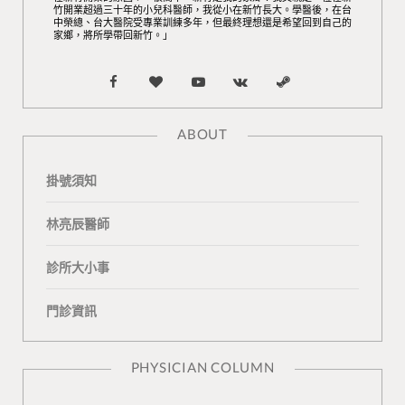
竹開業超過三十年的小兒科醫師，我從小在新竹長大。學醫後，在台
中榮總、台大醫院受專業訓練多年，但最終理想還是希望回到自己的
家鄉，將所學帶回新竹。」
F
B
Y
V
S
a
l
o
K
t
ABOUT
c
o
u
o
e
掛號須知
e
g
T
n
a
b
L
u
t
m
林亮辰醫師
o
o
b
a
診所大小事
o
v
e
k
門診資訊
k
i
t
n
e
PHYSICIAN COLUMN