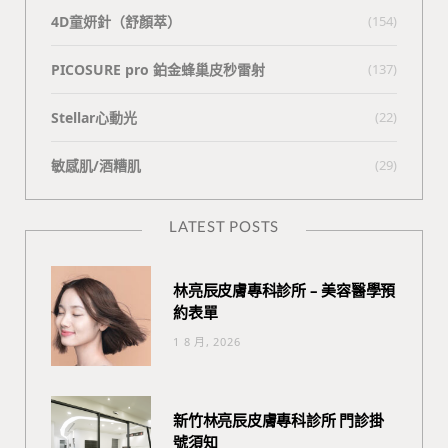
4D童妍針（舒顏萃）
(154)
PICOSURE pro 鉑金蜂巢皮秒雷射
(137)
Stellar心動光
(22)
敏感肌/酒糟肌
(29)
LATEST POSTS
林亮辰皮膚專科診所 – 美容醫學預
約表單
1 8 月, 2026
新竹林亮辰皮膚專科診所 門診掛
號須知