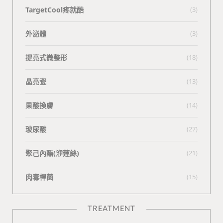
TargetCool疼就酷
(3)
外泌體
(3)
提亮式微整形
(18)
晶亮瓷
(13)
果酸換膚
(14)
玻尿酸
(27)
聚己內酯(洢蓮絲)
(21)
肉毒桿菌
(15)
TREATMENT