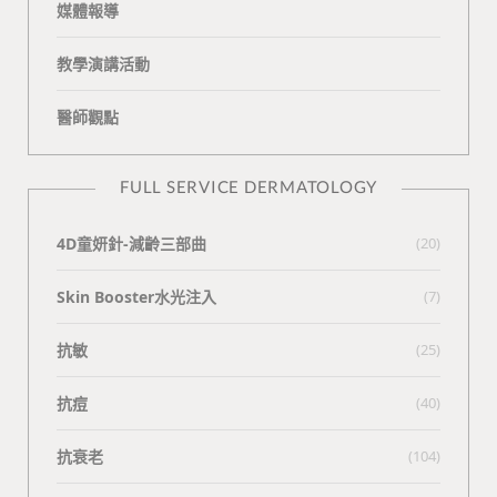
媒體報導
教學演講活動
醫師觀點
FULL SERVICE DERMATOLOGY
4D童妍針-減齡三部曲
(20)
Skin Booster水光注入
(7)
抗敏
(25)
抗痘
(40)
抗衰老
(104)