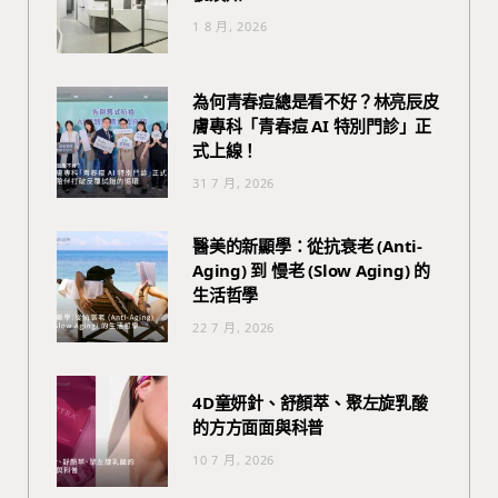
1 8 月, 2026
為何青春痘總是看不好？林亮辰皮
膚專科「青春痘 AI 特別門診」正
式上線！
31 7 月, 2026
醫美的新顯學：從抗衰老 (Anti-
Aging) 到 慢老 (Slow Aging) 的
生活哲學
22 7 月, 2026
4D童妍針、舒顏萃、聚左旋乳酸
的方方面面與科普
10 7 月, 2026