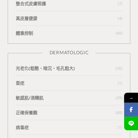
整合式皮膚照護
(7)
真皮層健康
(4)
體重控制
(40)
DERMATOLOGIC
光老化(粗糙、暗沉、毛孔粗大)
(26)
垂疣
(1)
→
敏感肌/酒糟肌
(29)
正確保養觀
(68)
病毒疣
(1)