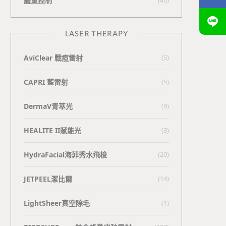
體重控制
LASER THERAPY
AviClear 戰痘雷射
(5)
CAPRI 藍雷射
(5)
DermaV青萃光
(9)
HEALITE II賦能光
(3)
HydraFacial海菲秀水飛梭
(20)
JETPEEL潔比爾
(14)
LightSheer真空除毛
(1)