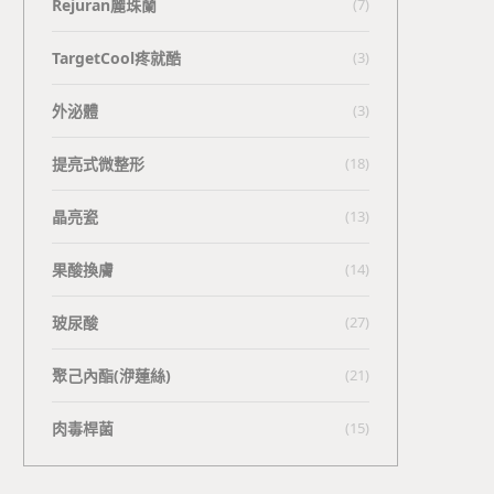
Rejuran麗珠蘭
(7)
TargetCool疼就酷
(3)
外泌體
(3)
提亮式微整形
(18)
晶亮瓷
(13)
果酸換膚
(14)
玻尿酸
(27)
聚己內酯(洢蓮絲)
(21)
肉毒桿菌
(15)