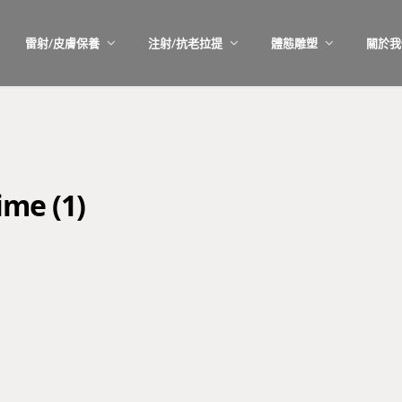
雷射/皮膚保養
注射/抗老拉提
體態雕塑
關於我
ime (1)