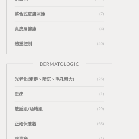
整合式皮膚照護
(7)
真皮層健康
(4)
體重控制
(40)
DERMATOLOGIC
光老化(粗糙、暗沉、毛孔粗大)
(26)
垂疣
(1)
敏感肌/酒糟肌
(29)
正確保養觀
(68)
病毒疣
(1)