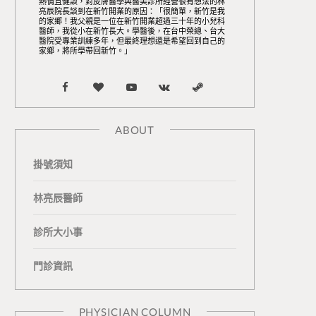
熱情且健談，對皮膚醫學與醫美診所經營很有想法的林
亮辰院長談到在新竹開業的原因：「很簡單，新竹是我
的家鄉！我父親是一位在新竹開業超過三十年的小兒科
醫師，我從小在新竹長大。學醫後，在台中榮總、台大
醫院受專業訓練多年，但最終理想還是希望回到自己的
家鄉，將所學帶回新竹。」
F
B
Y
V
S
a
l
o
K
t
ABOUT
c
o
u
o
e
掛號須知
e
g
T
n
a
b
L
u
t
m
林亮辰醫師
o
o
b
a
診所大小事
o
v
e
k
門診資訊
k
i
t
n
e
PHYSICIAN COLUMN