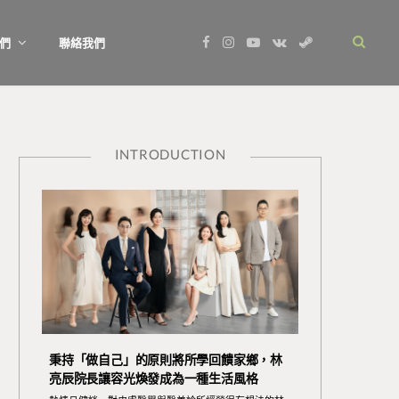
F
I
Y
V
S
們
聯絡我們
a
n
o
K
t
c
s
u
o
e
e
t
T
n
a
b
a
u
t
m
o
g
b
a
o
r
e
k
k
a
t
m
e
INTRODUCTION
秉持「做自己」的原則將所學回饋家鄉，林
亮辰院長讓容光煥發成為一種生活風格