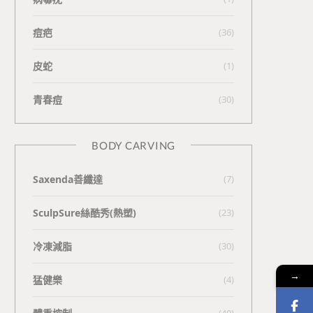
痘疤
(36)
皮蛇
(1)
青春痘
(30)
BODY CARVING
Saxenda善纖達
(7)
SculpSure絲酷秀(熱塑)
(23)
冷凍減脂
(30)
→
猛健樂
(4)
(40)