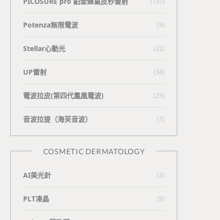
PICOSURE pro 鉑金蜂巢皮秒雷射
(137)
Potenza無限電波
(9)
Stellar心動光
(22)
UP雷射
(34)
電波拉皮(第四代鳳凰電波)
(25)
⾳波拉提（海芙⾳波）
(1)
COSMETIC DERMATOLOGY
AI美光針
(3)
PLT凍晶
(9)