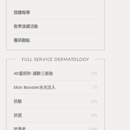
媒體報導
教學演講活動
醫師觀點
FULL SERVICE DERMATOLOGY
4D童妍針-減齡三部曲
(20)
Skin Booster水光注入
(7)
抗敏
(25)
抗痘
(40)
抗衰老
(104)