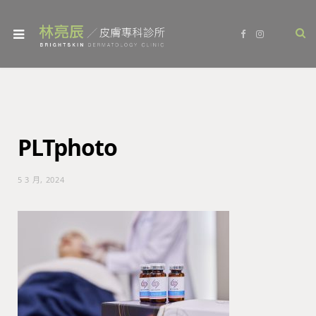
F
I
a
n
c
s
e
t
b
a
o
g
o
r
k
a
m
PLTphoto
5 3 月, 2024