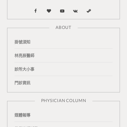
F
B
Y
V
S
a
l
o
K
t
ABOUT
c
o
u
o
e
掛號須知
e
g
T
n
a
b
L
u
t
m
林亮辰醫師
o
o
b
a
診所大小事
o
v
e
k
門診資訊
k
i
t
n
e
PHYSICIAN COLUMN
媒體報導