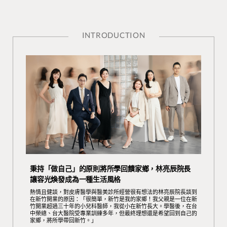
INTRODUCTION
秉持「做自己」的原則將所學回饋家鄉，林亮辰院長
讓容光煥發成為一種生活風格
熱情且健談，對皮膚醫學與醫美診所經營很有想法的林亮辰院長談到
在新竹開業的原因：「很簡單，新竹是我的家鄉！我父親是一位在新
竹開業超過三十年的小兒科醫師，我從小在新竹長大。學醫後，在台
中榮總、台大醫院受專業訓練多年，但最終理想還是希望回到自己的
家鄉，將所學帶回新竹。」