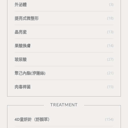
外泌體
(3)
提亮式微整形
(18)
晶亮瓷
(13)
果酸換膚
(14)
玻尿酸
(27)
聚己內酯(洢蓮絲)
(21)
肉毒桿菌
(15)
TREATMENT
4D童妍針（舒顏萃）
(154)