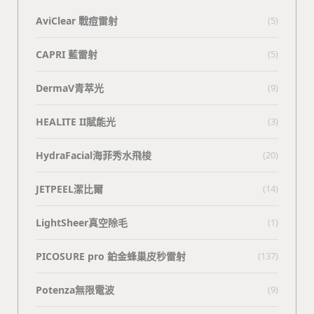
AviClear 戰痘雷射
(5)
CAPRI 藍雷射
(5)
DermaV青萃光
(9)
HEALITE II賦能光
(3)
HydraFacial海菲秀水飛梭
(20)
JETPEEL潔比爾
(14)
LightSheer真空除毛
(1)
PICOSURE pro 鉑金蜂巢皮秒雷射
(137)
Potenza無限電波
(9)