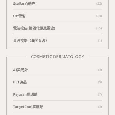
Stellar心動光
(22)
UP雷射
(34)
電波拉皮(第四代鳳凰電波)
(25)
⾳波拉提（海芙⾳波）
(1)
COSMETIC DERMATOLOGY
AI美光針
(3)
PLT凍晶
(9)
Rejuran麗珠蘭
(7)
TargetCool疼就酷
(3)