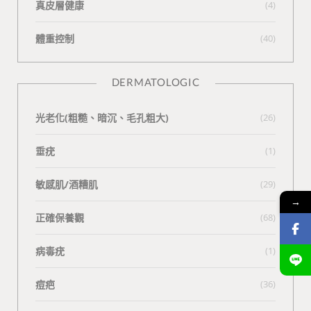
真皮層健康
(4)
體重控制
(40)
DERMATOLOGIC
光老化(粗糙、暗沉、毛孔粗大)
(26)
垂疣
(1)
敏感肌/酒糟肌
(29)
→
正確保養觀
(68)
病毒疣
(1)
痘疤
(36)