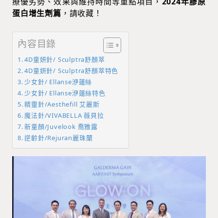
療優劣勢、效果與維持時間等重點項目，
2024年膠原
蛋白增生劑篇
，請收藏！
內容目錄
4D童妍針/ Sculptra舒顏萃
4D童妍針/ Sculptra舒顏萃特色
少女針/ Ellanse洢蓮絲
少女針/ Ellanse洢蓮絲特色
精靈針/Aesthefill 艾麗斯
魔法針/VIVABELLA 薇貝拉
新童顏/Juvelook 喬雅露
逆齡針/Rejuran麗珠蘭