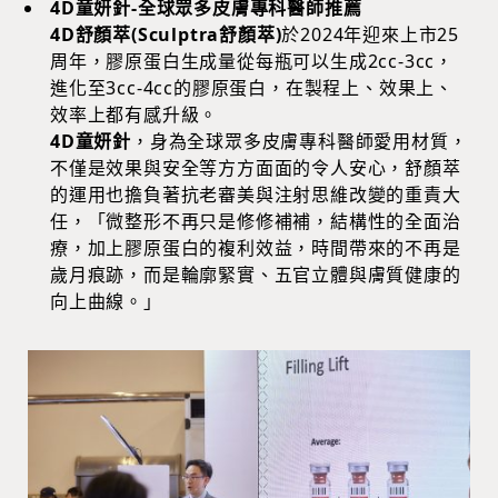
4D童妍針-全球眾多皮膚專科醫師推薦
4D舒顏萃(Sculptra舒顏萃)
於2024年迎來上市25
周年，膠原蛋白生成量從每瓶可以生成2cc-3cc，
進化至3cc-4cc的膠原蛋白，在製程上、效果上、
效率上都有感升級。
4D童妍針
，身為全球眾多皮膚專科醫師愛用材質，
不僅是效果與安全等方方面面的令人安心，舒顏萃
的運用也擔負著抗老審美與注射思維改變的重責大
任，「微整形不再只是修修補補，結構性的全面治
療，加上膠原蛋白的複利效益，時間帶來的不再是
歲月痕跡，而是輪廓緊實、五官立體與膚質健康的
向上曲線。」