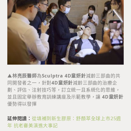
▲
林亮辰醫師
為
Sculptra 4D童妍針
減齡三部曲的共
同開發者之一，針對
4D童妍針
減齡三部曲的治療企
劃、評估、注射技巧等，訂立統一且系統化的思維，
並且固定舉辦教育訓練講座及示範教學，讓
4D童妍針
優勢得以發揮
延伸閱讀：
從填補到新生膠原：舒顏萃全球上市25週
年 抗老審美演進大事記