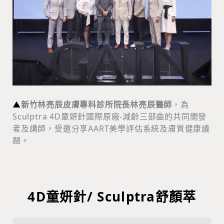
▲
新竹林亮辰皮膚專科診所院長林亮辰醫師
，為
Sculptra 4D童妍針國際原廠-減齡三部曲的共同開發
者及講師，受邀分享AART美學評估系統及膚質健康議
題。
4D童妍針/ Sculptra舒顏萃