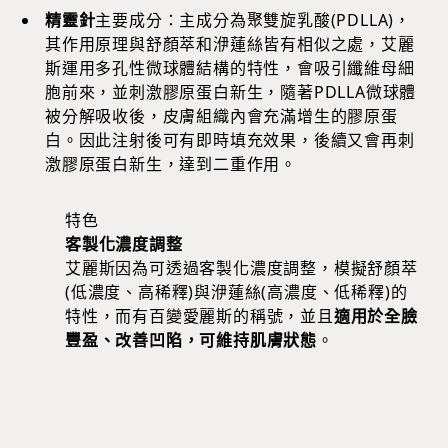
精靈針
主要成分：主成分為聚雙旋乳酸(PDLLA)，
其作用原理與舒顏萃和洢蓮絲皆有相似之處，艾麗
斯運用多孔性微球體結構的特性，會吸引纖維母細
胞前來，並刺激膠原蛋白新生，隨著PDLLA微球體
被分解吸收後，皮膚組織內會充滿增生的膠原蛋
白。因此注射後可有即時填充效果，後續又會再刺
激膠原蛋白新生，達到二重作用。
特色
客製化濃度調整
艾麗斯因為可透過客製化濃度調整，模擬舒顏萃
(低濃度、高稀釋)與洢蓮絲(高濃度、低稀釋)的
特性，而有百變愛麗斯的稱號，並且
適用於全臉
豐盈、改善凹陷，可維持肌膚狀態
。