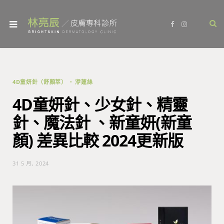
F
I
a
n
c
s
e
t
b
a
o
g
o
r
k
a
m
4D童妍針（舒顏萃）
洢蓮絲
4D童妍針、少女針、精靈
針、魔法針 、新童妍(新童
顏) 差異比較 2024更新版
31 5 月, 2024