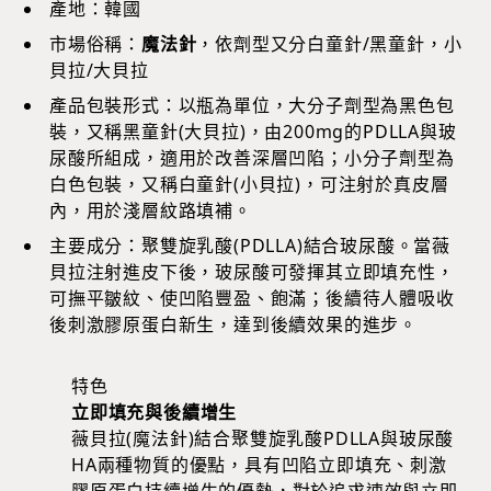
產地：韓國
市場俗稱：
魔法針
，依劑型又分白童針/黑童針，小
貝拉/大貝拉
產品包裝形式：以瓶為單位，大分子劑型為黑色包
裝，又稱黑童針(大貝拉)，由200mg的PDLLA與玻
尿酸所組成，適用於改善深層凹陷；小分子劑型為
白色包裝，又稱白童針(小貝拉)，可注射於真皮層
內，用於淺層紋路填補。
主要成分：聚雙旋乳酸(PDLLA)結合玻尿酸。當薇
貝拉注射進皮下後，玻尿酸可發揮其立即填充性，
可撫平皺紋、使凹陷豐盈、飽滿；後續待人體吸收
後刺激膠原蛋白新生，達到後續效果的進步。
特色
立即填充與後續增生
薇貝拉(魔法針)結合聚雙旋乳酸PDLLA與玻尿酸
HA兩種物質的優點，具有凹陷立即填充、刺激
膠原蛋白持續增生的優勢，對於追求速效與立即