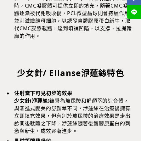
時，CMC凝膠體可提供立即的填充，隨著CMC凝膠
體逐漸被代謝吸收後，PCL微型晶球則會持續作用
並刺激纖維母細胞，以誘發自體膠原蛋白新生，取
代CMC凝膠載體，達到填補凹陷、以支撐、拉提輪
廓的作用。
少女針/ Ellanse洢蓮絲特色
注射當下可見初步的效果
少女針(洢蓮絲)
被譽為玻尿酸和舒顏萃的綜合體，
與漸進式變美的舒顏萃不同，洢蓮絲在治療後擁有
立即填充效果，但有別於玻尿酸的治療效果是走出
診間後就隨之下降，洢蓮絲隨著後續膠原蛋白的刺
激與新生，成效逐漸進步。