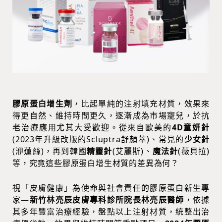
膠原蛋白增生劑
，比起單純的注射填充材質，效果來
得更自然、維持時間更久，逐漸成為市場寵兒，於抗
老治療應用尤其大受歡迎。從來自歐美的
4D童妍針
(2023年升級改版的Scluptra舒顏萃)、常見的
少女針
(洢蓮絲)，再到韓國
精靈針
(艾麗斯)、
魔法針
(薇貝拉)
等，究竟這些膠原蛋白增生材質的差異為何？
視「皮膚健康」為使命與社會責任的膠原蛋白新生專
家―
新竹林亮辰皮膚專科診所院長林亮辰醫師
，依據
其多年豐富治療經驗，盤點以上注射材質，統整出治