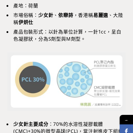
產地：荷蘭
市場俗稱：
少女針
、
依戀詩
，香港稱
易麗適
、大陸
稱
伊妍仕
產品包裝形式：以針為單位計算，一針1cc，呈白
色凝膠狀，分為S劑型與M劑型。
→
少女針主要成分
：70%的水溶性凝膠載體
(CMC)+30%的微型晶球(PCL)，當注射進皮下組織