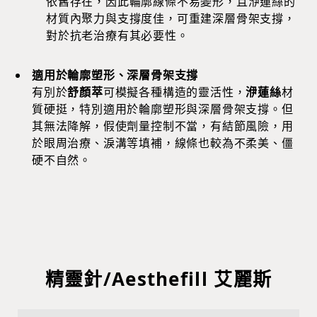
依舊存在，因此輪廓線條不易變形，且洢蓮絲的
材質內聚力與支撐度佳，可重建深層骨架支撐，
對於抗老治療有其必要性。
適用於輪廓塑形、深層骨架支撐
有別於
舒顏萃
可模擬各種構造的靈活性，
洢蓮絲
材
質硬挺，特別適用於輪廓塑形與深層骨架支撐。但
其無法降解，假使劑量控制不當，有結節風險，用
於眼周治療、淚溝等填補，線條也較為不柔美、僵
硬不自然。
精靈針/Aesthefill 艾麗斯