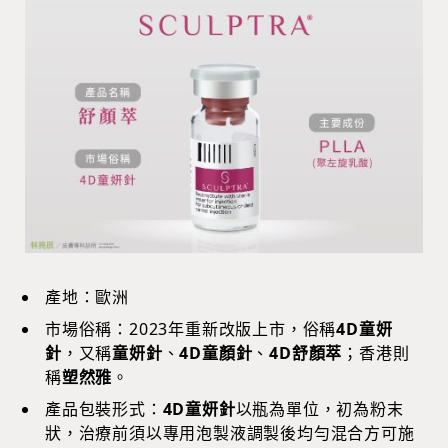
產地：歐洲
市場俗稱：2023年重新改版上市，俗稱
4D童妍
針
，又稱
童妍針
、
4D童顏針
、
4D舒顏萃
；香港則
稱
塑然雅
。
產品包裝形式：
4D童妍針
以瓶為單位，初為粉末
狀，治療前須以專用泡製液調製後均勻混合方可施