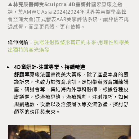
▲
林亮辰醫師
受
Sculptra 4D童妍針
國際原廠之邀
請，於AMWC Asia 2024(2024年世界美容醫學高峰
會亞洲大會)正式發表AAR美學評估系統，讓評估不再
憑感覺，而是更具體、更有依據。
延伸閱讀：
抗老注射微整形真正的未來-用理性科學美
出獨特的容光煥發
4D童妍針-注重專業、持續精進
舒顏萃
原廠法國高德美大藥廠，除了產品本身的嚴
謹訴求，也致力於教育培訓，定期舉辦教育訓練講
座、研討會等，集結海內外專科醫師，根據各種皮
膚議題，從治療思維、治療規劃、注射技巧，如何
規劃瓶數、次數以及治療層次等交流激盪，探討舒
顏萃的應用與未來。