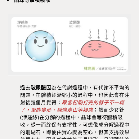
晶球等體積吸收
過去
玻尿酸
因為在代謝過程中，有代謝不平均的
問題，在體積逐漸縮小的過程中，也因此會在注
射後幾個月覺得：
跟當初剛打完的樣子不一樣
了，型態變形、線條走山等疑慮
；然而少女針
(洢蓮絲)在分解的過程中，晶球會等待體積吸
收，從一而終保有支撐性，可想像成分解過程中
的珊瑚石，即便由實心變為空心，但其支撐效果