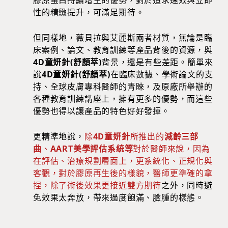
性的精緻提升，可滿足期待。
但同樣地，薇貝拉與艾麗斯兩者材質，無論是臨
床案例、論文、教育訓練等產品背後的資源，與
4D童妍針(舒顏萃)
背景，還是有些差距。簡單來
說
4D童妍針(舒顏萃)
在臨床數據、學術論文的支
持、全球皮膚專科醫師的青睞，及原廠所舉辦的
各種教育訓練講座上，擁有更多的優勢，而這些
優勢也得以讓產品的特色好好發揮。
更精準地說，
除
4D童妍針
所推出的
減齡三部
曲
、
AART美學評估系統等
對於醫師來說，因為
在評估、治療規劃層面上，更系統化、正規化與
客觀，對於膠原再生後的樣貌，醫師更準確的拿
捏，除了術後效果更接近雙方期待
之外，同時避
免效果太奔放，帶來過度飽滿、臉腫的樣態。