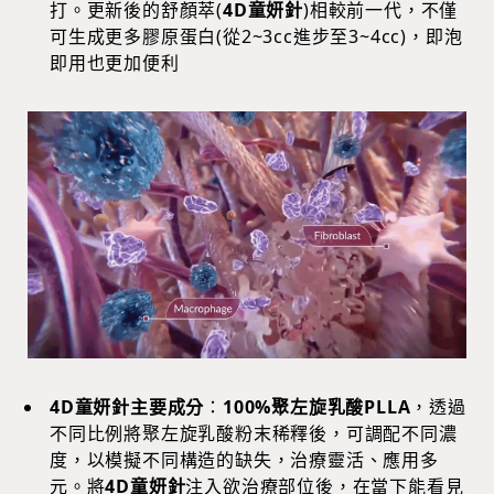
打。更新後的舒顏萃(
4D童妍針
)相較前一代，不僅
可生成更多膠原蛋白(從2~3cc進步至3~4cc)，即泡
即用也更加便利
4D童妍針主要成分
：
100%聚左旋乳酸PLLA
，透過
不同比例將聚左旋乳酸粉末稀釋後，可調配不同濃
度，以模擬不同構造的缺失，治療靈活、應用多
元。將
4D童妍針
注入欲治療部位後，在當下能看見