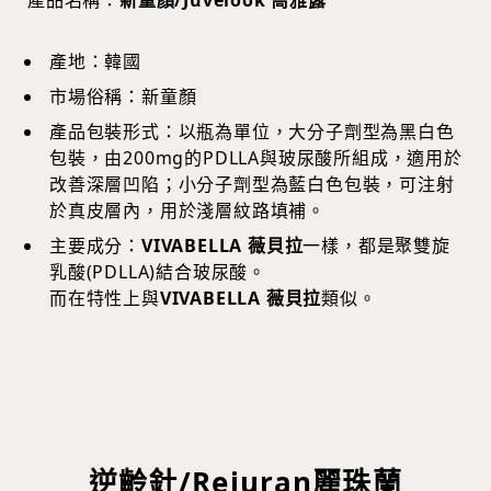
產地：韓國
市場俗稱：新童顏
產品包裝形式：以瓶為單位，大分子劑型為黑白色
包裝，由200mg的PDLLA與玻尿酸所組成，適用於
改善深層凹陷；小分子劑型為藍白色包裝，可注射
於真皮層內，用於淺層紋路填補。
主要成分：
VIVABELLA 薇貝拉
一樣，都是聚雙旋
乳酸(PDLLA)結合玻尿酸。
而在特性上與
VIVABELLA 薇貝拉
類似。
逆齡針/Rejuran麗珠蘭