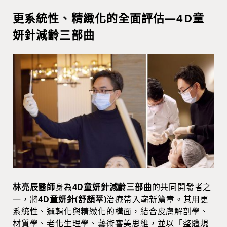
更系統性、精緻化的全面評估—4D童
妍針減齡三部曲
林亮辰醫師
身為
4D童妍針減齡三部曲
的共同開發者之
一，將
4D童妍針(舒顏萃)
治療帶入嶄新篇章。其用更
系統性、邏輯化與精緻化的構面，結合皮膚解剖學、
材質學、老化生理學、藝術審美思維，並以「整體規