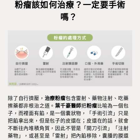
粉瘤該如何治療？一定要手術
嗎？
除了自行擠壓，
治療粉瘤
包含雷射、藥物注射、吃藥
擦藥都非根治之道。
葉千豪醫師
把
粉瘤
比喻為一個包
子，而裡面有餡，是一個囊狀物，「手術引流」只是
把餡拿出來，但是包子的皮還在；皮還在的話，就會
不斷往內堆積角質，因此不管是「開刀引流」「注射
藥物」，或甚至是「雷射」把內餡移除，囊腫的膜還