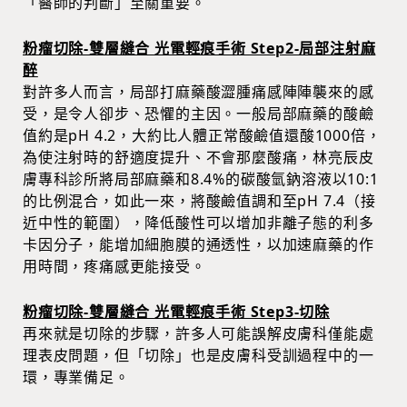
「醫師的判斷」至關重要。
粉瘤切除-雙層縫合 光電輕痕手術 Step2-局部注射麻
醉
對許多人而言，局部打麻藥酸澀腫痛感陣陣襲來的感
受，是令人卻步、恐懼的主因。一般局部麻藥的酸鹼
值約是pH 4.2，大約比人體正常酸鹼值還酸1000倍，
為使注射時的舒適度提升、不會那麼酸痛，林亮辰皮
膚專科診所將局部麻藥和8.4%的碳酸氫鈉溶液以10:1
的比例混合，如此一來，將酸鹼值調和至pH 7.4（接
近中性的範圍），降低酸性可以增加非離子態的利多
卡因分子，能增加細胞膜的通透性，以加速麻藥的作
用時間，疼痛感更能接受。
粉瘤切除-雙層縫合 光電輕痕手術 Step3-切除
再來就是切除的步驟，許多人可能誤解皮膚科僅能處
理表皮問題，但「切除」也是皮膚科受訓過程中的一
環，專業備足。