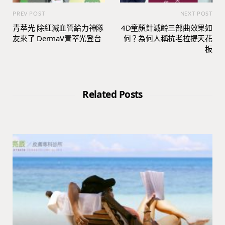
PREV POST
NEXT POST
青萃光 除紅滅血管給力神隊
4D童顏針減齡三部曲效果如
友來了 DermaV青萃光登台
何？為何人稱抗老拉提天花
板
Related Posts