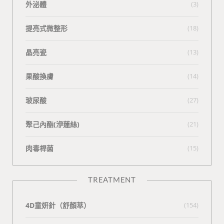
外泌體
(3)
提亮式微整形
(18)
晶亮瓷
(13)
果酸換膚
(14)
玻尿酸
(27)
聚己內酯(洢蓮絲)
(21)
肉毒桿菌
(15)
TREATMENT
4D童妍針（舒顏萃）
(154)