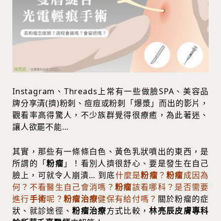
Instagram、Threads上常有一些做臉SPA、美容品
牌分享清(擠)粉刺、痘痘或粉刺「爆漿」而出的影片，
觀看率高得驚人，不少族群覺得很療癒，為此著迷、
讓人欲罷不能…
其實，那些有一條條白色、黃色乳狀噴出的東西，是
所謂的「
粉瘤
」！看別人擠很舒心、要是發生在自己
臉上，可就令人崩潰… 到底
什麼是
粉瘤
？
粉瘤
成因為
何？不看醫生自己會消嗎？
粉瘤
該看哪科？是否需要
進行
手術
呢？
粉瘤治療
健保有給付嗎？
關於粉瘤的症
狀、就診途徑、
粉瘤治療
方式比較，
林亮辰皮膚專科