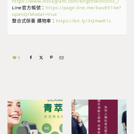
https://www.instagram.com/brightskinclinic_/
Line官方帳號：
https://page.line.me/bav8514e?
openQrModal=true
整合式保養 購物車：
https://bit.ly/3QmwR1c
0