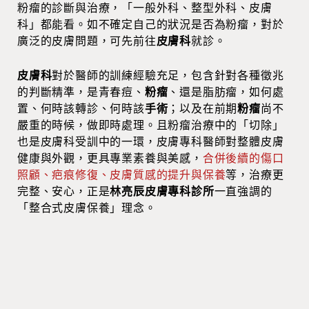
粉瘤的診斷與治療，「一般外科、整型外科、皮膚
科」都能看。如不確定自己的狀況是否為粉瘤，對於
廣泛的皮膚問題，可先前往
皮膚科
就診。
皮膚科
對於醫師的訓練經驗充足，包含針對各種徵兆
的判斷精準，是青春痘、
粉瘤
、還是脂肪瘤，如何處
置、何時該轉診、何時該
手術
；以及在前期
粉瘤
尚不
嚴重的時候，做即時處理。且粉瘤治療中的「切除」
也是皮膚科受訓中的一環，皮膚專科醫師對整體皮膚
健康與外觀，更具專業素養與美感，
合併後續的傷口
照顧、疤痕修復、皮膚質感的提升與保養
等，治療更
完整、安心，正是
林亮辰皮膚專科診所
一直強調的
「整合式皮膚保養」理念。