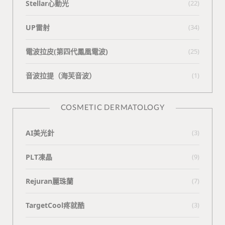
Stellar心動光
(22)
UP雷射
(34)
電波拉皮(第四代鳳凰電波)
(25)
⾳波拉提（海芙⾳波）
(1)
COSMETIC DERMATOLOGY
AI美光針
(3)
PLT凍晶
(9)
Rejuran麗珠蘭
(7)
TargetCool疼就酷
(3)