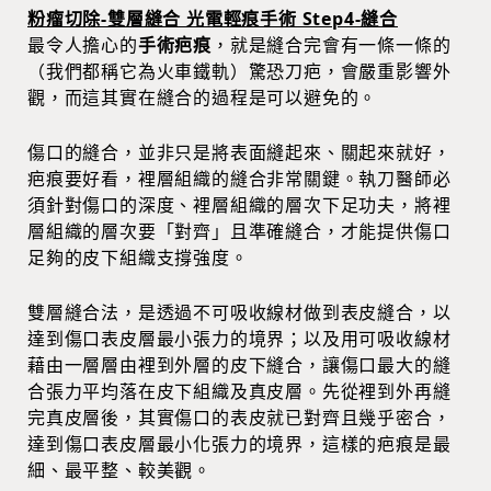
粉瘤切除-雙層縫合 光電輕痕手術 Step4-縫合
最令人擔心的
手術疤痕
，就是縫合完會有一條一條的
（我們都稱它為火車鐵軌）驚恐刀疤，會嚴重影響外
觀，而這其實在縫合的過程是可以避免的。
傷口的縫合，並非只是將表面縫起來、關起來就好，
疤痕要好看，裡層組織的縫合非常關鍵。執刀醫師必
須針對傷口的深度、裡層組織的層次下足功夫，將裡
層組織的層次要「對齊」且準確縫合，才能提供傷口
足夠的皮下組織支撐強度。
雙層縫合法，是透過不可吸收線材做到表皮縫合，以
達到傷口表皮層最小張力的境界；以及用可吸收線材
藉由一層層由裡到外層的皮下縫合，讓傷口最大的縫
合張力平均落在皮下組織及真皮層。先從裡到外再縫
完真皮層後，其實傷口的表皮就已對齊且幾乎密合，
達到傷口表皮層最小化張力的境界，這樣的疤痕是最
細、最平整、較美觀。