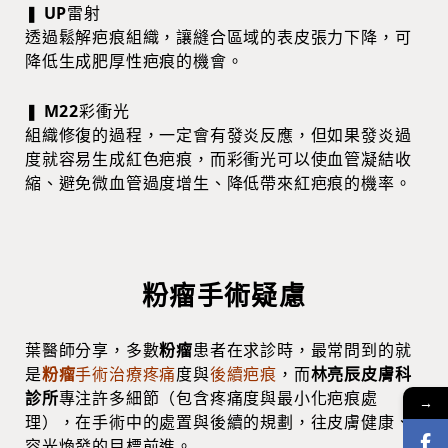
❚
UP
雷射
透過鬆解疤痕組織，讓縫合區域的表皮張力下降，可
降低生成肥厚性疤痕的機會。
❚
M22
彩衝光
組織修復的過程，一定會有發炎反應，但如果發炎過
度就容易生成紅色疤痕，而彩衝光可以使血管凝結收
縮、避免微血管過度增生、降低帶來紅疤痕的機率。
粉瘤手術疑慮
葉醫師分享，多數
粉瘤
患者在求診時，最常問到的就
是
粉瘤
手術治療疼痛
度與
後續疤痕
，而
林亮辰皮膚科
診所
專注許多細節（包含疼痛度與最小化疤痕處
→
理），在手術中的處置與後續的規劃，往皮膚健康、
容光煥發的目標前進。