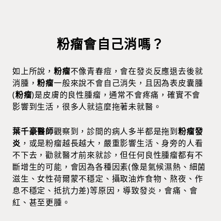
粉瘤會自己消嗎？
如上所說，
粉瘤
不像青春痘，會在發炎反應退去後就
消腫，
粉瘤
一般來說不會自己消失，且因為表皮囊腫
(
粉瘤
)是皮膚的良性腫瘤，通常不會疼痛，確實不會
影響到生活，很多人就這麼拖著未就醫。
葉千豪醫師
觀察到，診間的病人多半都是拖到
粉瘤發
炎
，或是粉瘤越長越大，嚴重影響生活、身旁的人看
不下去，勸就醫才前來就診，但任何良性腫瘤都有不
斷增生的可能，會因為各種因素(像是氣候濕熱、細菌
滋生、女性荷爾蒙不穩定、攝取油炸食物、熬夜、作
息不穩定、抵抗力差)等原因，導致發炎，會痛、會
紅、甚至更腫。