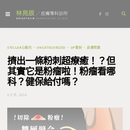
F
I
a
n
c
s
e
t
b
a
o
g
o
r
k
a
m
STELLAR心動光
UNCATEGORIZED
UP雷射
皮膚問題
擠出一條粉刺超療癒！？但
其實它是粉瘤啦！粉瘤看哪
科？健保給付嗎？
6 9 月, 2024