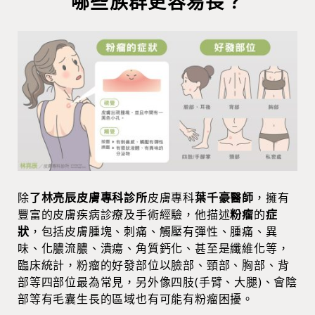
哪些族群更容易長？
除
了林亮辰皮膚專科診所
皮膚專科
葉千豪醫師
，擁有
豐富的皮膚疾病診療及手術經驗，他描述
粉瘤
的
症
狀
，包括皮膚腫塊、刺痛、觸壓有彈性、腫痛、異
味、化膿流膿、潰瘍、角質鈣化、甚至是纖維化等，
臨床統計，粉瘤的好發部位以臉部、頸部、胸部、背
部等四部位最為常見，另外像四肢(手臂、大腿)、會陰
部等有毛囊生長的區域也有可能有粉瘤困擾。