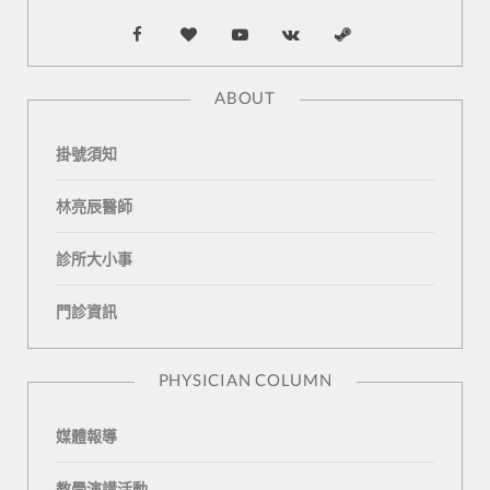
F
B
Y
V
S
a
l
o
K
t
ABOUT
c
o
u
o
e
掛號須知
e
g
T
n
a
b
L
u
t
m
林亮辰醫師
o
o
b
a
診所大小事
o
v
e
k
門診資訊
k
i
t
n
e
PHYSICIAN COLUMN
媒體報導
教學演講活動