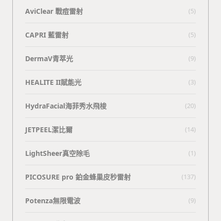
AviClear 戰痘雷射
(5)
CAPRI 藍雷射
(5)
DermaV青萃光
(9)
HEALITE II賦能光
(3)
HydraFacial海菲秀水飛梭
(20)
JETPEEL潔比爾
(14)
LightSheer真空除毛
(1)
PICOSURE pro 鉑金蜂巢皮秒雷射
(137)
Potenza無限電波
(9)