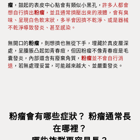
瘤
，鼓起的表皮中心點會有類似小黑孔，
許多人都會
想自行擠出
粉瘤
，並且通常擠壓出來的液體，會有臭
味、呈現白色軟末狀，多半會因擠不乾淨、或是器械
不乾淨導致發炎、甚至感染。
無開口的
粉瘤
，則想擠也無從下手，埋藏於真皮層深
處，呈腫脹凸起如青春痘，但因粉瘤不像青春痘是毛
囊發炎，內部還含有廢棄角質，
粉瘤
並不會自行消
退
，若無處理妥當，可能越來越大、並嚴重發炎。
粉瘤會有哪些症狀？ 粉瘤通常長
在哪裡？