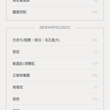
真皮層健康
(4)
體重控制
(40)
DERMATOLOGIC
光老化(粗糙、暗沉、毛孔粗大)
(26)
垂疣
(1)
敏感肌/酒糟肌
(29)
正確保養觀
(68)
病毒疣
(1)
痘疤
(36)