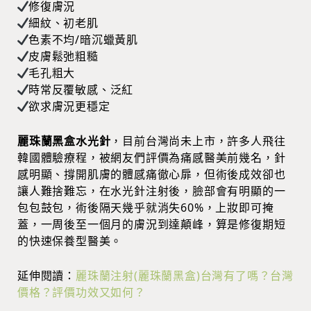
修復膚況
細紋、初老肌
色素不均/暗沉蠟黃肌
皮膚鬆弛粗糙
毛孔粗大
時常反覆敏感、泛紅
欲求膚況更穩定
麗珠蘭黑盒水光針
，目前台灣尚未上市，許多人飛往
韓國體驗療程，被網友們評價為痛感醫美前幾名，針
感明顯、撐開肌膚的體感痛徹心扉，但術後成效卻也
讓人難捨難忘，在水光針注射後，臉部會有明顯的一
包包鼓包，術後隔天幾乎就消失60%，上妝即可掩
蓋，一周後至一個月的膚況到達顛峰，算是修復期短
的快速保養型醫美。
延伸閱讀：
麗珠蘭注射(麗珠蘭黑盒)台灣有了嗎？台灣
價格？評價功效又如何？