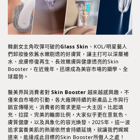
韓劇女主角吹彈可破的
Glass Skin
、KOL/明星藝人
們卸妝後依舊水嫩剔透的好膚質，讓主打可以深層補
水、皮膚修復再生、長效嫩膚與健康透亮的Skin
Booster，在近幾年，迅速成為美容市場的顯學、全
球趨勢。
醫美界與消費者對
Skin Booster
越來越感興趣，不
僅來自市場的引動，各大廠牌持續的新產品上市與行
銷宣傳曝光，消費者的需求更是一大主因。比起填
充、拉提、完美的輪廓比例，大家似乎更在意氣色、
膚質健康，以及具象化的容光煥發，2025年，這一波
追求富養美肌的熱潮依然會持續延燒，就讓我們娓娓
道來，能達成此目標的Skin Booster所傲人之處！