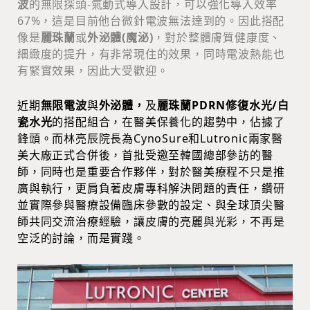
波
的無限探頭-氣動式導入設計，可以強化導入效率
67%，這是目前他台微針電波無法達到的。因此搭配
像是
麗珠蘭
或
外泌體(魔泌)
，對於整體膚質健康度、
細緻度的提升，有非常現住的效果，同時電波熱能也
有緊實效果，因此大受歡迎。
近期
無限電波
與
外泌體，
及
麗珠蘭PDRN修復水光/白
瓷水光
的搭配組合，在醫美保養化的趨勢中，佔據了
鋒頭。而林亮辰院長為CynoSure和Lutronic兩家醫
美大廠正式合併後，首批受邀至韓國總部參訪的醫
師，同時也是重要合作夥伴，對於醫美療程不只是推
廣與執行，更肩負著皮膚專科解決問題的責任，鑽研
並實際參與醫療設備臨床參數的設定、與全球頂尖醫
師共同交流治療經驗，讓皮膚的亮麗與光彩，不再是
空泛的討論，而是實踐。