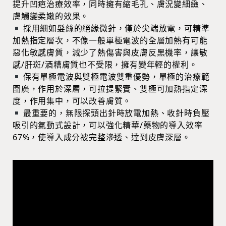
提升凹疤治療效率，同時擁有縮毛孔、膚況變細緻、
膚觸變柔嫩的效果。
採用細如髮絲的絕緣微針，僅於尖端放電，可精準
加熱指定層次，不像一般單極電波的全層加熱有可能
惡化敏感膚質，減少了熱傷害與皮膚反黑機率，讓敏
感/肝斑/酒糟膚質也不受限，擁有變年輕的權利。
保有單極電波與雙極電波雙重優勢，單極的治療範
圍廣，作用於深層，可拉提緊實、雙極可加熱指定深
度，作用集中，可以改善膚質。
最重要的，無限探頭出針時放電加熱、收針時負壓
吸引的氣動式設計，可以強化精華/藥物的導入效率
67%，使導入成分被完整滲透、達到皮膚深層。