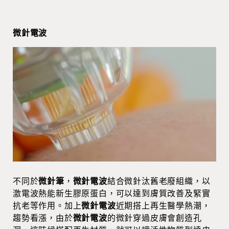
微針電波
不同於
微針筆
，
微針電波
結合微針汰舊老廢組織，以
激電波熱能新生膠原蛋白，可以達到膚質改善及緊實
抗老等作用。加上
微針電波
近期搭上再生醫學熱潮，
趨勢看漲，由於
微針電波
的微針穿過皮膚會創造孔