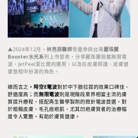
▲2024年12月，
林亮辰醫師
受邀參與台灣
麗珠蘭
Booster水光系
列上市發表，分享麗珠蘭搭載無限電
波、JetPeel潔比爾的運用，以及在皮膚照護、皮膚健
康旅程中扮演的角色。
總而言之
，時空E電波
對於中下臉拉提的效果口碑佳、
舒適度高；而
無限電波
則是現階段業界相當主流的膚
質提升療程，搭配再生醫學製劑的微針電波首選，對
於粗糙皮膚、毛孔痘疤肌、尤其凹疤膚質者的治療幅
度令人驚艷，有助於膚質健康。