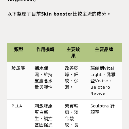
以下整理了目前
Skin booster
比較主流的成分。
類型
作用機轉
主要效
主要品牌
果
玻尿酸
補水保
改善乾
瑞絲朗Vital
濕，維持
燥、細
Light、喬雅
皮膚含水
紋、保
登Volite、
量與彈性
濕。
Belotero
Revive
PLLA
刺激膠原
緊實輪
Sculptra 舒
蛋白新
廓、淡
顏萃
生，調控
化皺
基因促進
紋、長