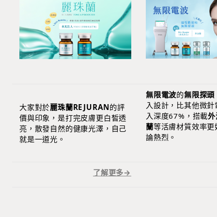
無限電波
的
無限探頭
入設計，比其他微針
大家對於
麗珠蘭REJURAN
的評
入深度67%，搭載
外
價與印象，是打完皮膚更白皙透
蘭
等活膚材質效率更
亮，散發自然的健康光澤，自己
論熱烈。
就是一道光。
了解更多→