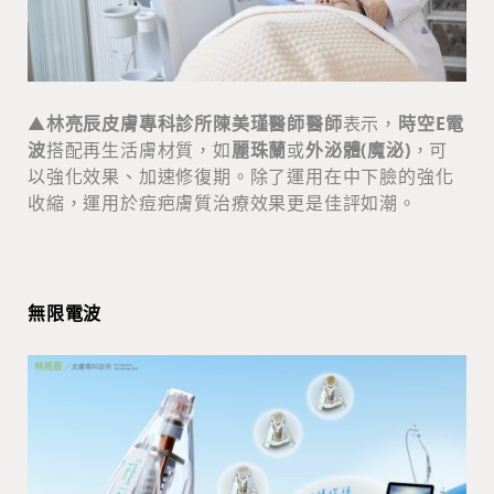
▲
林亮辰皮膚專科診所陳美瑾醫師醫師
表示，
時空E電
波
搭配再生活膚材質，如
麗珠蘭
或
外泌體(魔泌)
，可
以強化效果、加速修復期。除了運用在中下臉的強化
收縮，運用於痘疤膚質治療效果更是佳評如潮。
無限電波