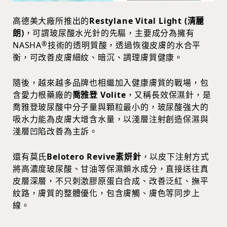
高德美大廠所推出的
Restylane Vital Light (清麗
朗)
，可謂玻尿酸水光針的先驅，主要成分為擁有
®
NASHA
技術的透明質酸，透過恢復皮膚的水合平
衡，可改善皮膚細紋、暗沉、調理膚質健康。
隨後，越來越多品牌也相繼加入健康膚質的戰場，包
含愛力根藥廠的
喬雅登 Volite
，又稱長效保濕針，是
喬雅登玻尿酸中分子量與顆粒最小的，玻尿酸強大的
吸水力能為皮膚大增含水量，以淺層注射創造保濕與
淺層凹陷改善為主訴。
還有莫氏
Belotero Revive素妍針
，以皮下注射方式
將高濃度玻尿酸、甘油等保濕鎖水成分，直接送往真
皮層深層，不只刺激膠原蛋白合成、改善泛紅、撫平
紋路，膚質的整體優化，包含膚觸、膚色等同步上
線。