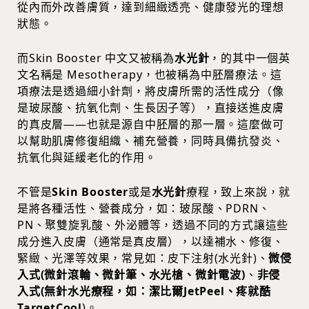
從內而外改善膚質，達到細緻透亮、健康發光的理想
狀態。
而Skin Booster 中文又被稱為
水光針
，的其中一個英
文名稱是 Mesotherapy，也被稱為中胚層療法。這
項療法是透過細小針劑，將皮膚所需的活性成分（像
是玻尿酸、抗氧化劑、生長因子等），直接送進皮膚
的真皮層——也就是源自中胚層的那一層。這麼做可
以幫助肌膚修復組織、補充營養，同時具備抗發炎、
抗氧化與延緩老化的作用。
不管是
Skin Booster
或是
水光針
療程，致上來說，就
是將各種活性、營養成分，如：玻尿酸、PDRN、
PN、聚雙旋乳酸、外泌體等，透過不同的方式讓這些
成分進入皮膚（通常是真皮層），以達補水、修復、
緊緻、光澤等效果，常見如：皮下注射(水光針)、
微侵
入式(微針滾輪、微針筆、水光槍、微針電波)
、
非侵
入式(無針水光療程，如：潔比爾JetPeel、疼就酷
TargetCool
)。