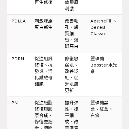
再生修復
效膠原
刺激
PDLLA
刺激膠原
改善毛
AestheFill、
蛋白新生
孔、膚
DeneB
質細
Classic
緻、淡
斑亮白
PDRN
促進組織
修復敏
麗珠蘭
修復、抗
弱肌、
Booster水光
發炎、活
改善泛
系
化纖維母
紅、促
細胞
進肌膚
更新
PN
促進細胞
提升彈
麗珠蘭黑
修復與膠
性、撫
盒、紅盒、
原合成，
平細
白盒
修復更細
紋、改
緻、時間
善膚質