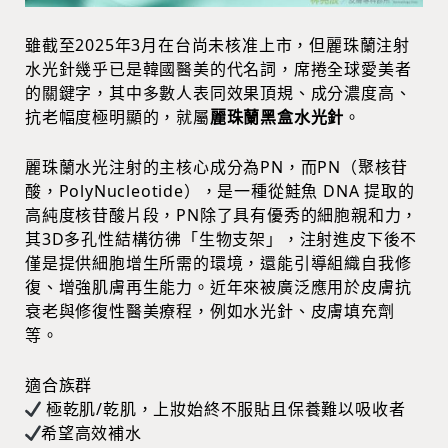
雖截至2025年3月在台尚未核准上市，但麗珠蘭注射
水光針幾乎已是韓國醫美的代名詞，席捲全球愛美者
的關鍵字，其中多數人表同效果頂規、成分濃度高、
抗老幅度極明顯的，就屬
麗珠蘭黑盒水光針
。
麗珠蘭水光注射的主核心成分為PN，而PN（聚核苷
酸，PolyNucleotide），是一種從鮭魚 DNA 提取的
高純度核苷酸片段，PN除了具有優秀的細胞親和力，
其3D多孔性結構彷彿「生物支架」，注射進皮下後不
僅是提供細胞增生所需的環境，還能引導組織自我修
復、增強肌膚再生能力。近年來被廣泛應用於皮膚抗
衰老與修復性醫美療程，例如水光針、皮膚填充劑
等。
適合族群
極乾肌/乾肌，上妝始終不服貼且保養難以吸收者
希望高效補水