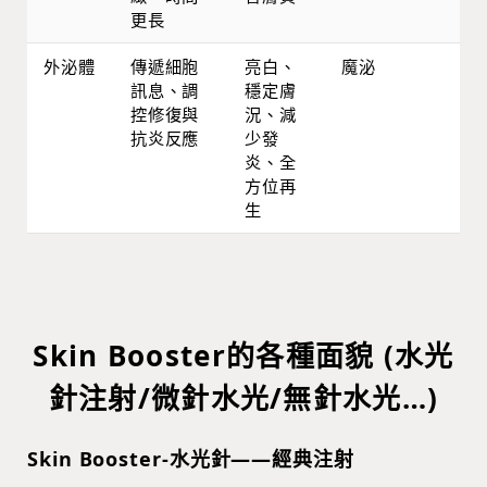
更長
外泌體
傳遞細胞
亮白、
魔泌
訊息、調
穩定膚
控修復與
況、減
抗炎反應
少發
炎、全
方位再
生
Skin Booster的各種面貌 (水光
針注射/微針水光/無針水光…)
Skin Booster-水光針——經典注射