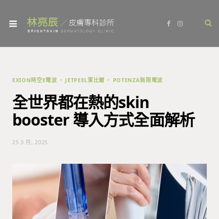
F
I
a
n
c
s
e
t
b
a
o
g
o
r
k
a
m
EXION時空E電波
JETPEEL潔比爾
POTENZA無限電波
全世界都在熱的skin
booster 導入方式全面解析
25 3 月, 2025