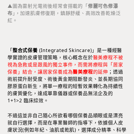
▲圖為雷射光電術後經常會搭載的「
修麗可色修瀑
布
｣，加速肌膚修復期，鎮靜舒緩、高效改善乾燥泛
紅。
「
整合式保養
(Integrated Skincare)」是一種經醫
學實證的皮膚管理策略，核心概念在於
醫美療程不被
視為急救或是跟風的獨立事件，而需將療程與「居家
保養」結合，讓居家保養成為
醫美療程
的延伸
；透過
術前提升耐受度、術後黃金期阻斷發炎、並長期協同
膠原蛋白新生，將單一療程的短暫效果轉化為持續性
的膚質優化，達成單靠儀器或保養品無法企及的
1+1>2 臨床綜效。
不過這並非自己隨心所欲看哪個保養品順眼或是漂亮
就自行選擇，而是在專業醫師的指導下，依據個人皮
膚狀況(例如年紀、油肌或乾肌)，選擇成分精準、科學