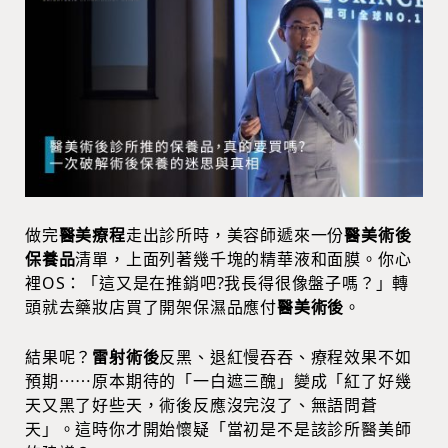
做完
醫美療程
走出診所時，美容師遞來一份
醫美術後
保養品
清單，上面列著幾千塊的精華液和面膜。你心
裡OS：「這又是在推銷吧?我長得很像盤子嗎？」轉
頭就去藥妝店買了開架保濕品應付
醫美術後
。
結果呢？
雷射術後
反黑、退紅慢吞吞、療程效果不如
預期⋯⋯原本期待的「一白遮三醜」變成「紅了好幾
天又黑了好些天，術後反應沒完沒了、無語問蒼
天」。這時你才開始懷疑「當初是不是該診所醫美師