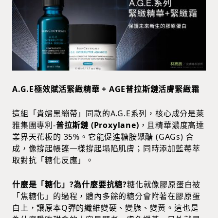
A.G.E極效賦活緊緻精華 + AGE普拉斯鏈活膚緊緻霜
這組「貴婦黑繃帶」同款的A.G.E系列，核心成分是萊
雅集團專利-
普拉斯鏈 (Proxylane)
，且精華濃度高達
業界天花板的 35%。它能促進糖胺聚醣 (GAGs) 合
成，像撐起帳篷一樣撐起塌陷肌膚；同時添加藍莓萃
取對抗「糖化反應」。
什麼是「糖化」?為什麼要抗糖?
糖化就像膠原蛋白被
「焦糖化」的過程，體內多餘的糖分會附著在膠原蛋
白上，讓原本Q彈的纖維變硬、變脆、變黃。這也是