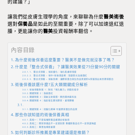
的建議？」
讓我們從皮膚生理學的角度，來聊聊為什麼
醫美術後
選對
保養品
是如此的至關重要，除了可以加速退紅退
腫，更能讓你的
醫美
投資報酬率翻倍。
內容目錄
為什麼術後保養這麼重要？醫美不是做完就沒事了嗎？
什麼是「整合式保養」？讓醫美效果從75分變90分的關鍵
1. 整合式保養 – 術前優化：強化肌膚耐受度
2. 整合式保養 – 術中/術後黃金期：阻斷發炎加速退紅
3. 整合式保養 – 術後長期：讓膠原蛋白新生的品質更好&保護長出來的膠原蛋白
術後保養該選什麼?五大類關鍵成分解析
術後保養對策 1：對抗「氧化壓力」的隱形殺手
關鍵對策 2：急速退紅
關鍵對策 3：突破注射極限，擦的類肉毒科技
關鍵對策 4：指定增生嬰兒膠原，重現彈嫩
關鍵對策 4：抗糖化精華 守護膠原蛋白的品質
那些你該知道的術後保養真相
真相一：不是每種保養品都適合術後用
真相二：開架保養品不一定更划算 專櫃保養品也不一定保證無虞
真相三：專業指導很重要
如何判斷診所推薦是專業建議還是推銷？