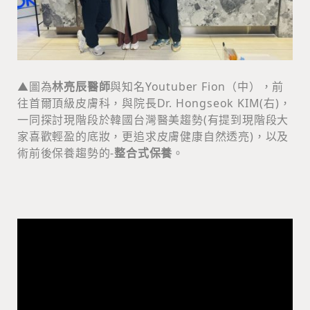
▲圖為
林亮辰醫師
與知名Youtuber Fion（中），前
往首爾頂級皮膚科，與院長Dr. Hongseok KIM(右)，
一同探討現階段於韓國台灣醫美趨勢(有提到現階段大
家喜歡輕盈的底妝，更追求皮膚健康自然透亮)，以及
術前後保養趨勢的-
整合式保養
。