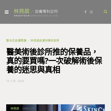
F
I
a
n
c
s
e
t
b
a
o
g
o
r
k
a
m
整合式皮膚照護
林亮辰皮膚科專科診所
醫美術後診所推的保養品，
真的要買嗎?一次破解術後保
養的迷思與真相
10 2 月, 2026