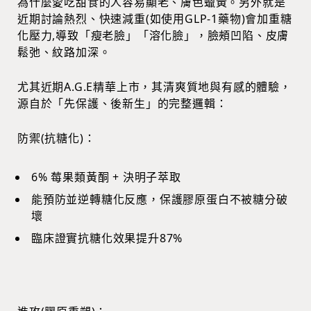
為什麼愛吃甜食的人容易顯老、膚色蠟黃。另外就是
近期討論熱烈、快速減重(如使用GLP-1藥物)會加重糖
化壓力,導致「瘦老臉」「溶化臉」，臉頰凹陷、皮膚
鬆弛、紋路加深。
尤其近期A.G.E精華上市，其清爽質地與有感的體驗，
源自於「先保護、後新生」的完整邏輯：
防禦(抗糖化)：
6% 莓果類黃酮 + 決明子萃取
能預防並逆轉糖化反應，保護膠原蛋白不被糖分破
壞
臨床證實抗糖化效果提升87%