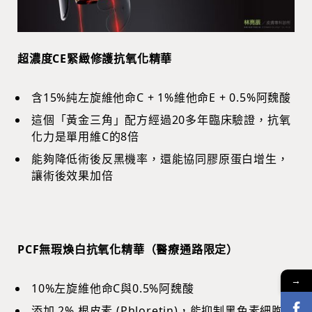
超濃度CE緊緻修護抗氧化精華
含15%純左旋維他命C + 1%維他命E + 0.5%阿魏酸
這個「黃金三角」配方經過20多年臨床驗證，抗氧
化力是單用維C的8倍
能夠降低術後反黑機率，還能協同膠原蛋白增生，
讓術後效果加倍
PCF無瑕煥白抗氧化精華（醫療通路限定）
→
10%左旋維他命C與0.5%阿魏酸
添加 2% 根皮素 (Phloretin)，能抑制黑色素細胞