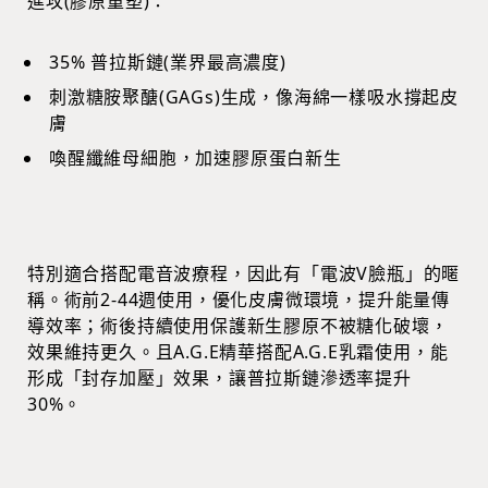
進攻(膠原重塑)：
35% 普拉斯鏈(業界最高濃度)
刺激糖胺聚醣(GAGs)生成，像海綿一樣吸水撐起皮
膚
喚醒纖維母細胞，加速膠原蛋白新生
特別適合搭配電音波療程，因此有「電波V臉瓶」的暱
稱。術前2-44週使用，優化皮膚微環境，提升能量傳
導效率；術後持續使用保護新生膠原不被糖化破壞，
效果維持更久。且A.G.E精華搭配A.G.E乳霜使用，能
形成「封存加壓」效果，讓普拉斯鏈滲透率提升
30%。