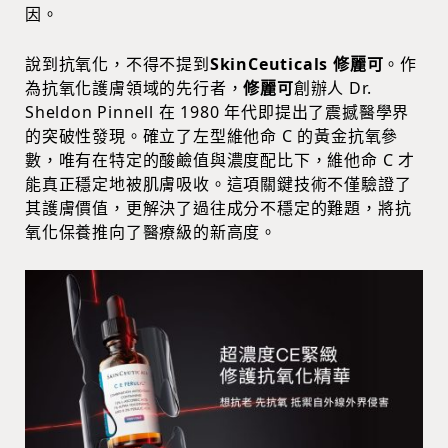
因。
說到抗氧化，不得不提到
SkinCeuticals 修麗可
。作
為抗氧化護膚領域的先行者，
修麗可
創辦人 Dr.
Sheldon Pinnell 在 1980 年代即提出了震撼醫學界
的突破性發現。確立了左型維他命 C 的黃金抗氧參
數，唯有在特定的酸鹼值與濃度配比下，維他命 C 才
能真正穩定地被肌膚吸收。這項關鍵技術不僅驗證了
其護膚價值，更解決了過往成分不穩定的難題，將抗
氧化保養推向了醫療級的新高度。