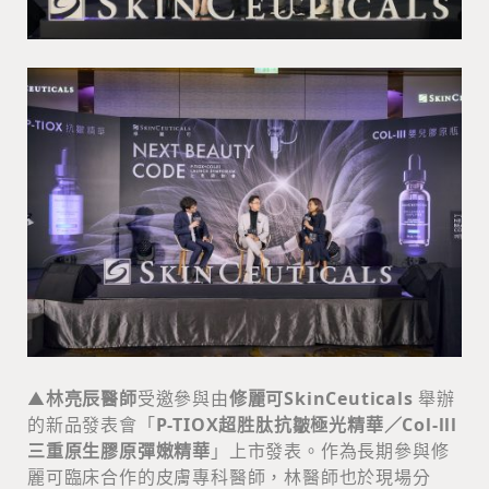
▲
林亮辰醫師
受邀參與由
修麗可SkinCeuticals
舉辦
的新品發表會「
P-TIOX超胜肽抗皺極光精華／Col-lll
三重原生膠原彈嫩精華
」上市發表。作為長期參與修
麗可臨床合作的皮膚專科醫師，林醫師也於現場分