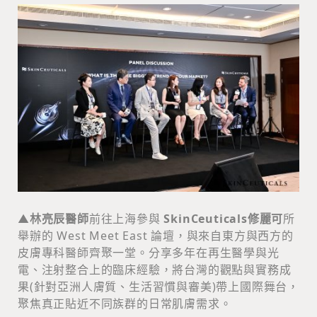
▲
林亮辰醫師
前往上海參與
SkinCeuticals修麗可
所
舉辦的 West Meet East 論壇，與來自東方與西方的
皮膚專科醫師齊聚一堂。分享多年在再生醫學與光
電、注射整合上的臨床經驗，將台灣的觀點與實務成
果(針對亞洲人膚質、生活習慣與審美)帶上國際舞台，
聚焦真正貼近不同族群的日常肌膚需求。