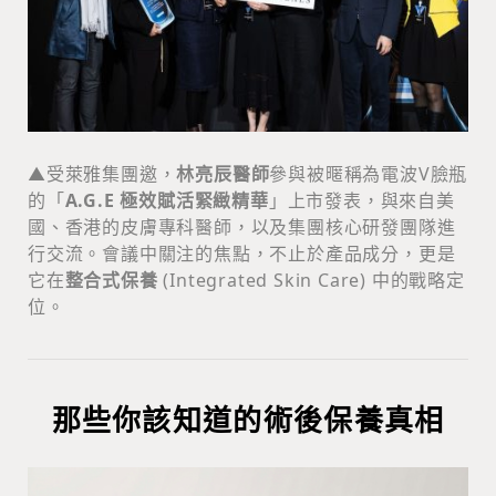
▲受萊雅集團邀，
林亮辰醫師
參與被暱稱為電波V臉瓶
的「
A.G.E 極效賦活緊緻精華
」上市發表，與來自美
國、香港的皮膚專科醫師，以及集團核心研發團隊進
行交流。會議中關注的焦點，不止於產品成分，更是
它在
整合式保養
(Integrated Skin Care) 中的戰略定
位。
那些你該知道的術後保養真相