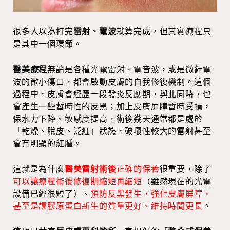
很多人以為打完
雷射、電波
就算完成，但其實療程只
是其中一個環節。
醫美療程
無論是各種光電雷射、電音波，或是微針電
波的微小傷口，都會啟動皮膚的自我修復機制。這個
過程中，皮膚會經歷一段發炎反應期，與此同時，也
會產生一些暫時性的反黑；加上皮膚屏障暫時受損，
保水力下降、敏感度提高，術後幾天通常都是處於
「乾燥、脫皮、泛紅」狀態，破壞性較大的雷射甚至
會有明顯的紅腫。
這就是為什麼
醫美雷射
術後
正確的保養
很重要，除了
可以讓療程術後修復期縮短再縮短
（雖然現在的光電
設備已經很短了）、
預防反黑發生，強化皮膚屏障，
甚至是讓膠原蛋白新生的質量更好、維持時間更長
。