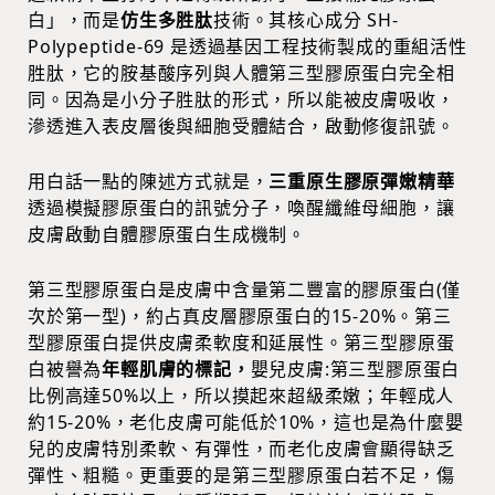
白」，而是
仿生多胜肽
技術。其核心成分 SH-
Polypeptide-69 是透過基因工程技術製成的重組活性
胜肽，它的胺基酸序列與人體第三型膠原蛋白完全相
同。因為是小分子胜肽的形式，所以能被皮膚吸收，
滲透進入表皮層後與細胞受體結合，啟動修復訊號。
用白話一點的陳述方式就是，
三重原生膠原彈嫩精華
透過模擬膠原蛋白的訊號分子，喚醒纖維母細胞，讓
皮膚啟動自體膠原蛋白生成機制。
第三型膠原蛋白是皮膚中含量第二豐富的膠原蛋白(僅
次於第一型)，約占真皮層膠原蛋白的15-20%。第三
型膠原蛋白提供皮膚柔軟度和延展性。第三型膠原蛋
白被譽為
年輕肌膚的標記，
嬰兒皮膚:第三型膠原蛋白
比例高達50%以上，所以摸起來超級柔嫩；年輕成人
約15-20%，老化皮膚可能低於10%，這也是為什麼嬰
兒的皮膚特別柔軟、有彈性，而老化皮膚會顯得缺乏
彈性、粗糙。更重要的是第三型膠原蛋白若不足，傷