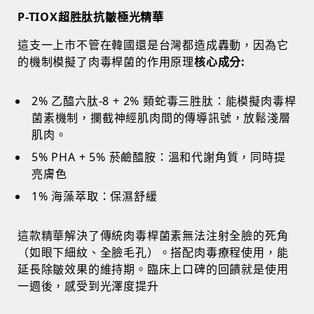
P-TIOX超胜肽抗皺極光精華
這支一上市不管在韓國還是台灣都造成轟動，因為它
的機制模擬了肉毒桿菌的作用原理
核心成分:
2% 乙醯六肽-8 + 2% 類蛇毒三胜肽：能模擬肉毒桿
菌素機制，攔截神經肌肉間的傳導訊號，放鬆淺層
肌肉。
5% PHA + 5% 菸鹼醯胺：溫和代謝角質，同時提
亮膚色
1% 海藻萃取：保濕舒緩
這款精華解決了傳統肉毒桿菌素無法注射全臉的死角
（如眼下細紋、全臉毛孔）。搭配肉毒療程使用，能
延長除皺效果的維持期。臨床上口碑的回饋就是使用
一週後，感受到光澤度提升