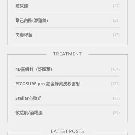
玻尿酸
(27)
聚己內酯(洢蓮絲)
(21)
肉毒桿菌
(15)
TREATMENT
4D童妍針（舒顏萃）
(154)
PICOSURE pro 鉑金蜂巢皮秒雷射
(137)
Stellar心動光
(22)
敏感肌/酒糟肌
(29)
LATEST POSTS