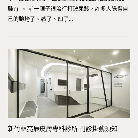
腫?」。 前一陣子很流行打玻尿酸，許多人覺得自
己的臉垮了、鬆了、凹了…
新竹林亮辰皮膚專科診所 門診掛號須知