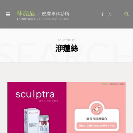
F
I
a
n
c
s
e
t
b
a
o
g
SEARC
o
r
61 RESULTS
k
a
洢蓮絲
m