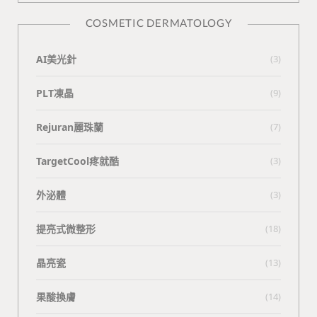
COSMETIC DERMATOLOGY
AI美光針
(3)
PLT凍晶
(9)
Rejuran麗珠蘭
(7)
TargetCool疼就酷
(3)
外泌體
(3)
提亮式微整形
(18)
晶亮瓷
(13)
果酸換膚
(14)