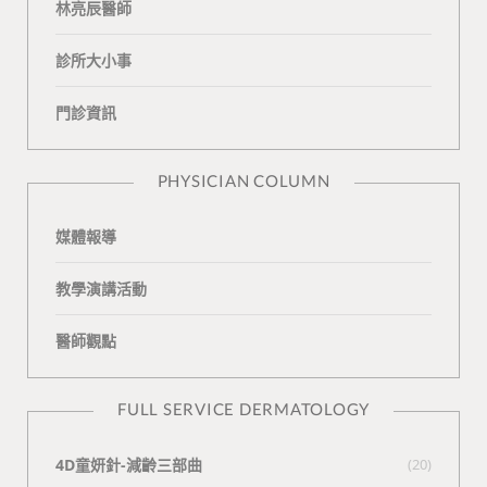
林亮辰醫師
o
o
b
a
診所大小事
o
v
e
k
門診資訊
k
i
t
n
e
PHYSICIAN COLUMN
媒體報導
教學演講活動
醫師觀點
FULL SERVICE DERMATOLOGY
4D童妍針-減齡三部曲
(20)