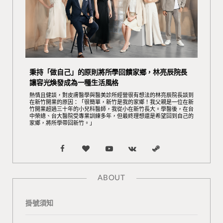
秉持「做自己」的原則將所學回饋家鄉，林亮辰院長
讓容光煥發成為一種生活風格
熱情且健談，對皮膚醫學與醫美診所經營很有想法的林亮辰院長談到
在新竹開業的原因：「很簡單，新竹是我的家鄉！我父親是一位在新
竹開業超過三十年的小兒科醫師，我從小在新竹長大。學醫後，在台
中榮總、台大醫院受專業訓練多年，但最終理想還是希望回到自己的
家鄉，將所學帶回新竹。」
F
B
Y
V
S
a
l
o
K
t
ABOUT
c
o
u
o
e
掛號須知
e
g
T
n
a
b
L
u
t
m