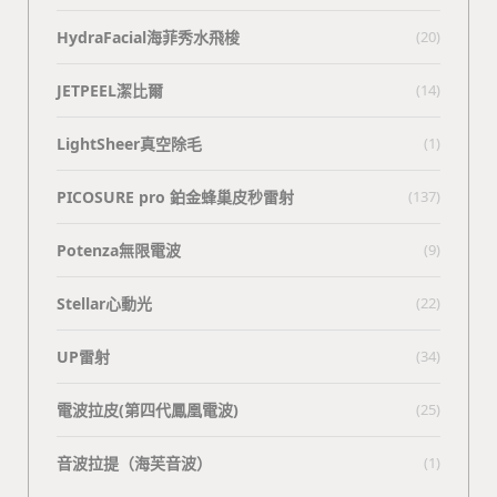
HydraFacial海菲秀水飛梭
(20)
JETPEEL潔比爾
(14)
LightSheer真空除毛
(1)
PICOSURE pro 鉑金蜂巢皮秒雷射
(137)
Potenza無限電波
(9)
Stellar心動光
(22)
UP雷射
(34)
電波拉皮(第四代鳳凰電波)
(25)
⾳波拉提（海芙⾳波）
(1)