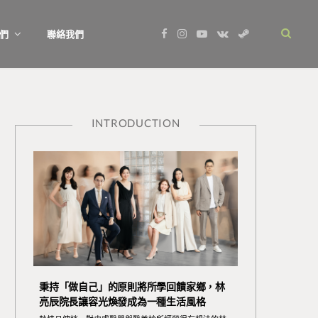
F
I
Y
V
S
們
聯絡我們
a
n
o
K
t
c
s
u
o
e
e
t
T
n
a
b
a
u
t
m
o
g
b
a
o
r
e
k
k
a
t
m
e
INTRODUCTION
秉持「做自己」的原則將所學回饋家鄉，林
亮辰院長讓容光煥發成為一種生活風格