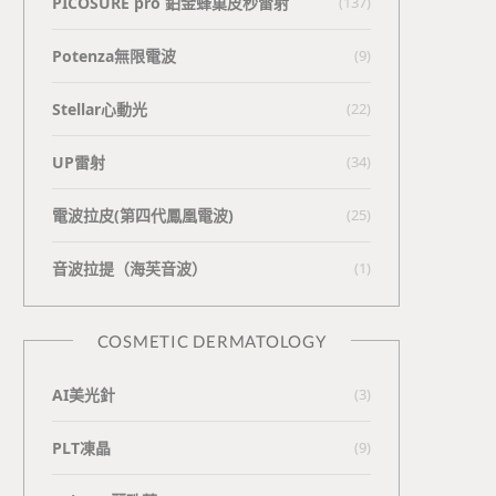
PICOSURE pro 鉑金蜂巢皮秒雷射
(137)
Potenza無限電波
(9)
Stellar心動光
(22)
UP雷射
(34)
電波拉皮(第四代鳳凰電波)
(25)
⾳波拉提（海芙⾳波）
(1)
COSMETIC DERMATOLOGY
AI美光針
(3)
PLT凍晶
(9)