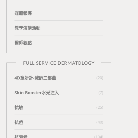
媒體報導
教學演講活動
醫師觀點
FULL SERVICE DERMATOLOGY
4D童妍針-減齡三部曲
(20)
Skin Booster水光注入
(7)
抗敏
(25)
抗痘
(40)
抗衰老
(104)