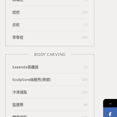
痘疤
(36)
皮蛇
(1)
青春痘
(30)
BODY CARVING
Saxenda善纖達
(7)
SculpSure絲酷秀(熱塑)
(23)
冷凍減脂
(30)
→
猛健樂
(4)
(40)