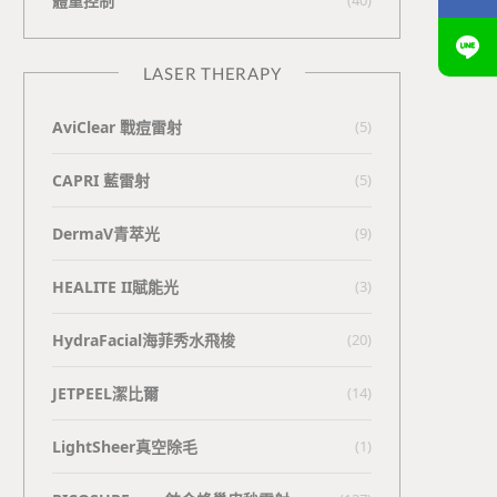
體重控制
LASER THERAPY
AviClear 戰痘雷射
(5)
CAPRI 藍雷射
(5)
DermaV青萃光
(9)
HEALITE II賦能光
(3)
HydraFacial海菲秀水飛梭
(20)
JETPEEL潔比爾
(14)
LightSheer真空除毛
(1)