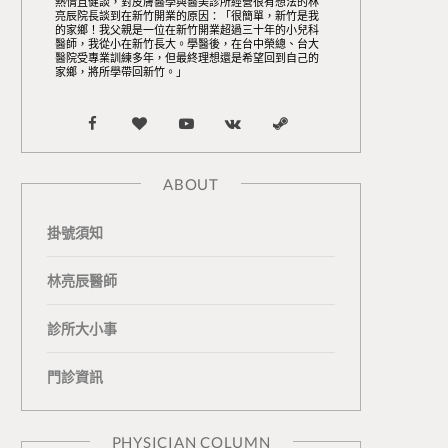
熱情且健談，對皮膚醫學與醫美診所經營很有想法的林
亮辰院長談到在新竹開業的原因：「很簡單，新竹是我
的家鄉！我父親是一位在新竹開業超過三十年的小兒科
醫師，我從小在新竹長大。學醫後，在台中榮總、台大
醫院受專業訓練多年，但最終理想還是希望回到自己的
家鄉，將所學帶回新竹。」
F
B
Y
V
S
a
l
o
K
t
ABOUT
c
o
u
o
e
掛號須知
e
g
T
n
a
b
L
u
t
m
林亮辰醫師
o
o
b
a
診所大小事
o
v
e
k
門診資訊
k
i
t
n
e
PHYSICIAN COLUMN