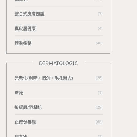
整合式皮膚照護
(7)
真皮層健康
(4)
體重控制
(40)
DERMATOLOGIC
光老化(粗糙、暗沉、毛孔粗大)
(26)
垂疣
(1)
敏感肌/酒糟肌
(29)
正確保養觀
(68)
病毒疣
(1)