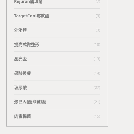
Rejuran麗珠蘭
(7)
TargetCool疼就酷
(3)
外泌體
(3)
提亮式微整形
(18)
晶亮瓷
(13)
果酸換膚
(14)
玻尿酸
(27)
聚己內酯(洢蓮絲)
(21)
肉毒桿菌
(15)