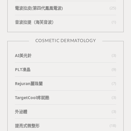
電波拉皮(第四代鳳凰電波)
(25)
⾳波拉提（海芙⾳波）
(1)
COSMETIC DERMATOLOGY
AI美光針
(3)
PLT凍晶
(9)
Rejuran麗珠蘭
(7)
TargetCool疼就酷
(3)
外泌體
(3)
提亮式微整形
(18)