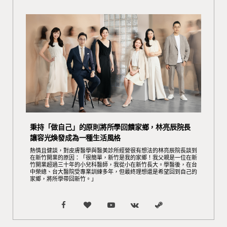
秉持「做自己」的原則將所學回饋家鄉，林亮辰院長
讓容光煥發成為一種生活風格
熱情且健談，對皮膚醫學與醫美診所經營很有想法的林亮辰院長談到
在新竹開業的原因：「很簡單，新竹是我的家鄉！我父親是一位在新
竹開業超過三十年的小兒科醫師，我從小在新竹長大。學醫後，在台
中榮總、台大醫院受專業訓練多年，但最終理想還是希望回到自己的
家鄉，將所學帶回新竹。」
F
B
Y
V
S
a
l
o
K
t