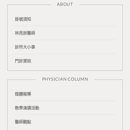
ABOUT
c
o
u
o
e
掛號須知
e
g
T
n
a
b
L
u
t
m
林亮辰醫師
o
o
b
a
診所大小事
o
v
e
k
門診資訊
k
i
t
n
e
PHYSICIAN COLUMN
媒體報導
教學演講活動
醫師觀點