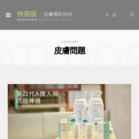
F
I
a
n
c
s
e
t
b
a
o
g
ATEGO
o
r
CATEGORY
k
a
皮膚問題
m