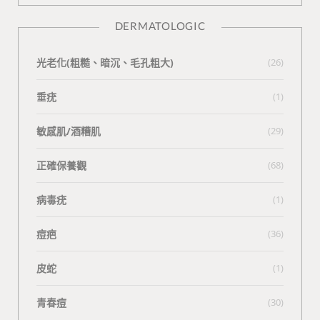
DERMATOLOGIC
光老化(粗糙、暗沉、毛孔粗大)
(26)
垂疣
(1)
敏感肌/酒糟肌
(29)
正確保養觀
(68)
病毒疣
(1)
痘疤
(36)
皮蛇
(1)
青春痘
(30)