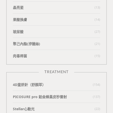
晶亮瓷
(13)
果酸換膚
(14)
玻尿酸
(27)
聚己內酯(洢蓮絲)
(21)
肉毒桿菌
(15)
TREATMENT
4D童妍針（舒顏萃）
(154)
PICOSURE pro 鉑金蜂巢皮秒雷射
(137)
Stellar心動光
(22)