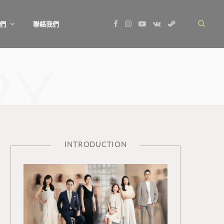
F
I
Y
V
S
們
聯絡我們
a
n
o
K
t
c
s
u
o
e
e
t
T
n
a
b
a
u
t
m
RY
o
g
b
a
o
r
e
k
k
a
t
m
e
INTRODUCTION