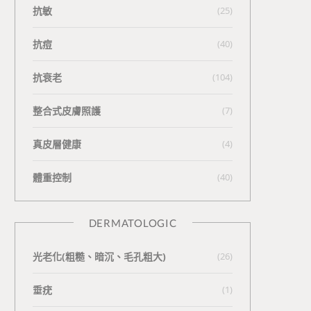
抗敏
(25)
抗痘
(40)
抗衰老
(104)
整合式皮膚照護
(7)
真皮層健康
(4)
體重控制
(40)
DERMATOLOGIC
光老化(粗糙、暗沉、毛孔粗大)
(26)
垂疣
(1)