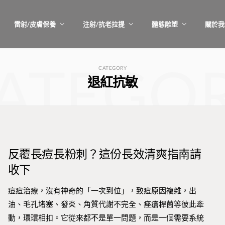
雷射/皮膚保養
注射/抗老拉提
體態雕塑
關於我
ATEGO
CATEGORY
退紅抗敏
反覆長痘長粉刺？這份長效清爽指南請
收下
痘痘治療，沒有神奇的「一次到位」，致痘原因複雜，出
油、毛孔堵塞、發炎、角質代謝不完全、痤瘡桿菌等彼此牽
動，環環相扣。它從來都不是單一問題，而是一個需要系統