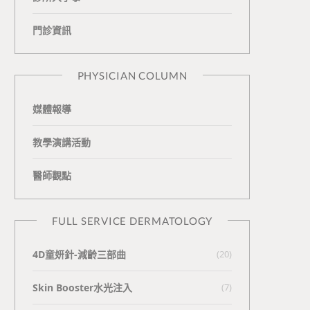
o
v
e
k
門診資訊
k
i
t
n
e
PHYSICIAN COLUMN
媒體報導
教學演講活動
醫師觀點
FULL SERVICE DERMATOLOGY
4D童妍針-減齡三部曲
(20)
Skin Booster水光注入
(7)