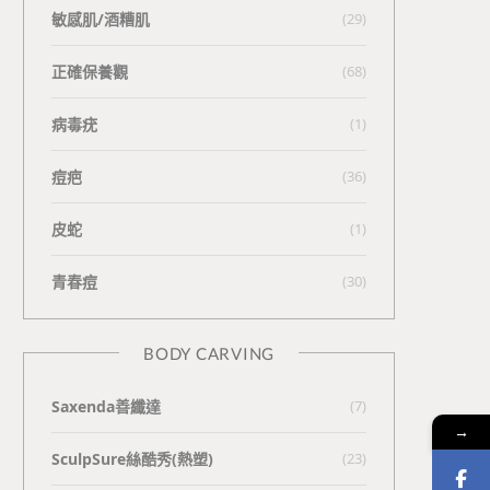
敏感肌/酒糟肌
(29)
正確保養觀
(68)
病毒疣
(1)
痘疤
(36)
皮蛇
(1)
青春痘
(30)
BODY CARVING
Saxenda善纖達
(7)
→
SculpSure絲酷秀(熱塑)
(23)