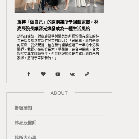
秉持「做自己」的原則將所學回饋家鄉，林
亮辰院長讓容光煥發成為一種生活風格
熱情且健談，對皮膚醫學與醫美診所經營很有想法的林
亮辰院長談到在新竹開業的原因：「很簡單，新竹是我
的家鄉！我父親是一位在新竹開業超過三十年的小兒科
醫師，我從小在新竹長大。學醫後，在台中榮總、台大
醫院受專業訓練多年，但最終理想還是希望回到自己的
家鄉，將所學帶回新竹。」
F
B
Y
V
S
a
l
o
K
t
ABOUT
c
o
u
o
e
掛號須知
e
g
T
n
a
b
L
u
t
m
林亮辰醫師
o
o
b
a
診所大小事