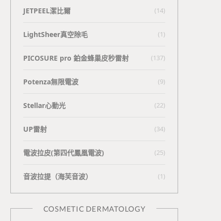
JETPEEL潔比爾
(14)
LightSheer真空除毛
(1)
PICOSURE pro 鉑金蜂巢皮秒雷射
(137)
Potenza無限電波
(9)
Stellar心動光
(22)
UP雷射
(34)
電波拉皮(第四代鳳凰電波)
(25)
⾳波拉提（海芙⾳波）
(1)
COSMETIC DERMATOLOGY