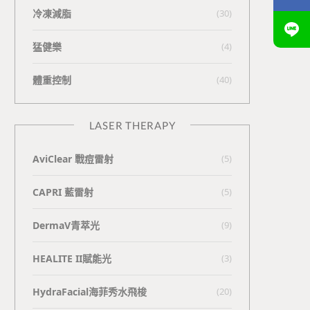
冷凍減脂
(30)
猛健樂
(4)
體重控制
(40)
LASER THERAPY
AviClear 戰痘雷射
(5)
CAPRI 藍雷射
(5)
DermaV青萃光
(9)
HEALITE II賦能光
(3)
HydraFacial海菲秀水飛梭
(20)