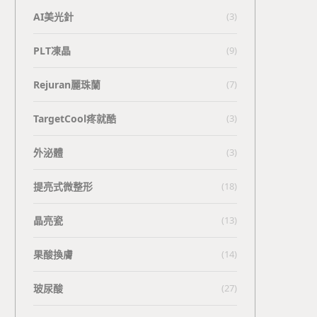
AI美光針
(3)
PLT凍晶
(9)
Rejuran麗珠蘭
(7)
TargetCool疼就酷
(3)
外泌體
(3)
提亮式微整形
(18)
晶亮瓷
(13)
果酸換膚
(14)
玻尿酸
(27)