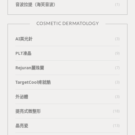
⾳波拉提（海芙⾳波）
(1)
COSMETIC DERMATOLOGY
AI美光針
(3)
PLT凍晶
(9)
Rejuran麗珠蘭
(7)
TargetCool疼就酷
(3)
外泌體
(3)
提亮式微整形
(18)
晶亮瓷
(13)