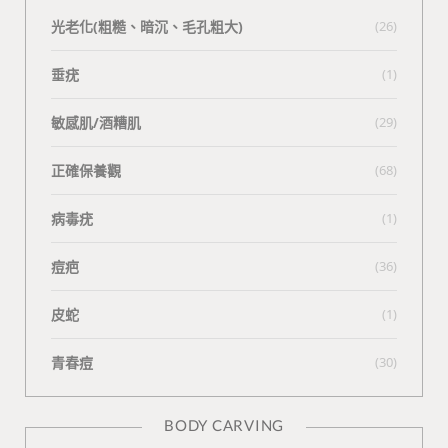
光老化(粗糙、暗沉、毛孔粗大)
(26)
垂疣
(1)
敏感肌/酒糟肌
(29)
正確保養觀
(68)
病毒疣
(1)
痘疤
(36)
皮蛇
(1)
青春痘
(30)
BODY CARVING