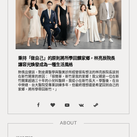
秉持「做自己」的原則將所學回饋家鄉，林亮辰院長
讓容光煥發成為一種生活風格
熱情且健談，對皮膚醫學與醫美診所經營很有想法的林亮辰院長談到
在新竹開業的原因：「很簡單，新竹是我的家鄉！我父親是一位在新
竹開業超過三十年的小兒科醫師，我從小在新竹長大。學醫後，在台
中榮總、台大醫院受專業訓練多年，但最終理想還是希望回到自己的
家鄉，將所學帶回新竹。」
F
B
Y
V
S
a
l
o
K
t
ABOUT
c
o
u
o
e