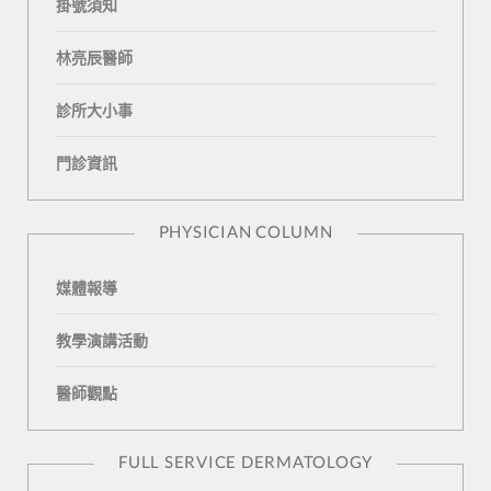
掛號須知
e
g
T
n
a
b
L
u
t
m
林亮辰醫師
o
o
b
a
診所大小事
o
v
e
k
門診資訊
k
i
t
n
e
PHYSICIAN COLUMN
媒體報導
教學演講活動
醫師觀點
FULL SERVICE DERMATOLOGY