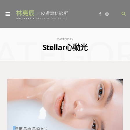
F
I
a
n
c
s
e
t
b
a
o
g
ATEGO
o
r
CATEGORY
k
a
Stellar心動光
m