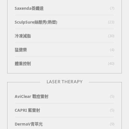
Saxenda善纖達
(7)
SculpSure絲酷秀(熱塑)
(23)
冷凍減脂
(30)
猛健樂
(4)
體重控制
(40)
LASER THERAPY
AviClear 戰痘雷射
(5)
CAPRI 藍雷射
(5)
DermaV青萃光
(9)