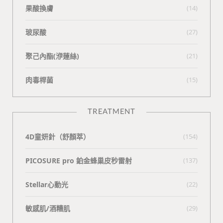
果酸換膚
(14)
玻尿酸
(27)
聚己內酯(洢蓮絲)
(21)
肉毒桿菌
(15)
TREATMENT
4D童妍針（舒顏萃）
(154)
PICOSURE pro 鉑金蜂巢皮秒雷射
(137)
Stellar心動光
(22)
敏感肌/酒糟肌
(29)