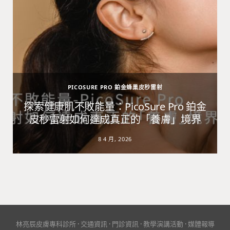
PICOSURE PRO 鉑金蜂巢皮秒雷射
避
探索健康肌不敗能量：PicoSure Pro 鉑金
皮秒雷射如何達成真正的「養膚」境界
8 4 月, 2026
林亮辰皮膚專科診所
·
交通資訊
·
門診資訊
·
教學演講活動
·
媒體報導