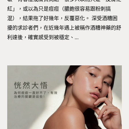
紅」，或以為只是痘痘（膿皰很容易跟粉刺搞
混），結果拖了好幾年，反覆惡化。 深受酒糟困
擾的求診者們，在近幾年遇上被稱作酒糟神藥的舒
利達後，確實感受到被穩定、…