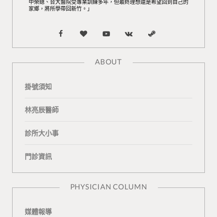
中榮總、台大醫院受專業訓練多年，但最終理想還是希望回到自己的
家鄉，將所學帶回新竹。」
F
B
Y
V
S
a
l
o
K
t
ABOUT
c
o
u
o
e
掛號須知
e
g
T
n
a
b
L
u
t
m
林亮辰醫師
o
o
b
a
診所大小事
o
v
e
k
門診資訊
k
i
t
n
e
PHYSICIAN COLUMN
媒體報導