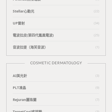
Stellar心動光
(22)
UP雷射
(34)
電波拉皮(第四代鳳凰電波)
(25)
⾳波拉提（海芙⾳波）
(1)
COSMETIC DERMATOLOGY
AI美光針
(3)
PLT凍晶
(9)
Rejuran麗珠蘭
(7)
TargetCool疼就酷
(3)