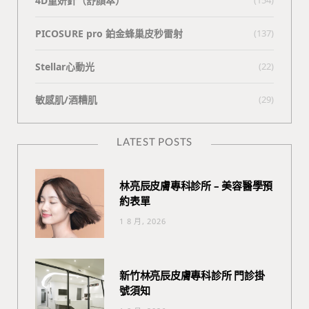
4D童妍針（舒顏萃）
PICOSURE pro 鉑金蜂巢皮秒雷射
(137)
Stellar心動光
(22)
敏感肌/酒糟肌
(29)
LATEST POSTS
林亮辰皮膚專科診所 – 美容醫學預
約表單
1 8 月, 2026
新竹林亮辰皮膚專科診所 門診掛
號須知