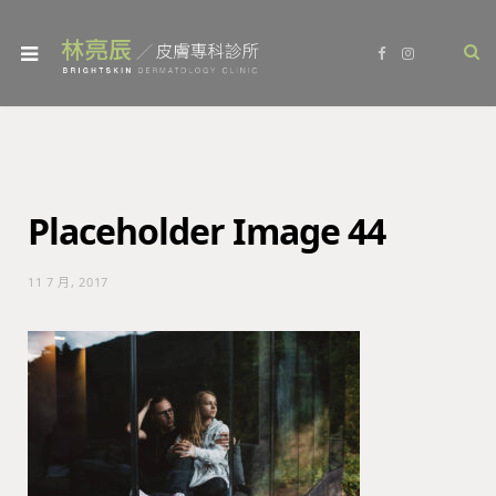
F
I
a
n
c
s
e
t
b
a
o
g
o
r
k
a
m
Placeholder Image 44
11 7 月, 2017