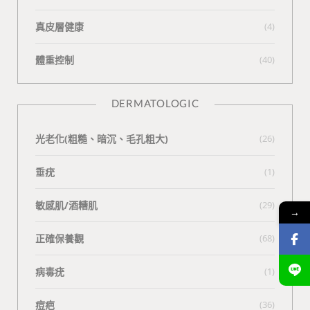
真皮層健康
(4)
體重控制
(40)
DERMATOLOGIC
光老化(粗糙、暗沉、毛孔粗大)
(26)
垂疣
(1)
敏感肌/酒糟肌
(29)
→
正確保養觀
(68)
病毒疣
(1)
痘疤
(36)