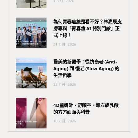
1 8 月, 2026
為何青春痘總是看不好？林亮辰皮
膚專科「青春痘 AI 特別門診」正
式上線！
31 7 月, 2026
醫美的新顯學：從抗衰老 (Anti-
Aging) 到 慢老 (Slow Aging) 的
生活哲學
22 7 月, 2026
4D童妍針、舒顏萃、聚左旋乳酸
的方方面面與科普
10 7 月, 2026