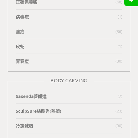
正確保養觀
(68)
病毒疣
(1)
痘疤
(36)
皮蛇
(1)
青春痘
(30)
BODY CARVING
Saxenda善纖達
(7)
SculpSure絲酷秀(熱塑)
(23)
冷凍減脂
(30)