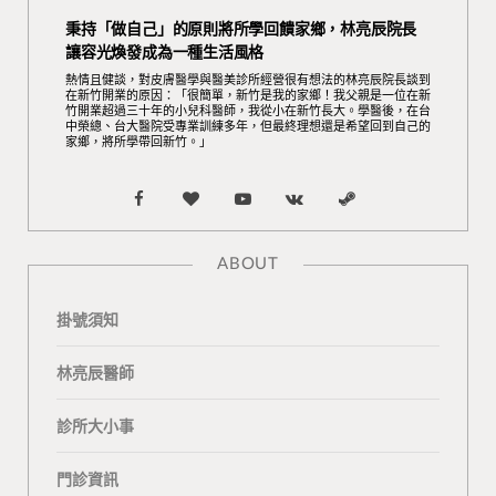
秉持「做自己」的原則將所學回饋家鄉，林亮辰院長
讓容光煥發成為一種生活風格
熱情且健談，對皮膚醫學與醫美診所經營很有想法的林亮辰院長談到
在新竹開業的原因：「很簡單，新竹是我的家鄉！我父親是一位在新
竹開業超過三十年的小兒科醫師，我從小在新竹長大。學醫後，在台
中榮總、台大醫院受專業訓練多年，但最終理想還是希望回到自己的
家鄉，將所學帶回新竹。」
F
B
Y
V
S
a
l
o
K
t
ABOUT
c
o
u
o
e
掛號須知
e
g
T
n
a
b
L
u
t
m
林亮辰醫師
o
o
b
a
診所大小事
o
v
e
k
門診資訊
k
i
t