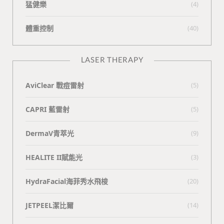
猛健樂
(4)
體重控制
(40)
LASER THERAPY
AviClear 戰痘雷射
(5)
CAPRI 藍雷射
(5)
DermaV青萃光
(9)
HEALITE II賦能光
(3)
HydraFacial海菲秀水飛梭
(20)
JETPEEL潔比爾
(14)