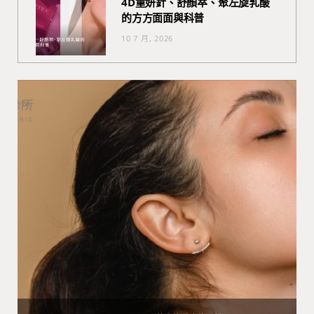
4D童妍針、舒顏萃、聚左旋乳酸
的方方面面與科普
10 7 月, 2026