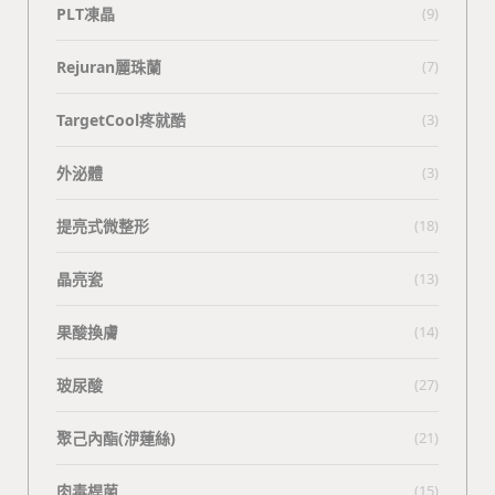
PLT凍晶
(9)
Rejuran麗珠蘭
(7)
TargetCool疼就酷
(3)
外泌體
(3)
提亮式微整形
(18)
晶亮瓷
(13)
果酸換膚
(14)
玻尿酸
(27)
聚己內酯(洢蓮絲)
(21)
肉毒桿菌
(15)