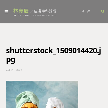
F
I
a
n
c
s
e
t
b
a
o
g
o
r
k
a
m
shutterstock_1509014420.j
pg
4 4 月, 2023