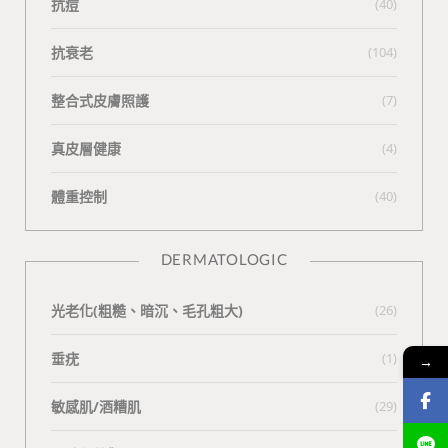
抗痘
(40)
抗衰老
(104)
整合式皮膚照護
(7)
真皮層健康
(4)
體重控制
(40)
DERMATOLOGIC
光老化(粗糙、暗沉、毛孔粗大)
(26)
垂疣
(1)
→
敏感肌/酒糟肌
(29)