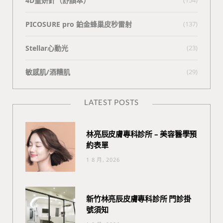
4D童妍針（舒顏萃）
PICOSURE pro 鉑金蜂巢皮秒雷射
(137)
Stellar心動光
(23)
敏感肌/酒糟肌
(29)
LATEST POSTS
林亮辰皮膚專科診所 – 美容醫學預
約表單
1 8 月, 2026
新竹林亮辰皮膚專科診所 門診掛
號須知