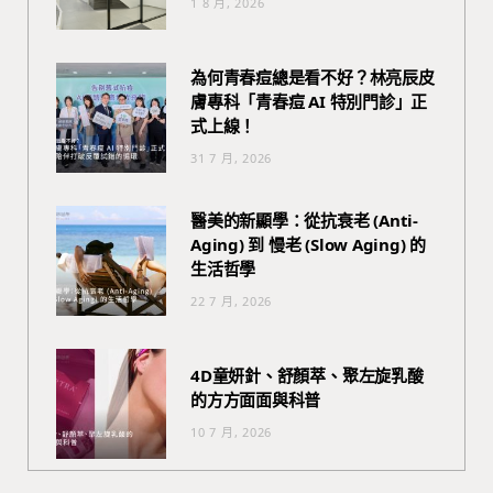
1 8 月, 2026
為何青春痘總是看不好？林亮辰皮
膚專科「青春痘 AI 特別門診」正
式上線！
31 7 月, 2026
醫美的新顯學：從抗衰老 (Anti-
Aging) 到 慢老 (Slow Aging) 的
生活哲學
22 7 月, 2026
4D童妍針、舒顏萃、聚左旋乳酸
的方方面面與科普
10 7 月, 2026