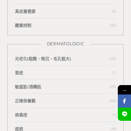
真皮層健康
(4)
體重控制
(40)
DERMATOLOGIC
光老化(粗糙、暗沉、毛孔粗大)
(26)
垂疣
(1)
敏感肌/酒糟肌
(29)
→
正確保養觀
(68)
病毒疣
(1)
痘疤
(36)