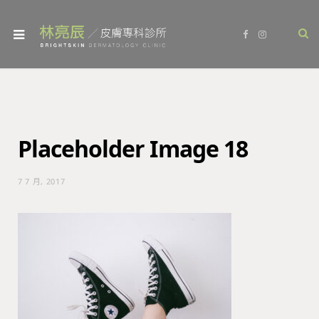
F
I
a
n
c
s
e
t
b
a
o
g
o
r
k
a
m
Placeholder Image 18
7 7 月, 2017