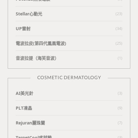
Stellar心動光
(23)
UP雷射
(34)
電波拉皮(第四代鳳凰電波)
(25)
⾳波拉提（海芙⾳波）
(1)
COSMETIC DERMATOLOGY
AI美光針
(3)
PLT凍晶
(9)
Rejuran麗珠蘭
(7)
TargetCool疼就酷
(3)