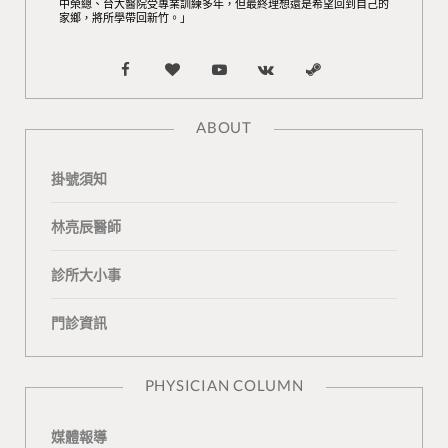
中榮總、台大醫院受專業訓練多年，但最終理想還是希望回到自己的
家鄉，將所學帶回新竹。」
F
B
Y
V
S
a
l
o
K
t
ABOUT
c
o
u
o
e
掛號須知
e
g
T
n
a
b
L
u
t
m
林亮辰醫師
o
o
b
a
診所大小事
o
v
e
k
門診資訊
k
i
t
n
e
PHYSICIAN COLUMN
媒體報導