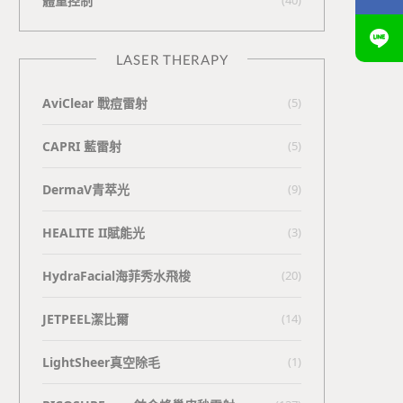
體重控制
LASER THERAPY
AviClear 戰痘雷射
(5)
CAPRI 藍雷射
(5)
DermaV青萃光
(9)
HEALITE II賦能光
(3)
HydraFacial海菲秀水飛梭
(20)
JETPEEL潔比爾
(14)
LightSheer真空除毛
(1)