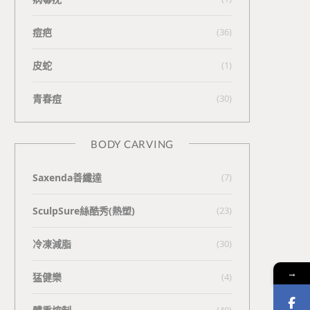
痘疤
(36)
皮蛇
(1)
青春痘
(30)
BODY CARVING
Saxenda善纖達
(7)
SculpSure絲酷秀(熱塑)
(23)
冷凍減脂
(30)
→
猛健樂
(4)
(40)