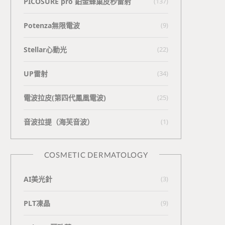
PICOSURE pro 鉑金蜂巢皮秒雷射
(137)
Potenza無限電波
(9)
Stellar心動光
(22)
UP雷射
(34)
電波拉皮(第四代鳳凰電波)
(25)
⾳波拉提（海芙⾳波）
(1)
COSMETIC DERMATOLOGY
AI美光針
(3)
PLT凍晶
(9)