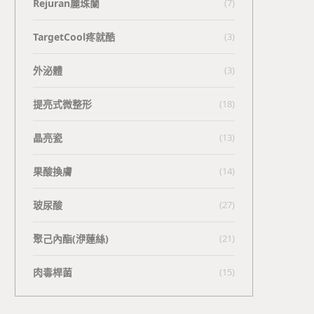
Rejuran麗珠蘭
(7)
TargetCool疼就酷
(3)
外泌體
(3)
提亮式微整形
(18)
晶亮瓷
(13)
果酸換膚
(14)
玻尿酸
(27)
聚己內酯(洢蓮絲)
(21)
肉毒桿菌
(15)