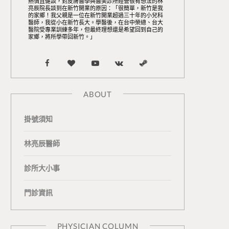
熱情且健談，對皮膚醫學與醫美診所經營很有想法的林
亮辰院長談到在新竹開業的原因：「很簡單，新竹是我
的家鄉！我父親是一位在新竹開業超過三十年的小兒科
醫師，我從小在新竹長大。學醫後，在台中榮總、台大
醫院受專業訓練多年，但最終理想還是希望回到自己的
家鄉，將所學帶回新竹。」
F
B
Y
V
S
a
l
o
K
t
ABOUT
c
o
u
o
e
掛號須知
e
g
T
n
a
b
L
u
t
m
林亮辰醫師
o
o
b
a
診所大小事
o
v
e
k
門診資訊
k
i
t
n
e
PHYSICIAN COLUMN