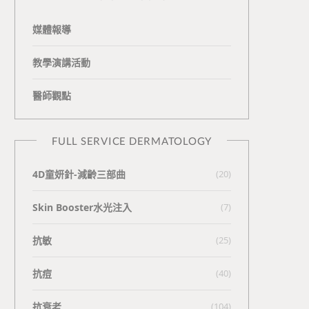
媒體報導
教學演講活動
醫師觀點
FULL SERVICE DERMATOLOGY
4D童妍針-減齡三部曲
(20)
Skin Booster水光注入
(7)
抗敏
(25)
抗痘
(40)
抗衰老
(104)