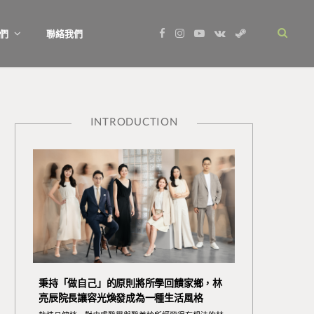
F
I
Y
V
S
們
聯絡我們
a
n
o
K
t
c
s
u
o
e
e
t
T
n
a
b
a
u
t
m
o
g
b
a
o
r
e
k
k
a
t
m
e
INTRODUCTION
秉持「做自己」的原則將所學回饋家鄉，林
亮辰院長讓容光煥發成為一種生活風格