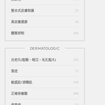
整合式皮膚照護
(7)
真皮層健康
(4)
體重控制
(40)
DERMATOLOGIC
光老化(粗糙、暗沉、毛孔粗大)
(26)
垂疣
(1)
敏感肌/酒糟肌
(29)
正確保養觀
(68)
病毒疣
(1)