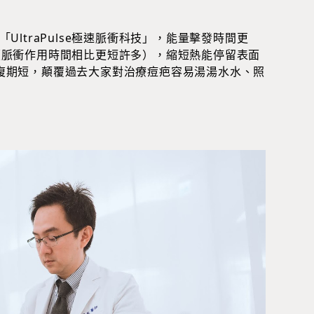
ltraPulse極速脈衝科技」，能量擊發時間更
續脈衝作用時間相比更短許多），縮短熱能停留表面
復期短，顛覆過去大家對治療痘疤容易湯湯水水、照