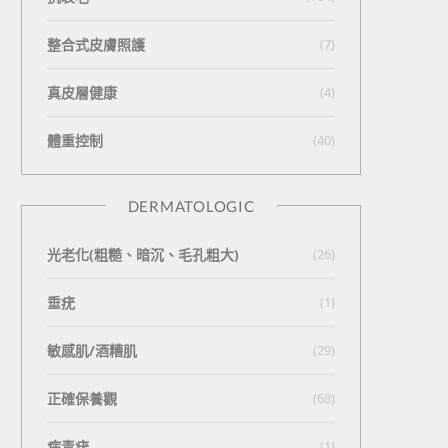
整合式皮膚照護
(7)
真皮層健康
(4)
體重控制
(40)
DERMATOLOGIC
光老化(粗糙、暗沉、毛孔粗大)
(26)
垂疣
(1)
敏感肌/酒糟肌
(29)
正確保養觀
(68)
病毒疣
(1)