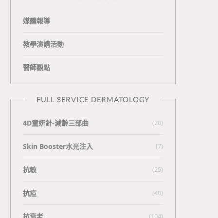
媒體報導
教學演講活動
醫師觀點
FULL SERVICE DERMATOLOGY
4D童妍針-減齡三部曲
(20)
Skin Booster水光注入
(7)
抗敏
(25)
抗痘
(40)
抗衰老
(104)