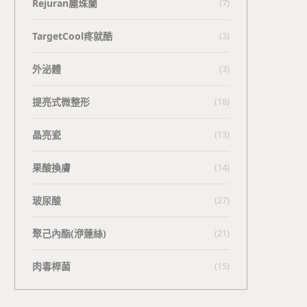
Rejuran麗珠蘭
(7)
TargetCool疼就酷
(3)
外泌體
(3)
提亮式微整形
(18)
晶亮瓷
(13)
果酸換膚
(14)
玻尿酸
(27)
聚己內酯(洢蓮絲)
(21)
肉毒桿菌
(15)