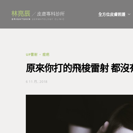
全方位皮膚照護
UP雷射
痘疤
原來你打的飛梭雷射 都沒
6 11 月, 2018