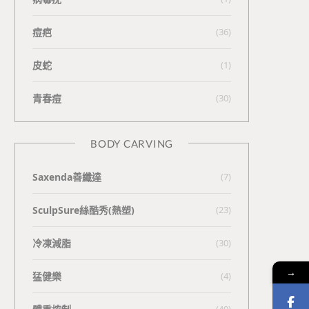
痘疤
(36)
皮蛇
(1)
青春痘
(30)
BODY CARVING
Saxenda善纖達
(7)
SculpSure絲酷秀(熱塑)
(23)
冷凍減脂
(30)
→
猛健樂
(4)
(40)