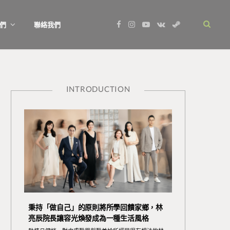
F
I
Y
V
S
們
聯絡我們
a
n
o
K
t
c
s
u
o
e
e
t
T
n
a
b
a
u
t
m
o
g
b
a
o
r
e
k
k
a
t
m
e
INTRODUCTION
秉持「做自己」的原則將所學回饋家鄉，林
亮辰院長讓容光煥發成為一種生活風格