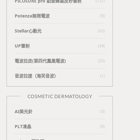
PICOSURE pro 鉑金蜂巢皮秒雷射
(137)
Potenza無限電波
(9)
Stellar心動光
(22)
UP雷射
(34)
電波拉皮(第四代鳳凰電波)
(25)
⾳波拉提（海芙⾳波）
(1)
COSMETIC DERMATOLOGY
AI美光針
(3)
PLT凍晶
(9)