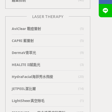
體重控制
LASER THERAPY
AviClear 戰痘雷射
(5)
CAPRI 藍雷射
(5)
DermaV青萃光
(9)
HEALITE II賦能光
(3)
HydraFacial海菲秀水飛梭
(20)
JETPEEL潔比爾
(14)
LightSheer真空除毛
(1)