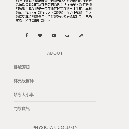
熱情且健談，對皮膚醫學與醫美診所經營很有想法的林
亮辰院長談到在新竹開業的原因：「很簡單，新竹是我
的家鄉！我父親是一位在新竹開業超過三十年的小兒科
醫師，我從小在新竹長大。學醫後，在台中榮總、台大
醫院受專業訓練多年，但最終理想還是希望回到自己的
家鄉，將所學帶回新竹。」
F
B
Y
V
S
a
l
o
K
t
ABOUT
c
o
u
o
e
掛號須知
e
g
T
n
a
b
L
u
t
m
林亮辰醫師
o
o
b
a
診所大小事
o
v
e
k
門診資訊
k
i
t
n
e
PHYSICIAN COLUMN