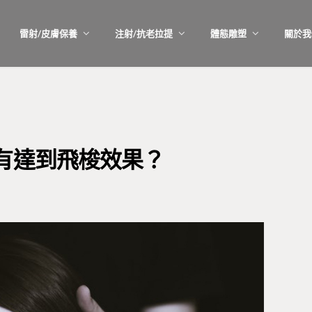
雷射/皮膚保養
注射/抗老拉提
體態雕塑
關於我
有達到飛梭效果？