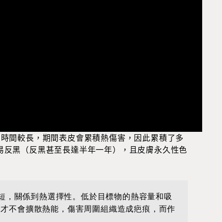
出時間較長，期間表皮會累積熱傷害，因此累積了多
易反黑（反黑甚至長達半年一年），且皮膚永久性色
短，關係到熱選擇性。低於目標物的熱容量和吸
 time），才不會擴散熱能，傷害周圍組織造成疤痕，而作