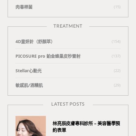
肉毒桿菌
(15)
TREATMENT
4D童妍針（舒顏萃）
(154)
PICOSURE pro 鉑金蜂巢皮秒雷射
(137)
Stellar心動光
(22)
敏感肌/酒糟肌
(29)
LATEST POSTS
林亮辰皮膚專科診所 – 美容醫學預
約表單