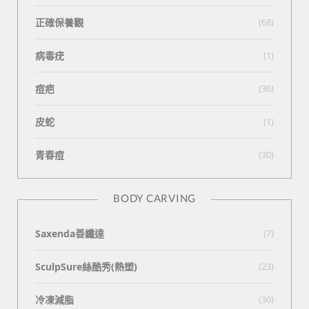
正確保養觀
(68)
病毒疣
(1)
痘疤
(36)
皮蛇
(1)
青春痘
(30)
BODY CARVING
Saxenda善纖達
(7)
SculpSure絲酷秀(熱塑)
(23)
冷凍減脂
(30)