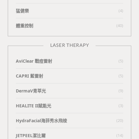
猛健樂
(4)
體重控制
(40)
LASER THERAPY
AviClear 戰痘雷射
(5)
CAPRI 藍雷射
(5)
DermaV青萃光
(9)
HEALITE II賦能光
(3)
HydraFacial海菲秀水飛梭
(20)
JETPEEL潔比爾
(14)