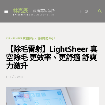
F
I
a
n
c
s
e
t
b
a
o
g
o
r
k
a
m
LIGHTSHEER真空除毛
雷射趨勢與QA
【除毛雷射】LightSheer 真
空除毛 更效率、更舒適 舒爽
力激升
5 11 月, 2018