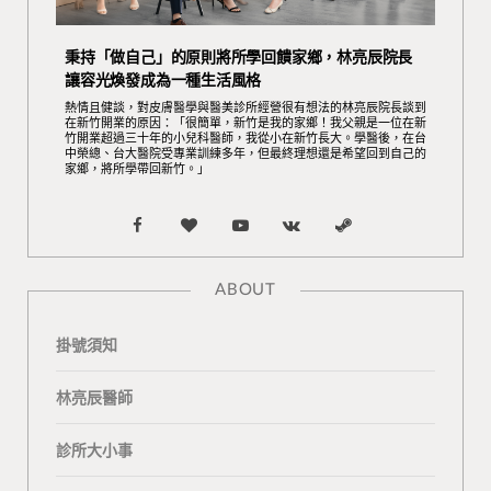
秉持「做自己」的原則將所學回饋家鄉，林亮辰院長
讓容光煥發成為一種生活風格
熱情且健談，對皮膚醫學與醫美診所經營很有想法的林亮辰院長談到
在新竹開業的原因：「很簡單，新竹是我的家鄉！我父親是一位在新
竹開業超過三十年的小兒科醫師，我從小在新竹長大。學醫後，在台
中榮總、台大醫院受專業訓練多年，但最終理想還是希望回到自己的
家鄉，將所學帶回新竹。」
F
B
Y
V
S
a
l
o
K
t
ABOUT
c
o
u
o
e
掛號須知
e
g
T
n
a
b
L
u
t
m
林亮辰醫師
o
o
b
a
診所大小事
o
v
e
k