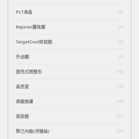
PLT凍晶
(9)
Rejuran麗珠蘭
(7)
TargetCool疼就酷
(3)
外泌體
(3)
提亮式微整形
(18)
晶亮瓷
(13)
果酸換膚
(14)
玻尿酸
(27)
聚己內酯(洢蓮絲)
(21)