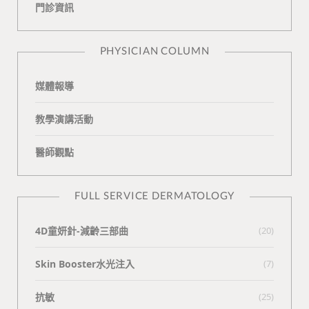
門診資訊
k
i
t
n
e
PHYSICIAN COLUMN
媒體報導
教學演講活動
醫師觀點
FULL SERVICE DERMATOLOGY
4D童妍針-減齡三部曲
(20)
Skin Booster水光注入
(7)
抗敏
(25)