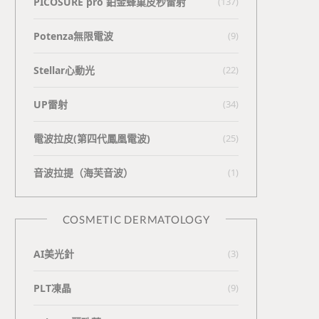
PICOSURE pro 鉑金蜂巢皮秒雷射
(137)
Potenza無限電波
(9)
Stellar心動光
(22)
UP雷射
(34)
電波拉皮(第四代鳳凰電波)
(25)
⾳波拉提（海芙⾳波）
(1)
COSMETIC DERMATOLOGY
AI美光針
(3)
PLT凍晶
(9)