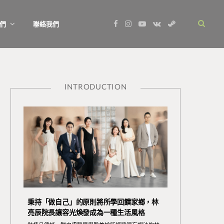
F
I
Y
V
S
們
聯絡我們
a
n
o
K
t
c
s
u
o
e
e
t
T
n
a
b
a
u
t
m
o
g
b
a
o
r
e
k
k
a
t
m
e
INTRODUCTION
秉持「做自己」的原則將所學回饋家鄉，林
亮辰院長讓容光煥發成為一種生活風格