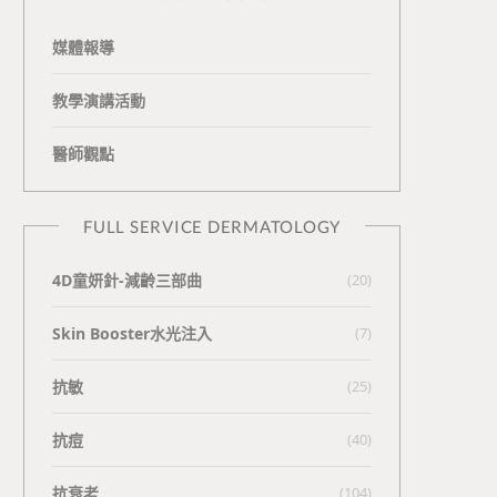
媒體報導
教學演講活動
醫師觀點
FULL SERVICE DERMATOLOGY
4D童妍針-減齡三部曲
(20)
Skin Booster水光注入
(7)
抗敏
(25)
抗痘
(40)
抗衰老
(104)