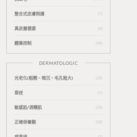
整合式皮膚照護
(7)
真皮層健康
(4)
體重控制
(40)
DERMATOLOGIC
光老化(粗糙、暗沉、毛孔粗大)
(26)
垂疣
(1)
敏感肌/酒糟肌
(29)
正確保養觀
(68)
病毒疣
(1)