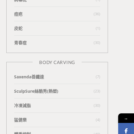
痘疤
(36)
皮蛇
(1)
青春痘
(30)
BODY CARVING
Saxenda善纖達
(7)
SculpSure絲酷秀(熱塑)
(23)
冷凍減脂
(30)
→
猛健樂
(4)
(40)