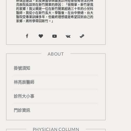
熱情且健談，對皮膚醫學與醫美診所經營很有想法的林
亮辰院長談到在新竹開業的原因：「很簡單，新竹是我
的家鄉！我父親是一位在新竹開業超過三十年的小兒科
醫師，我從小在新竹長大。學醫後，在台中榮總、台大
醫院受專業訓練多年，但最終理想還是希望回到自己的
家鄉，將所學帶回新竹。」
F
B
Y
V
S
a
l
o
K
t
ABOUT
c
o
u
o
e
掛號須知
e
g
T
n
a
b
L
u
t
m
林亮辰醫師
o
o
b
a
診所大小事
o
v
e
k
門診資訊
k
i
t
n
e
PHYSICIAN COLUMN