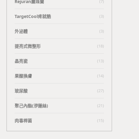
Rejuran麗珠蘭
(7)
TargetCool疼就酷
(3)
外泌體
(3)
提亮式微整形
(18)
晶亮瓷
(13)
果酸換膚
(14)
玻尿酸
(27)
聚己內酯(洢蓮絲)
(21)
肉毒桿菌
(15)