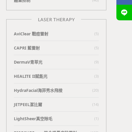
體重控制
LASER THERAPY
AviClear 戰痘雷射
(5)
CAPRI 藍雷射
(5)
DermaV青萃光
(9)
HEALITE II賦能光
(3)
HydraFacial海菲秀水飛梭
(20)
JETPEEL潔比爾
(14)
LightSheer真空除毛
(1)