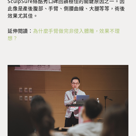
SculpSure絲酷秀口碑回饋極佳的關鍵原因之一。因
此像是產後腹部、手臂、側腰曲線、大腿等等，術後
效果尤其佳。
延伸閱
讀：
為什麼手臂做完非侵入體雕，效果不理
想？