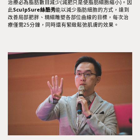
治療必為脂肪數目減少(減肥只是使脂肪細胞縮小)。因
此
SculpSure絲酷秀
能以減少脂肪細胞的方式，達到
改善局部肥胖、精細雕塑各部位曲線的目標，每次治
療僅需25分鐘，同時還有緊緻鬆弛肌膚的效果。