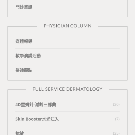
門診資訊
k
i
t
n
e
PHYSICIAN COLUMN
媒體報導
教學演講活動
醫師觀點
FULL SERVICE DERMATOLOGY
4D童妍針-減齡三部曲
(20)
Skin Booster水光注入
(7)
抗敏
(25)