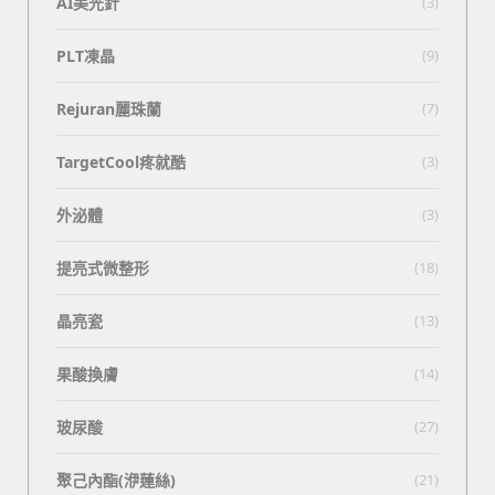
AI美光針
(3)
PLT凍晶
(9)
Rejuran麗珠蘭
(7)
TargetCool疼就酷
(3)
外泌體
(3)
提亮式微整形
(18)
晶亮瓷
(13)
果酸換膚
(14)
玻尿酸
(27)
聚己內酯(洢蓮絲)
(21)