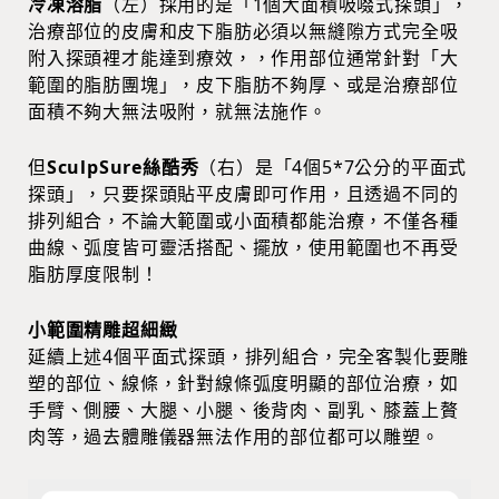
冷凍溶脂
（左）採用的是「1個大面積吸啜式探頭」，
治療部位的皮膚和皮下脂肪必須以無縫隙方式完全吸
附入探頭裡才能達到療效，，作用部位通常針對「大
範圍的脂肪團塊」，皮下脂肪不夠厚、或是治療部位
面積不夠大無法吸附，就無法施作。
但
SculpSure絲酷秀
（右）是「4個5*7公分的平面式
探頭」，只要探頭貼平皮膚即可作用，且透過不同的
排列組合，不論大範圍或小面積都能治療，不僅各種
曲線、弧度皆可靈活搭配、擺放，使用範圍也不再受
脂肪厚度限制！
小範圍精雕超細緻
延續上述4個平面式探頭，排列組合，完全客製化要雕
塑的部位、線條，針對線條弧度明顯的部位治療，如
手臂、側腰、大腿、小腿、後背肉、副乳、膝蓋上贅
肉等，過去體雕儀器無法作用的部位都可以雕塑。