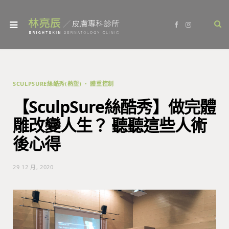
F
I
a
n
c
s
e
t
b
a
o
g
o
r
k
a
m
SCULPSURE絲酷秀(熱塑)
體重控制
【SculpSure絲酷秀】做完體
雕改變人生？ 聽聽這些人術
後心得
29 12 月, 2020