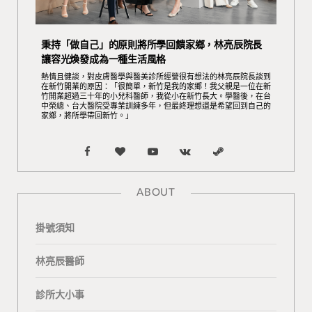
秉持「做自己」的原則將所學回饋家鄉，林亮辰院長
讓容光煥發成為一種生活風格
熱情且健談，對皮膚醫學與醫美診所經營很有想法的林亮辰院長談到
在新竹開業的原因：「很簡單，新竹是我的家鄉！我父親是一位在新
竹開業超過三十年的小兒科醫師，我從小在新竹長大。學醫後，在台
中榮總、台大醫院受專業訓練多年，但最終理想還是希望回到自己的
家鄉，將所學帶回新竹。」
F
B
Y
V
S
a
l
o
K
t
ABOUT
c
o
u
o
e
掛號須知
e
g
T
n
a
b
L
u
t
m
林亮辰醫師
o
o
b
a
診所大小事
o
v
e
k