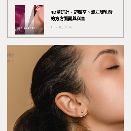
4D童妍針、舒顏萃、聚左旋乳酸
的方方面面與科普
10 7 月, 2026