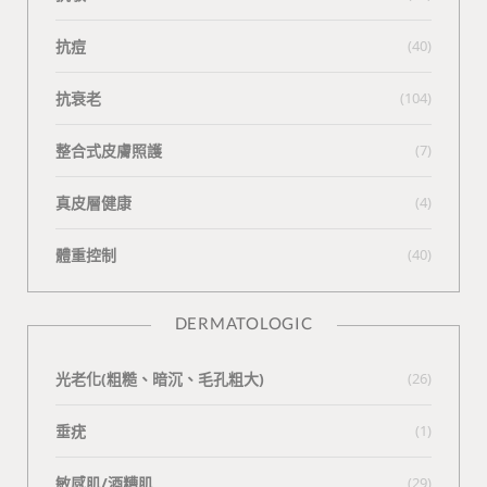
抗痘
(40)
抗衰老
(104)
整合式皮膚照護
(7)
真皮層健康
(4)
體重控制
(40)
DERMATOLOGIC
光老化(粗糙、暗沉、毛孔粗大)
(26)
垂疣
(1)
敏感肌/酒糟肌
(29)