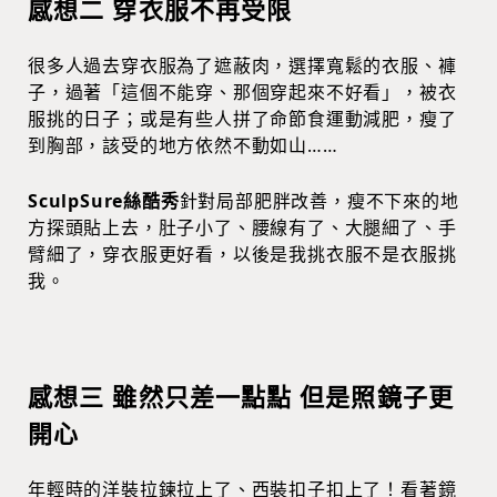
感想二 穿衣服不再受限
很多人過去穿衣服為了遮蔽肉，選擇寬鬆的衣服、褲
子，過著「這個不能穿、那個穿起來不好看」，被衣
服挑的日子；或是有些人拼了命節食運動減肥，瘦了
到胸部，該受的地方依然不動如山……
SculpSure絲酷秀
針對局部肥胖改善，瘦不下來的地
方探頭貼上去，肚子小了、腰線有了、大腿細了、手
臂細了，穿衣服更好看，以後是我挑衣服不是衣服挑
我。
感想三 雖然只差一點點 但是照鏡子更
開心
年輕時的洋裝拉鍊拉上了、西裝扣子扣上了！看著鏡