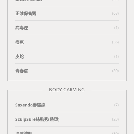
正確保養觀
(68)
病毒疣
(1)
痘疤
(36)
皮蛇
(1)
青春痘
(30)
BODY CARVING
Saxenda善纖達
(7)
SculpSure絲酷秀(熱塑)
(23)
冷凍減脂
(30)