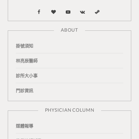
F
B
Y
V
S
a
l
o
K
t
ABOUT
c
o
u
o
e
掛號須知
e
g
T
n
a
b
L
u
t
m
林亮辰醫師
o
o
b
a
診所大小事
o
v
e
k
門診資訊
k
i
t
n
e
PHYSICIAN COLUMN
媒體報導