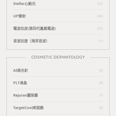
Stellar心動光
(22)
UP雷射
(34)
電波拉皮(第四代鳳凰電波)
(25)
⾳波拉提（海芙⾳波）
(1)
COSMETIC DERMATOLOGY
AI美光針
(3)
PLT凍晶
(9)
Rejuran麗珠蘭
(7)
TargetCool疼就酷
(3)