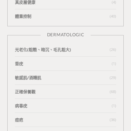
真皮層健康
(4)
體重控制
(40)
DERMATOLOGIC
光老化(粗糙、暗沉、毛孔粗大)
(26)
垂疣
(1)
敏感肌/酒糟肌
(29)
正確保養觀
(68)
病毒疣
(1)
痘疤
(36)