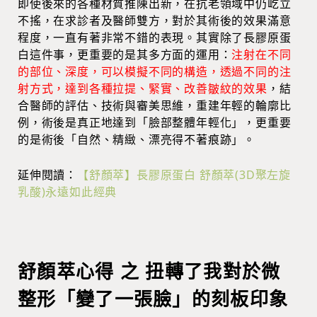
即使後來的各種材質推陳出新，在抗老領域中仍屹立
不搖，在求診者及醫師雙方，對於其術後的效果滿意
程度，一直有著非常不錯的表現。其實除了長膠原蛋
白這件事，更重要的是其多方面的運用：
注射在不同
的部位、深度，可以模擬不同的構造，透過不同的注
射方式，達到各種拉提、緊實、改善皺紋的效果
，結
合醫師的評估、技術與審美思維，重建年輕的輪廓比
例，術後是真正地達到「臉部整體年輕化」，更重要
的是術後「自然、精緻、漂亮得不著痕跡」。
延伸閱讀：
【舒顏萃】長膠原蛋白 舒顏萃(3D聚左旋
乳酸)永遠如此經典
舒顏萃心得 之 扭轉了我對於微
整形「變了一張臉」的刻板印象