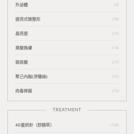
外泌體
(3)
提亮式微整形
(18)
晶亮瓷
(13)
果酸換膚
(14)
玻尿酸
(27)
聚己內酯(洢蓮絲)
(21)
肉毒桿菌
(15)
TREATMENT
4D童妍針（舒顏萃）
(154)