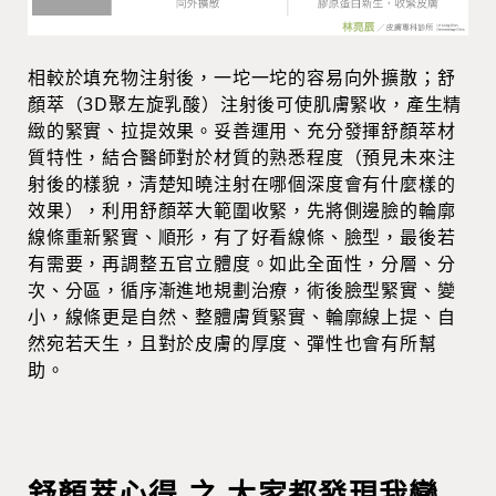
相較於填充物注射後，一坨一坨的容易向外擴散；舒
顏萃（3D聚左旋乳酸）注射後可使肌膚緊收，產生精
緻的緊實、拉提效果。妥善運用、充分發揮舒顏萃材
質特性，結合醫師對於材質的熟悉程度（預見未來注
射後的樣貌，清楚知曉注射在哪個深度會有什麼樣的
效果），利用舒顏萃大範圍收緊，先將側邊臉的輪廓
線條重新緊實、順形，有了好看線條、臉型，最後若
有需要，再調整五官立體度。如此全面性，分層、分
次、分區，循序漸進地規劃治療，術後臉型緊實、變
小，線條更是自然、整體膚質緊實、輪廓線上提、自
然宛若天生，且對於皮膚的厚度、彈性也會有所幫
助。
舒顏萃心得 之 大家都發現我變