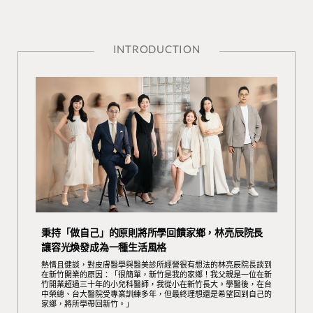
INTRODUCTION
秉持「做自己」的原則將所學回饋家鄉，林亮辰院長
讓容光煥發成為一種生活風格
熱情且健談，對皮膚醫學與醫美診所經營很有想法的林亮辰院長談到
在新竹開業的原因：「很簡單，新竹是我的家鄉！我父親是一位在新
竹開業超過三十年的小兒科醫師，我從小在新竹長大。學醫後，在台
中榮總、台大醫院受專業訓練多年，但最終理想還是希望回到自己的
家鄉，將所學帶回新竹。」