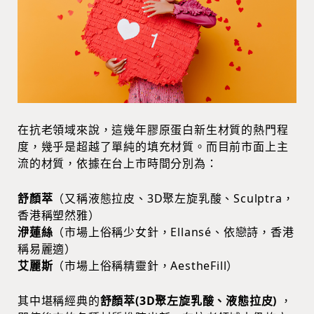
在抗老領域來說，這幾年膠原蛋白新生材質的熱門程
度，幾乎是超越了單純的填充材質。而目前市面上主
流的材質，依據在台上市時間分別為：
舒顏萃
（又稱液態拉皮、3D聚左旋乳酸、Sculptra，
香港稱塑然雅）
洢蓮絲
（市場上俗稱少女針，Ellansé、依戀詩，香港
稱易麗適）
艾麗斯
（市場上俗稱精靈針，AestheFill）
其中堪稱經典的
舒顏萃(3D聚左旋乳酸、液態拉皮)
，