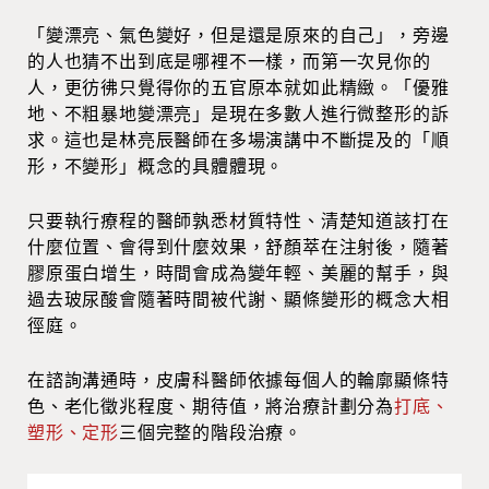
「變漂亮、氣色變好，但是還是原來的自己」，旁邊
的人也猜不出到底是哪裡不一樣，而第一次見你的
人，更彷彿只覺得你的五官原本就如此精緻。「優雅
地、不粗暴地變漂亮」是現在多數人進行微整形的訴
求。這也是林亮辰醫師在多場演講中不斷提及的「順
形，不變形」概念的具體體現。
只要執行療程的醫師孰悉材質特性、清楚知道該打在
什麼位置、會得到什麼效果，舒顏萃在注射後，隨著
膠原蛋白增生，時間會成為變年輕、美麗的幫手，與
過去玻尿酸會隨著時間被代謝、顯條變形的概念大相
徑庭。
在諮詢溝通時，皮膚科醫師依據每個人的輪廓顯條特
色、老化徵兆程度、期待值，將治療計劃分為
打底、
塑形、定形
三個完整的階段治療。