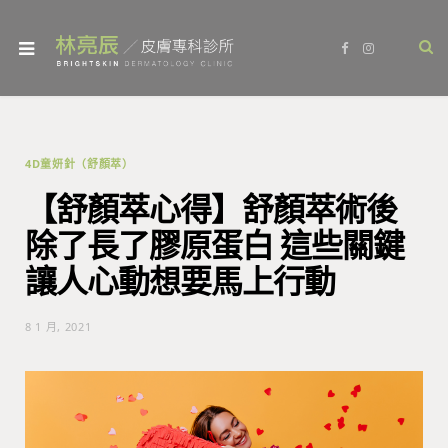
F
I
a
n
c
s
e
t
b
a
o
g
o
r
k
a
m
4D童妍針（舒顏萃）
【舒顏萃心得】舒顏萃術後
除了長了膠原蛋白 這些關鍵
讓人心動想要馬上行動
8 1 月, 2021