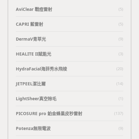
AviClear 戰痘雷射
(5)
CAPRI 藍雷射
(5)
DermaV青萃光
(9)
HEALITE II賦能光
(3)
HydraFacial海菲秀水飛梭
(20)
JETPEEL潔比爾
(14)
LightSheer真空除毛
(1)
PICOSURE pro 鉑金蜂巢皮秒雷射
(137)
Potenza無限電波
(9)