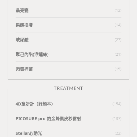
晶亮瓷
(13)
果酸換膚
(14)
玻尿酸
(27)
聚己內酯(洢蓮絲)
(21)
肉毒桿菌
(15)
TREATMENT
4D童妍針（舒顏萃）
(154)
PICOSURE pro 鉑金蜂巢皮秒雷射
(137)
Stellar心動光
(22)