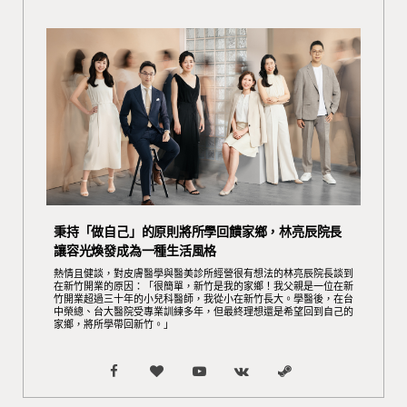
秉持「做自己」的原則將所學回饋家鄉，林亮辰院長
讓容光煥發成為一種生活風格
熱情且健談，對皮膚醫學與醫美診所經營很有想法的林亮辰院長談到
在新竹開業的原因：「很簡單，新竹是我的家鄉！我父親是一位在新
竹開業超過三十年的小兒科醫師，我從小在新竹長大。學醫後，在台
中榮總、台大醫院受專業訓練多年，但最終理想還是希望回到自己的
家鄉，將所學帶回新竹。」
F
B
Y
V
S
a
l
o
K
t