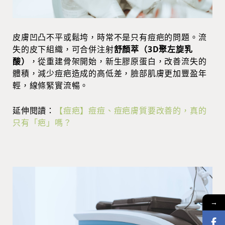
皮膚凹凸不平或鬆垮，時常不是只有痘疤的問題。流
失的皮下組織，可合併注射
舒顏萃（3D聚左旋乳
酸）
，從重建骨架開始，新生膠原蛋白，改善流失的
體積，減少痘疤造成的高低差，臉部肌膚更加豐盈年
輕，線條緊實流暢。
延伸閱讀：
【痘疤】痘痘、痘疤膚質要改善的，真的
只有「疤」嗎？
→