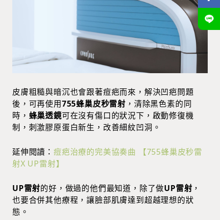
皮膚粗糙與暗沉也會跟著痘疤而來，解決凹疤問題
後，可再使用
755蜂巢皮秒雷射
，清除黑色素的同
時，
蜂巢透鏡
可在沒有傷口的狀況下，啟動修復機
制，刺激膠原蛋白新生，改善細紋凹洞。
延伸閱
讀：
痘疤治療的完美協奏曲 【755蜂巢皮秒雷
射X UP雷射】
UP雷射
的好，做過的他們最知道，除了做
UP雷射
，
也要合併其他療程，讓臉部肌膚達到超越理想的狀
態。