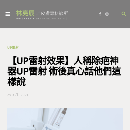
F
I
a
n
c
s
e
t
b
a
o
g
o
r
k
a
m
UP雷射
【UP雷射效果】人稱除疤神
器UP雷射 術後真心話他們這
樣說
29 3 月, 2021