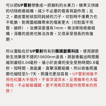
可以把
UP雷射
想像成一把鋒利的水果刀，精準又快速
的切除疤痕組織，減少不必要的傷害與副作用；反
之，磨皮雷射就如同鈍掉的刀子，切割時不僅費力也
不乾脆，對周圍組織帶來的傷害更大（切割面不完
整、破碎），治療深度僅有1mm，無法移除疤痕組
織，深層的痘疤也無法改善，又得承受很長的恢復
期。
所以重點在於
UP雷射
特有的
極速脈衝科技
，使用膠原
新生效果很不錯的10600nm波長，將脈衝輸出時間壓
縮到最短0.04毫秒，遠小於皮膚的安全受熱時間0.8毫
秒，短時間、高能量、直擊深層組織，所以術後照護
期也縮短至5~7天，照護也更加容易，
UP雷射術後不
用在紅腫大半個月，不會流湯流水，反黑機率也大幅
降低，不必躲躲藏藏，更不用再忍受副作用帶來的煎
熬！