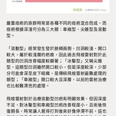
嚴重痘疤的族群時常是各種不同的痘疤混合而成，而
痘疤根據深淺可分為三大類：車廂型、尖錐型及滾動
型。
「滾動型」經常發生發於臉頰兩側，凹洞較淺、開口
較大，屬於較淺層的疤痕，因此過去飛梭雷射對於此
類型的凹洞改善幅度較顯著；「冰鑿型」又稱尖錐
型，這類型凹洞雖然開口較小，但是深度較深，少部
分可能會深至皮下組織，是傳統飛梭雷射最難處理的
類型；「車廂型」開口較大且深層，以前的雷射治療
也比較難漂亮的處理。
飛梭雷射對於治療滾動型凹疤有明顯效果，但因深度
不足，對冰鑿型和車廂型凹疤改善程度小，且術後恢
復期長，時常讓人覺得打到後來好像停滯不前，這也