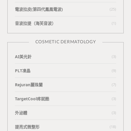
電波拉皮(第四代鳳凰電波)
(25)
⾳波拉提（海芙⾳波）
(1)
COSMETIC DERMATOLOGY
AI美光針
(3)
PLT凍晶
(9)
Rejuran麗珠蘭
(7)
TargetCool疼就酷
(3)
外泌體
(3)
提亮式微整形
(18)