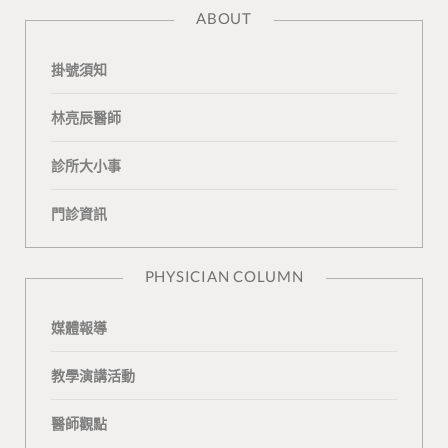
ABOUT
c
o
u
o
e
掛號須知
e
g
T
n
a
b
L
u
t
m
林亮辰醫師
o
o
b
a
診所大小事
o
v
e
k
門診資訊
k
i
t
n
e
PHYSICIAN COLUMN
媒體報導
教學演講活動
醫師觀點