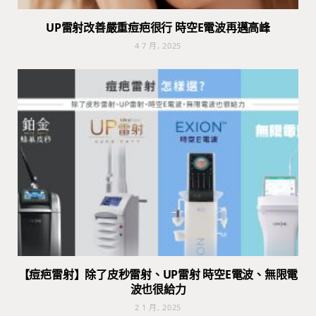
UP雷射改善嚴重痘疤很行 時空E電波再邁高峰
4 7 月, 2025
【痘疤雷射】除了皮秒雷射、UP雷射 時空E電波、無限電
波也很給力
2 1 月, 2025