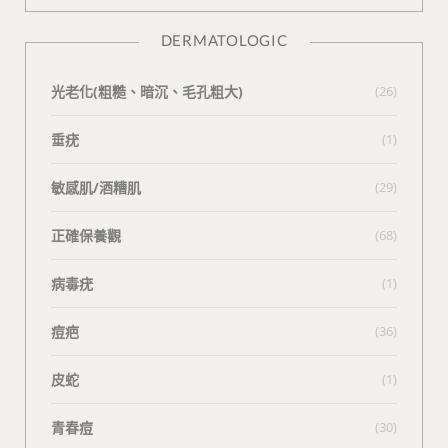
DERMATOLOGIC
光老化(粗糙、暗沉、毛孔粗大)
(26)
垂疣
(1)
敏感肌/酒糟肌
(29)
正確保養觀
(68)
病毒疣
(1)
痘疤
(36)
皮蛇
(1)
青春痘
(30)