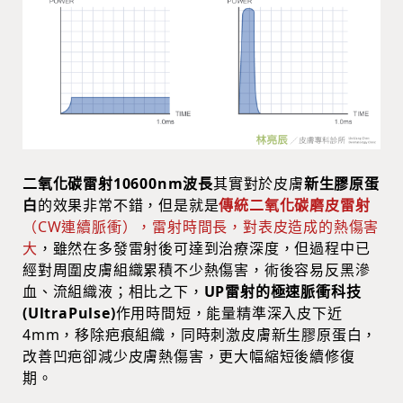
二氧化碳雷射10600nm波長
其實對於皮膚
新生膠原蛋
白
的效果非常不錯，但是就是
傳統二氧化碳磨皮雷射
（CW連續脈衝），雷射時間長，對表皮造成的熱傷害
大
，雖然在多發雷射後可達到治療深度，但過程中已
經對周圍皮膚組織累積不少熱傷害，術後容易反黑滲
血、流組織液；相比之下，
UP雷射的極速脈衝科技
(UltraPulse)
作用時間短，能量精準深入皮下近
4mm，移除疤痕組織，同時刺激皮膚新生膠原蛋白，
改善凹疤卻減少皮膚熱傷害，更大幅縮短後續修復
期。