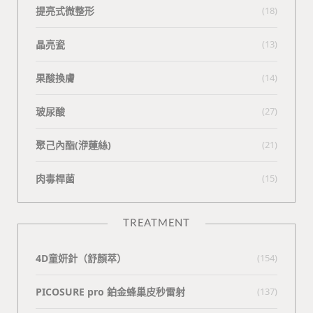
提亮式微整形
(18)
晶亮瓷
(13)
果酸換膚
(14)
玻尿酸
(27)
聚己內酯(洢蓮絲)
(21)
肉毒桿菌
(15)
TREATMENT
4D童妍針（舒顏萃）
(154)
PICOSURE pro 鉑金蜂巢皮秒雷射
(137)