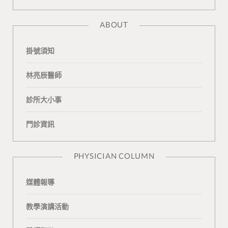
a
l
o
K
t
ABOUT
c
o
u
o
e
掛號須知
e
g
T
n
a
b
L
u
t
m
林亮辰醫師
o
o
b
a
診所大小事
o
v
e
k
門診資訊
k
i
t
n
e
PHYSICIAN COLUMN
媒體報導
教學演講活動