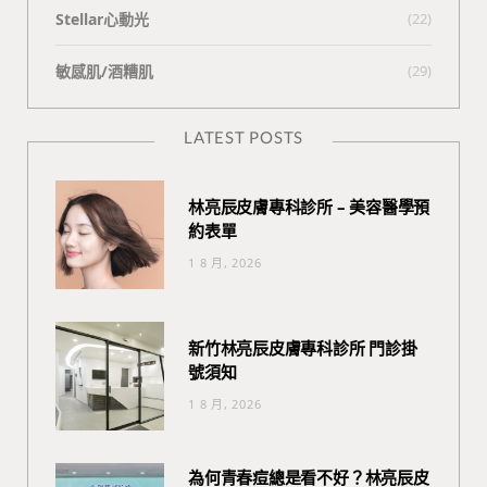
Stellar心動光
(22)
敏感肌/酒糟肌
(29)
LATEST POSTS
林亮辰皮膚專科診所 – 美容醫學預
約表單
1 8 月, 2026
新竹林亮辰皮膚專科診所 門診掛
號須知
1 8 月, 2026
為何青春痘總是看不好？林亮辰皮