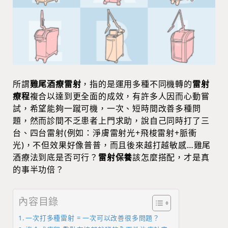
所謂
雞尾酒療雷射
，指的是運用多種不同機轉的
雷射
療程
複合以達到更全面的成效，有許多人因而心動嘗
試，希望能夠一蹴可機，一次、短時間改善多種問
題，然而診間不乏患者上門求助，說自己同時打了三
台、四台雷射(例如：淨膚雷射光+飛梭雷射+脈衝
光)，不但效果好像普普，而且後來越打越敏感…雞尾
酒療法到底是否可行？
雷射保養
該怎麼搭配，才是真
的事半功倍？
內容目錄
一次打多種雷射 = 一次可以改善很多問題？