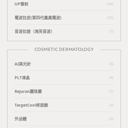
UP雷射
(34)
電波拉皮(第四代鳳凰電波)
(25)
⾳波拉提（海芙⾳波）
(1)
COSMETIC DERMATOLOGY
AI美光針
(3)
PLT凍晶
(9)
Rejuran麗珠蘭
(7)
TargetCool疼就酷
(3)
外泌體
(3)