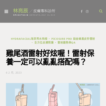
F
I
a
n
c
s
e
t
b
a
o
g
o
r
k
a
m
HYDRAFACIAL海菲秀水飛梭
PICOSURE PRO 鉑金蜂巢皮秒雷射
全方位皮膚照護
雷射趨勢與QA
雞尾酒雷射好炫喔！雷射保
養一定可以亂亂搭配嗎？
6 2 月, 2023