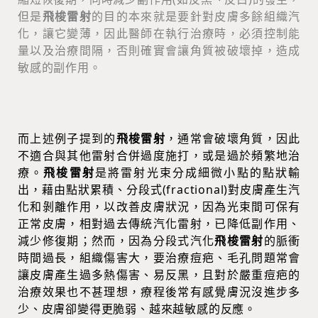
但是
飛梭雷射
的目的本來就是要針對皮膚多餘組織汽
化，讓它變薄，因此醫師在執行治療時，必須控制能
量以及治療間隔，否則確實會讓角質被破壞掉，造成
敏感的副作用。
而上述例子提到的
飛梭雷射
，通常會破壞角質，因此
不適合與其他雷射合併過度施打，或是過於頻繁地治
療。
飛梭雷射
是將雷射光束分成細微小點的點狀輸
出，藉由點狀累積、分段式(fractional)對皮膚產生汽
化和剝離作用，以改善皮膚狀況，因為光束間可保有
正常皮膚，相對過去傳統汽化雷射，已降低副作用、
減少修復期；然而，因為分段式汽化
飛梭雷射
的脈衝
時間過長，組織傷害大，要治療痘疤、毛孔問題常會
讓皮膚產生過多熱傷害、易反黑，且對於嚴重痘疤的
治療效果也不甚理想，療程後常有感覺膚況沒進步多
少、皮膚卻變得更脆弱、越來越敏感的反應。