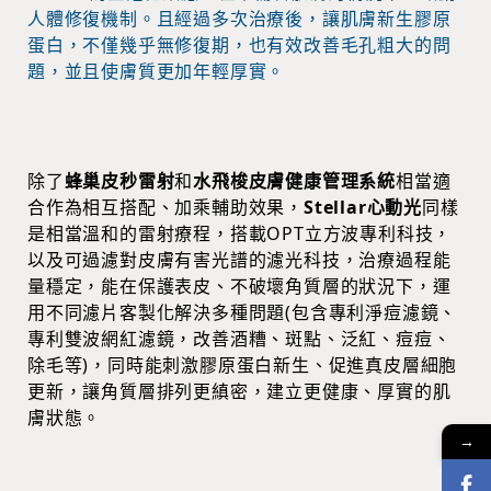
人體修復機制。且經過多次治療後，讓肌膚新生膠原
蛋白，不僅幾乎無修復期，也有效改善毛孔粗大的問
題，並且使膚質更加年輕厚實。
除了
蜂巢皮秒雷射
和
水飛梭皮膚健康管理系統
相當適
合作為相互搭配、加乘輔助效果，
Stellar心動光
同樣
是相當溫和的雷射療程，搭載OPT立方波專利科技，
以及可過濾對皮膚有害光譜的濾光科技，治療過程能
量穩定，能在保護表皮、不破壞角質層的狀況下，運
用不同濾片客製化解決多種問題(包含專利淨痘濾鏡、
專利雙波網紅濾鏡，改善酒糟、斑點、泛紅、痘痘、
除毛等)，同時能刺激膠原蛋白新生、促進真皮層細胞
更新，讓角質層排列更縝密，建立更健康、厚實的肌
膚狀態。
→