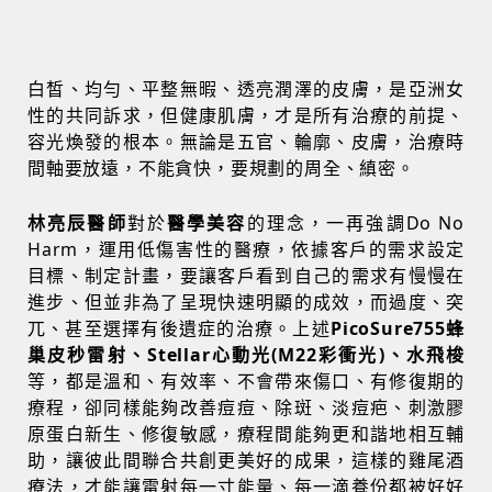
白皙、均勻、平整無暇、透亮潤澤的皮膚，是亞洲女
性的共同訴求，但健康肌膚，才是所有治療的前提、
容光煥發的根本。無論是五官、輪廓、皮膚，治療時
間軸要放遠，不能貪快，要規劃的周全、縝密。
林亮辰醫師
對於
醫學美容
的理念，一再強調Do No
Harm，運用低傷害性的醫療，依據客戶的需求設定
目標、制定計畫，要讓客戶看到自己的需求有慢慢在
進步、但並非為了呈現快速明顯的成效，而過度、突
兀、甚至選擇有後遺症的治療。上述
PicoSure755蜂
巢皮秒雷射、Stellar心動光(M22彩衝光)、水飛梭
等，都是溫和、有效率、不會帶來傷口、有修復期的
療程，卻同樣能夠改善痘痘、除斑、淡痘疤、刺激膠
原蛋白新生、修復敏感，療程間能夠更和諧地相互輔
助，讓彼此間聯合共創更美好的成果，這樣的雞尾酒
療法，才能讓雷射每一寸能量、每一滴養份都被好好