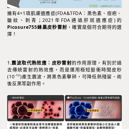
擁有4+1項肌膚適應症(FDA&TFDA：黑色素、痘疤、
皺紋、刺青；2021年FDA通過肝斑適應症)的
Picosure755蜂巢皮秒雷射
，確實是個符合期待的選
擇！
1.
震波取代熱效應：皮秒雷射
的作用原理，有別於過
去傳統雷射的熱效應，而是運用極短脈衝時間皮秒
(10⁻¹²)產生震波，將黑色素擊碎，可降低熱殘留、術
後反黑等副作用。