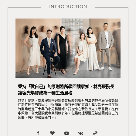
INTRODUCTION
秉持「做自己」的原則將所學回饋家鄉，林亮辰院長
讓容光煥發成為一種生活風格
熱情且健談，對皮膚醫學與醫美診所經營很有想法的林亮辰院長談到
在新竹開業的原因：「很簡單，新竹是我的家鄉！我父親是一位在新
竹開業超過三十年的小兒科醫師，我從小在新竹長大。學醫後，在台
中榮總、台大醫院受專業訓練多年，但最終理想還是希望回到自己的
家鄉，將所學帶回新竹。」
F
B
Y
V
S