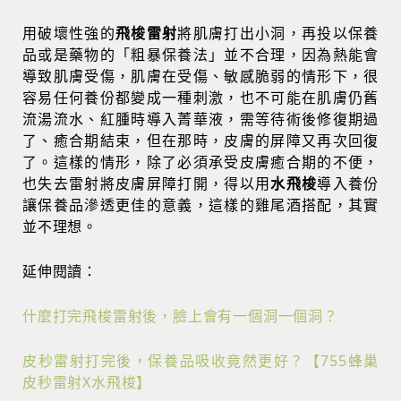
用破壞性強的
飛梭雷射
將肌膚打出小洞，再投以保養
品或是藥物的「粗暴保養法」並不合理，因為熱能會
導致肌膚受傷，肌膚在受傷、敏感脆弱的情形下，很
容易任何養份都變成一種刺激，也不可能在肌膚仍舊
流湯流水、紅腫時導入菁華液，需等待術後修復期過
了、癒合期結束，但在那時，皮膚的屏障又再次回復
了。這樣的情形，除了必須承受皮膚癒合期的不便，
也失去雷射將皮膚屏障打開，得以用
水飛梭
導入養份
讓保養品滲透更佳的意義，這樣的雞尾酒搭配，其實
並不理想。
延伸閱讀：
什麼打完飛梭雷射後，臉上會有一個洞一個洞？
皮秒雷射打完後，保養品吸收竟然更好？【755蜂巢
皮秒雷射X水飛梭】