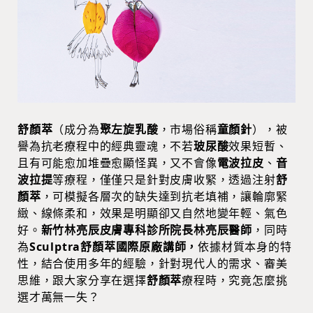
舒顏萃
（成分為
聚左旋乳酸
，市場俗稱
童顏針
），被
譽為抗老療程中的經典靈魂，不若
玻尿酸
效果短暫、
且有可能愈加堆疊愈顯怪異，又不會像
電波拉皮
、
音
波拉提
等療程，僅僅只是針對皮膚收緊，透過注射
舒
顏萃
，可模擬各層次的缺失達到抗老填補，讓輪廓緊
緻、線條柔和，效果是明顯卻又自然地變年輕、氣色
好。
新竹林亮辰皮膚專科診所院長林亮辰醫師
，同時
為
Sculptra舒顏萃國際原廠講師，
依據材質本身的特
性，結合使用多年的經驗，針對現代人的需求、審美
思維，跟大家分享在選擇
舒顏萃
療程時，究竟怎麼挑
選才萬無一失？