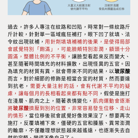
過去，許多人專注在紋路和凹陷，時常對一條紋路斤
斤計較，針對單一區域瘋狂補打，眼下凹了就填、法
令紋出現就補，
用針劑填填補補的後果，是使得局部
會感覺特別「飽滿」，可能臉頰特別澎潤，額頭十分
圓滿，整體比例的不平衡
，讓臉型看起來反而變大、
甚至隨著時間填充的材料擴散，出現怪異的五官。因
為填充的材質有異，就會帶來不同的結果，以
玻尿酸
而言，對於細節的修飾是相當合宜的材質，然而要達
到抗老，
需要大量注射的話，會有代謝不平均的疑
慮，讓每個月的長相看起來都有點不同
，假使是施打
在淺層、肌肉之上，隨著表情變化，
肌肉運動會逐漸
將
玻尿酸
擠壓到別的位置，非常容易發生位移、走山
的情形
，當位移後就會感覺好像效果沒了，想要再次
施打，反覆填補下來，僵硬的五官和腫脹、異常澎潤
的輪廓，不僅離理想狀態越來越遙遠，也逐漸失去自
然的容顏、變得不像自己了。