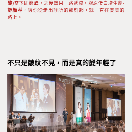
酸
)當下即巔峰，之後效果一路遞減，膠原蛋白增生劑-
舒顏萃
，讓你從走出診所的那刻起，就一直在變美的
路上。
不只是皺紋不見，而是真的變年輕了