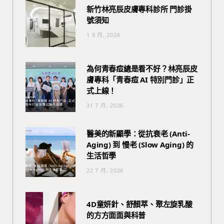
新竹林亮辰皮膚專科診所 門診掛
號須知
1 8 月, 2026
為何青春痘總是看不好？林亮辰皮
膚專科「青春痘 AI 特別門診」正
式上線！
31 7 月, 2026
醫美的新顯學：從抗衰老 (Anti-
Aging) 到 慢老 (Slow Aging) 的
生活哲學
22 7 月, 2026
4D童妍針、舒顏萃、聚左旋乳酸
的方方面面與科普