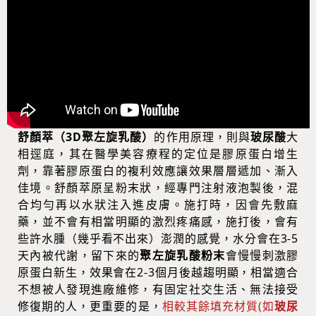
舒顏萃（3D聚左旋乳酸）
的作用原理，則與
玻尿酸
大
相逕庭，其在醫學美容療程的定位是膠原蛋白增生
劑，靠著膠原蛋白的複利效應讓效果層層遞加、漸入
佳境。舒顏萃原呈粉末狀，經專門注射液泡製後，混
合均勻再以水狀注入進皮膚。施打時，因會先敷麻
藥，並不會有相當明顯的激烈疼痛感，施打後，會有
些許水腫（幾乎看不出來）澎潤的感覺，水分會在3-5
天內被代謝，留下來的
聚左旋乳酸粉末
會慢慢刺激膠
原蛋白新生，效果會在2-3個月後越趨明顯，相當適合
不想被人發現進廠維修，有固定社交生活、無法接受
修復期的人，更重要的是，
相較其餘填充材質(如
玻尿