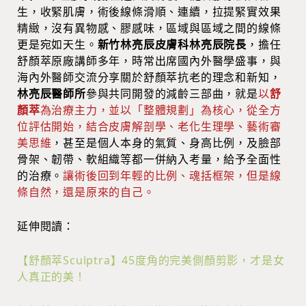
生，收緊肌膚，術後線條滑順、連續，拉提緊實效果
精緻，沒有異物感、膠感味，區域與區域之間的線條
更是宛如天生。
新竹林亮辰皮膚科林亮辰院長
，擔任
舒顏萃原廠講師多年，時常出席國內外醫學盛事，與
海內外醫師交流分享關於舒顏萃抗老的理念和新知，
林亮辰醫師所
參與共同開發的減齡三部曲，就是
以
舒
顏萃
為治療主力，並以「整體規劃」為核心，從全方
位評估開始，結合皮膚解剖學、老化生理學、藝術審
美思維
，甚至是個人本身的氣質、身高比例，及臉部
骨架、韌帶、軟組織等都一併納入考量，給予全面性
的治療。
讓術後回到年輕的比例、魂括框架，但是線
條自然，還是原來的自己。
延伸閱讀：
【舒顏萃Sculptra】45度角的完美側顏剪影，才是女
人真正的美！