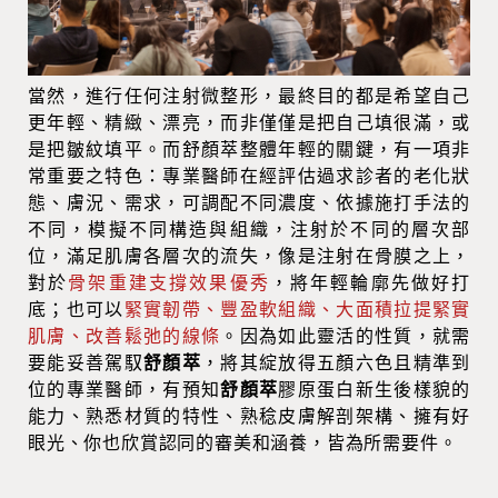
當然，進行任何注射微整形，最終目的都是希望自己
更年輕、精緻、漂亮，而非僅僅是把自己填很滿，或
是把皺紋填平。而舒顏萃整體年輕的關鍵，有一項非
常重要之特色：專業醫師在經評估過求診者的老化狀
態、膚況、需求，可調配不同濃度、依據施打手法的
不同，模擬不同構造與組織，注射於不同的層次部
位，滿足肌膚各層次的流失，像是注射在骨膜之上，
對於
骨架重建支撐效果優秀
，將年輕輪廓先做好打
底；也可以
緊實韌帶、豐盈軟組織、大面積拉提緊實
肌膚、改善鬆弛的線條
。因為如此靈活的性質，就需
要能妥善駕馭
舒顏萃
，將其綻放得五顏六色且精準到
位的專業醫師，有預知
舒顏萃
膠原蛋白新生後樣貌的
能力、熟悉材質的特性、熟稔皮膚解剖架構、擁有好
眼光、你也欣賞認同的審美和涵養，皆為所需要件。