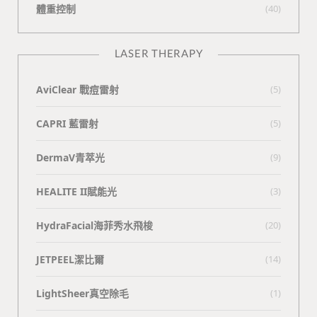
體重控制
(40)
LASER THERAPY
AviClear 戰痘雷射
(5)
CAPRI 藍雷射
(5)
DermaV青萃光
(9)
HEALITE II賦能光
(3)
HydraFacial海菲秀水飛梭
(20)
JETPEEL潔比爾
(14)
LightSheer真空除毛
(1)