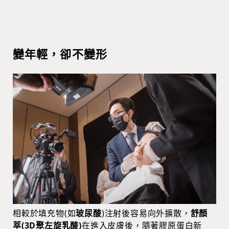
變年輕，卻不變形
相較於填充物(如
玻尿酸
)注射後容易向外擴散，
舒顏
萃(3D聚左旋乳酸)
在進入皮膚後，隨著膠原蛋白新