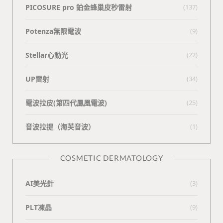
PICOSURE pro 鉑金蜂巢皮秒雷射
(137)
Potenza無限電波
(9)
Stellar心動光
(22)
UP雷射
(34)
電波拉皮(第四代鳳凰電波)
(25)
⾳波拉提（海芙⾳波）
(1)
COSMETIC DERMATOLOGY
AI美光針
(3)
PLT凍晶
(9)