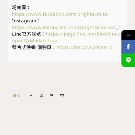
粉絲團：
https://www.facebook.com/brightskin.tw
Instagram：
https://www.instagram.com/brightskinclinic_/
Line官方帳號：
https://page.line.me/bav8514e?
→
openQrModal=true
整合式保養 購物車：
https://bit.ly/3QmwR1c
0