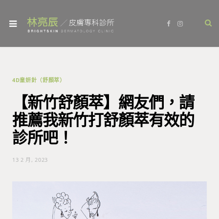
F
I
a
n
c
s
e
t
b
a
o
g
o
r
k
a
m
4D童妍針（舒顏萃）
【新竹舒顏萃】網友們，請
推薦我新竹打舒顏萃有效的
診所吧！
13 2 月, 2023