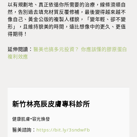
以有規劃地、真正依循你所需要的治療，線條滑順自
然，告別過去填充材質反覆修補，最後變得越來越不
像自己、黃金公版的複製人樣貌，「變年輕、卻不變
形」，且維持貌美
的時間，遠比想像中的更久、更值
得期待！
延伸閱讀：
醫美也搞多元投資？ 你應該懂的膠原蛋白
複利效應
新竹林亮辰皮膚專科診所
健康肌膚•容光煥發
醫美諮詢：
https://bit.ly/3sndwFb