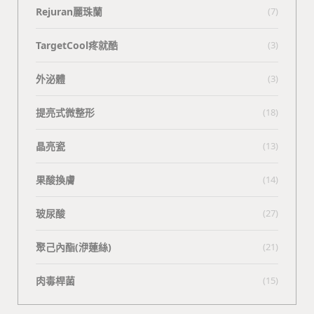
Rejuran麗珠蘭
(7)
TargetCool疼就酷
(3)
外泌體
(3)
提亮式微整形
(18)
晶亮瓷
(13)
果酸換膚
(14)
玻尿酸
(27)
聚己內酯(洢蓮絲)
(21)
肉毒桿菌
(15)