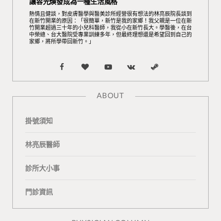
讓容光煥發成為一種生活風格
熱情且健談，對皮膚醫學與醫美診所經營很有想法的林亮辰院長談到
在新竹開業的原因：「很簡單，新竹是我的家鄉！我父親是一位在新
竹開業超過三十年的小兒科醫師，我從小在新竹長大。學醫後，在台
中榮總、台大醫院受專業訓練多年，但最終理想還是希望回到自己的
家鄉，將所學帶回新竹。」
F
B
Y
V
S
a
l
o
K
t
ABOUT
c
o
u
o
e
掛號須知
e
g
T
n
a
b
L
u
t
m
林亮辰醫師
o
o
b
a
診所大小事
o
v
e
k
門診資訊
k
i
t
n
e