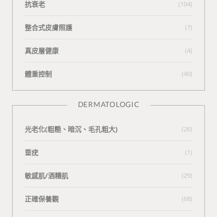
抗衰老
(104)
整合式皮膚照護
(7)
真皮層健康
(4)
體重控制
(40)
DERMATOLOGIC
光老化(粗糙、暗沉、毛孔粗大)
(26)
垂疣
(1)
敏感肌/酒糟肌
(29)
正確保養觀
(68)