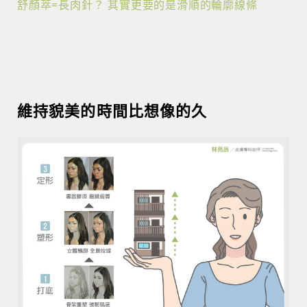
舒顏萃=長肉針？ 其實更要的是滑順的輪廓線條
維持貌美的時間比想像的久