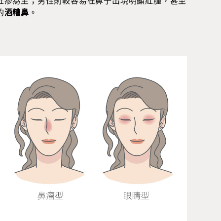
丘疹為主；男性則較容易在鼻子出現明顯紅腫，甚至
的
酒糟鼻
。