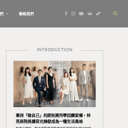
F
I
Y
V
S
們
聯絡我們
a
n
o
K
t
c
s
u
o
e
e
t
T
n
a
b
a
u
t
m
o
g
b
a
o
r
e
k
k
a
t
m
e
INTRODUCTION
秉持「做自己」的原則將所學回饋家鄉，林
亮辰院長讓容光煥發成為一種生活風格