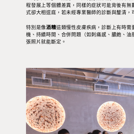
程發展上等個體差異，同樣的症狀可能背後有無
式卻大相逕庭，若未經專業醫師的診斷與釐清，
特別是像
酒糟
這類慢性皮膚疾病，診斷上有時需
機、持續時間、合併問題（如刺痛感、膿皰、油
張照片就能斷定。