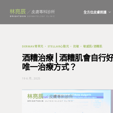
全方位皮膚照護
DERMAV青萃光
STELLAR心動光
抗敏
敏感肌/酒糟肌
酒糟治療⎪酒糟肌會自行
唯一治療方式？
19 6 月, 2025