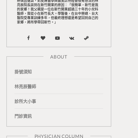
熱情且健談，對皮膚醫學與醫美診所經營很有想法的林
亮辰院長談到在新竹開業的原因：「很簡單，新竹是我
的家鄉！我父親是一位在新竹開業超過三十年的小兒科
醫師，我從小在新竹長大。學醫後，在台中榮總、台大
醫院受專業訓練多年，但最終理想還是希望回到自己的
家鄉，將所學帶回新竹。」
F
B
Y
V
S
a
l
o
K
t
ABOUT
c
o
u
o
e
掛號須知
e
g
T
n
a
b
L
u
t
m
林亮辰醫師
o
o
b
a
診所大小事
o
v
e
k
門診資訊
k
i
t
n
e
PHYSICIAN COLUMN