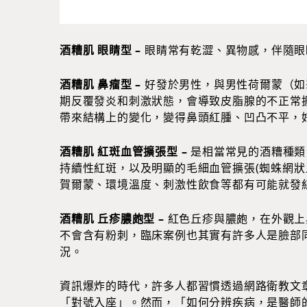
酒糟肌 眼睛型
–
眼睛常有乾澀、異物感，伴隨眼
酒糟肌 鼻瘤型
–
好發於男性，與男性荷爾蒙（如
期反覆發炎和刺激狀態，會導致皮脂腺的不正常
帶來結構上的變化，變得鼻頭紅腫、凹凸不平，好
酒糟肌 紅斑血管擴張型
–
是相當常見的酒糟種類
持續性紅斑，以及明顯的毛細血管擴張(蜘蛛網狀
賀爾蒙、環境溫度、刺激性飲食等都有可能就發
酒糟肌 丘疹膿皰型 –
紅色丘疹與膿皰，在外觀上
不會含有粉刺，臨床案例也其實有許多人是臉部
況。
資訊爆炸的時代，許多人都習慣透過網路衛教文
「對號入座」。然而，「如何分辨疾病，是醫師