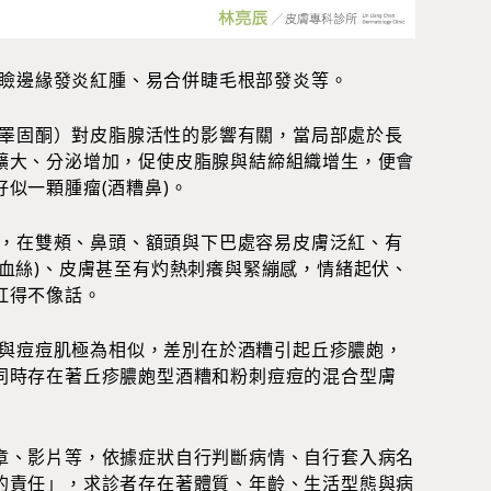
瞼邊緣發炎紅腫、易合併睫毛根部發炎等。
睪固酮）對皮脂腺活性的影響有關，當局部處於長
擴大、分泌增加，促使皮脂腺與結締組織增生，便會
似一顆腫瘤(酒糟鼻)。
，在雙頰、鼻頭、額頭與下巴處容易皮膚泛紅、有
血絲)、皮膚甚至有灼熱刺癢與緊繃感，情緒起伏、
紅得不像話。
與痘痘肌極為相似，差別在於酒糟引起丘疹膿皰，
同時存在著丘疹膿皰型酒糟和粉刺痘痘的混合型膚
章、影片等，依據症狀自行判斷病情、自行套入病名
的責任」，求診者存在著體質、年齡、生活型態與病