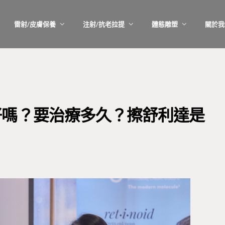
雷射/皮膚保養
注射/抗老拉提
體態雕塑
關於我
好嗎？要治療多久？擦舒利達是