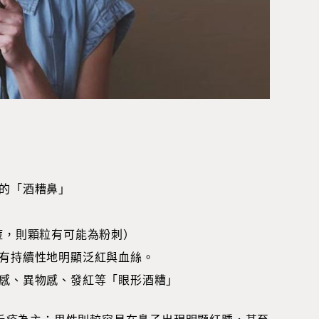
的「酒糟鼻」
痘，則顆粒有可能為粉刺）
有持續性地明顯泛紅與血絲。
感、異物感、發紅等「眼形酒糟」