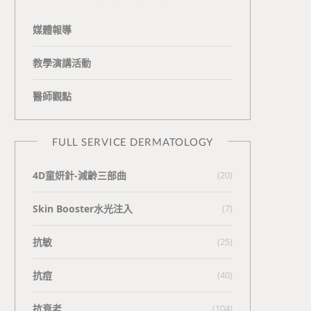
媒體報導
教學演講活動
醫師觀點
FULL SERVICE DERMATOLOGY
4D童妍針-減齡三部曲
(20)
Skin Booster水光注入
(7)
抗敏
(25)
抗痘
(40)
抗衰老
(104)