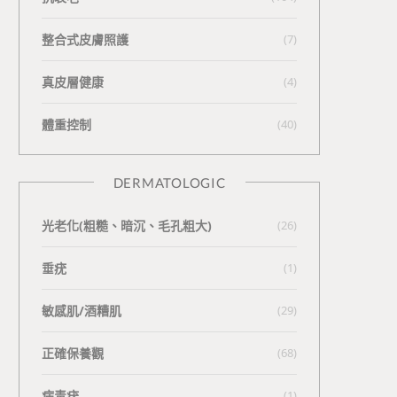
整合式皮膚照護
(7)
真皮層健康
(4)
體重控制
(40)
DERMATOLOGIC
光老化(粗糙、暗沉、毛孔粗大)
(26)
垂疣
(1)
敏感肌/酒糟肌
(29)
正確保養觀
(68)
病毒疣
(1)