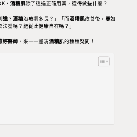
OK，
酒糟肌
除了透過正確用藥，還得做些什麼？
利達
？
酒糟
治療期多長？」「而
酒糟肌
改善後，要如
會法發嗎？能從此健康自在嗎？」
雅婷醫師
，來一一釐清
酒糟肌
的種種疑問！