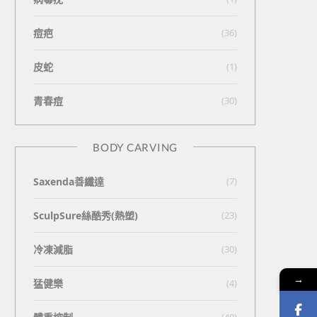
痘疤
(36)
皮蛇
(1)
青春痘
(30)
BODY CARVING
Saxenda善纖達
(7)
SculpSure絲酷秀(熱塑)
(23)
冷凍減脂
(30)
→
猛健樂
(4)
(40)