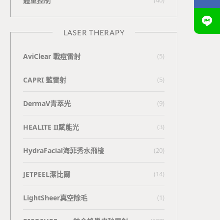
體重控制
LASER THERAPY
AviClear 戰痘雷射
(5)
CAPRI 藍雷射
(5)
DermaV青萃光
(9)
HEALITE II賦能光
(3)
HydraFacial海菲秀水飛梭
(20)
JETPEEL潔比爾
(14)
LightSheer真空除毛
(1)