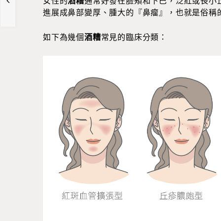
女性的
酒糟
通常好發在臉頰和下巴，泛紅或長小
進展成鼻部變厚、腫大的『鼻瘤』，也就是俗稱
如下為幾個
酒糟
常見的臨床分類：