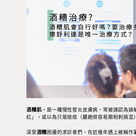
酒糟肌
，是一種慢性發炎皮膚病，常被誤認為過
紅」，或以為只是痘痘（膿皰很容易跟粉刺搞混
深受
酒糟
困擾的求診者們，在近幾年遇上被稱作