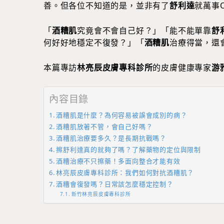
善。但各位不知道的是，並非有了
舒利達
就萬事
「
酒糟肌
究竟會不會自己好？」「能不能單靠
舒
何好好地穩定不復發？」「
酒糟肌
治療得當，還
本篇專訪
林亮辰皮膚專科診所
的皮膚健康專家
游
內容目錄
酒糟肌是什麼？為何容易被誤會成別的病？
酒糟肌放著不管，會自己好嗎？
酒糟肌治療要多久？是長期抗戰嗎？
擦舒利達真的就夠了嗎？了解藥物的定位與限制
酒糟治療不只擦藥！多面向整合才能有效
林亮辰皮膚專科診所：我們如何對抗酒糟肌？
酒糟會復發嗎？日常該怎麼穩定控制？
新竹林亮辰皮膚專科診所