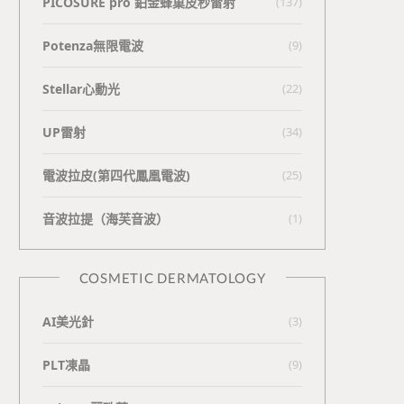
PICOSURE pro 鉑金蜂巢皮秒雷射
(137)
Potenza無限電波
(9)
Stellar心動光
(22)
UP雷射
(34)
電波拉皮(第四代鳳凰電波)
(25)
⾳波拉提（海芙⾳波）
(1)
COSMETIC DERMATOLOGY
AI美光針
(3)
PLT凍晶
(9)