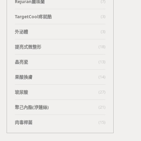
Rejuran麗珠蘭
(7)
TargetCool疼就酷
(3)
外泌體
(3)
提亮式微整形
(18)
晶亮瓷
(13)
果酸換膚
(14)
玻尿酸
(27)
聚己內酯(洢蓮絲)
(21)
肉毒桿菌
(15)