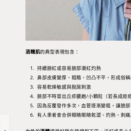
酒糟肌
的典型表現包含：
持續臉紅或容易臉部潮紅灼熱
鼻部皮膚變厚、粗糙、凹凸不平，形成俗稱
容易乾燥敏感與脫屑刺激
臉部不時冒出丘疹膿皰/小顆粒（若長成痘
因為反覆發作多次，血管逐漸變粗，讓臉部
有人患者會合併眼睛眼睛乾澀、灼熱、刺痛
航