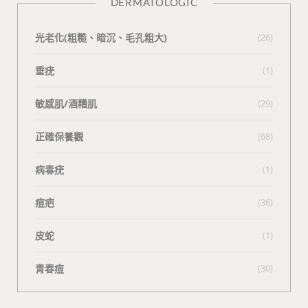
DERMATOLOGIC
光老化(粗糙、暗沉、毛孔粗大)
(26)
垂疣
(1)
敏感肌/酒糟肌
(29)
正確保養觀
(68)
病毒疣
(1)
痘疤
(36)
皮蛇
(1)
青春痘
(30)