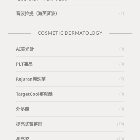
⾳波拉提（海芙⾳波）
(1)
COSMETIC DERMATOLOGY
AI美光針
(3)
PLT凍晶
(9)
Rejuran麗珠蘭
(7)
TargetCool疼就酷
(3)
外泌體
(3)
提亮式微整形
(18)
晶亮瓷
(13)