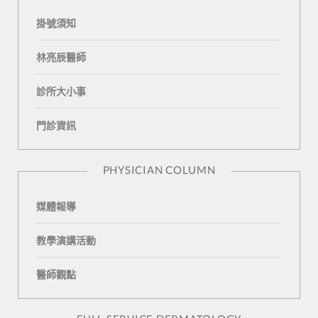
掛號須知
e
g
T
n
a
b
L
u
t
m
林亮辰醫師
o
o
b
a
診所大小事
o
v
e
k
門診資訊
k
i
t
n
e
PHYSICIAN COLUMN
媒體報導
教學演講活動
醫師觀點