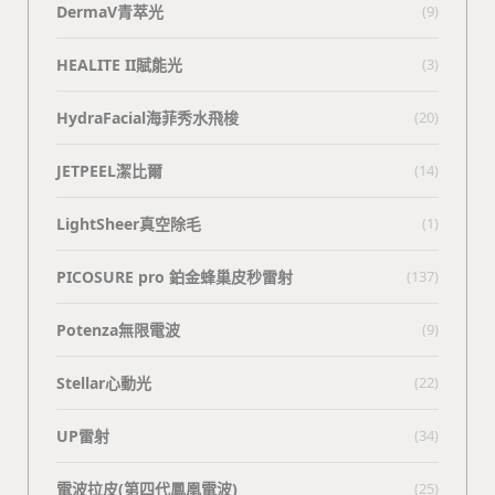
DermaV青萃光
(9)
HEALITE II賦能光
(3)
HydraFacial海菲秀水飛梭
(20)
JETPEEL潔比爾
(14)
LightSheer真空除毛
(1)
PICOSURE pro 鉑金蜂巢皮秒雷射
(137)
Potenza無限電波
(9)
Stellar心動光
(22)
UP雷射
(34)
電波拉皮(第四代鳳凰電波)
(25)