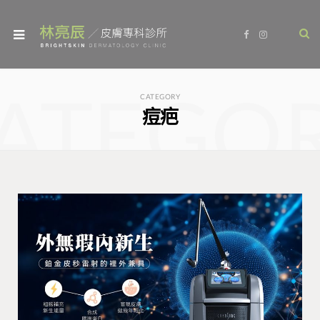
F
I
a
n
c
s
e
t
b
a
o
g
ATEGO
o
r
CATEGORY
k
a
痘疤
m