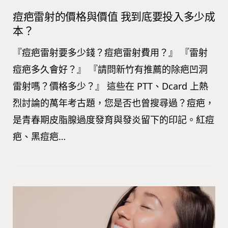
痘疤雷射的價格與價值 我到底要投入多少成
本？
『痘疤雷射要多少錢？痘疤雷射費用？』 『雷射
痘疤多久會好？』 『請問新竹有推薦的除疤凹洞
雷射嗎？價格多少？』 這些在 PTT、Dcard 上熱
烈討論的萬年考古題，您是否也曾搜尋過？痘疤，
是青春期皮脂腺過度發育與發炎留下的印記。紅痘
疤、黑痘疤…