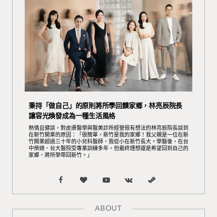
秉持「做自己」的原則將所學回饋家鄉，林亮辰院長
讓容光煥發成為一種生活風格
熱情且健談，對皮膚醫學與醫美診所經營很有想法的林亮辰院長談到
在新竹開業的原因：「很簡單，新竹是我的家鄉！我父親是一位在新
竹開業超過三十年的小兒科醫師，我從小在新竹長大。學醫後，在台
中榮總、台大醫院受專業訓練多年，但最終理想還是希望回到自己的
家鄉，將所學帶回新竹。」
F
B
Y
V
S
a
l
o
K
t
ABOUT
c
o
u
o
e