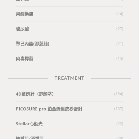
果酸換膚
(14)
玻尿酸
(27)
聚己內酯(洢蓮絲)
(21)
肉毒桿菌
(15)
TREATMENT
4D童妍針（舒顏萃）
(154)
PICOSURE pro 鉑金蜂巢皮秒雷射
(137)
Stellar心動光
(22)
敏感肌/酒糟肌
(29)