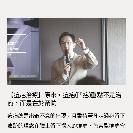
【痘疤治療】原來，痘疤(凹疤)重點不是治
療，而是在於預防
痘痘總是出奇不意的出現，且秉持著凡走過必留下
痕跡的理念在臉上留下惱人的痘疤，色素型痘疤會