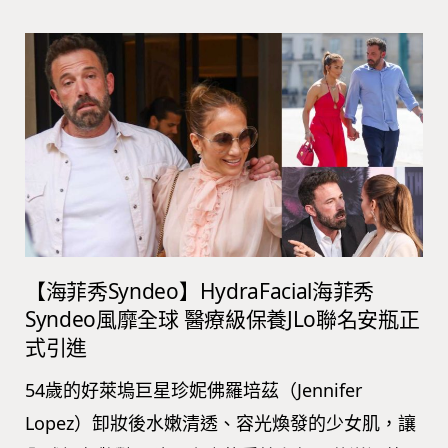
【海菲秀Syndeo】HydraFacial海菲秀
Syndeo風靡全球 醫療級保養JLo聯名安瓶正
式引進
54歲的好萊塢巨星珍妮佛羅培茲（Jennifer
Lopez）卸妝後水嫩清透、容光煥發的少女肌，讓