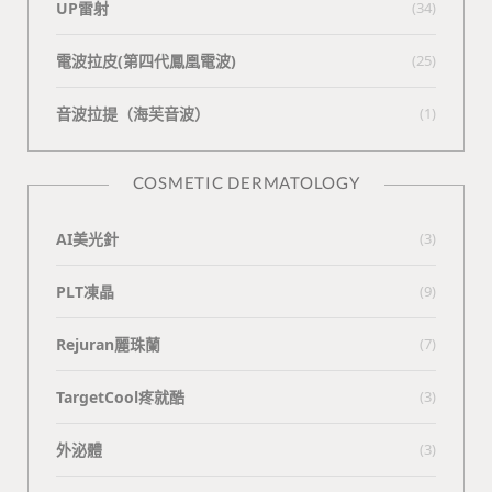
UP雷射
(34)
電波拉皮(第四代鳳凰電波)
(25)
⾳波拉提（海芙⾳波）
(1)
COSMETIC DERMATOLOGY
AI美光針
(3)
PLT凍晶
(9)
Rejuran麗珠蘭
(7)
TargetCool疼就酷
(3)
外泌體
(3)