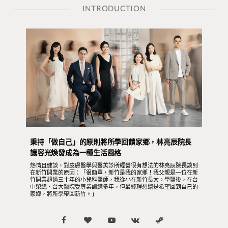
INTRODUCTION
秉持「做自己」的原則將所學回饋家鄉，林亮辰院長
讓容光煥發成為一種生活風格
熱情且健談，對皮膚醫學與醫美診所經營很有想法的林亮辰院長談到
在新竹開業的原因：「很簡單，新竹是我的家鄉！我父親是一位在新
竹開業超過三十年的小兒科醫師，我從小在新竹長大。學醫後，在台
中榮總、台大醫院受專業訓練多年，但最終理想還是希望回到自己的
家鄉，將所學帶回新竹。」
F
B
Y
V
S