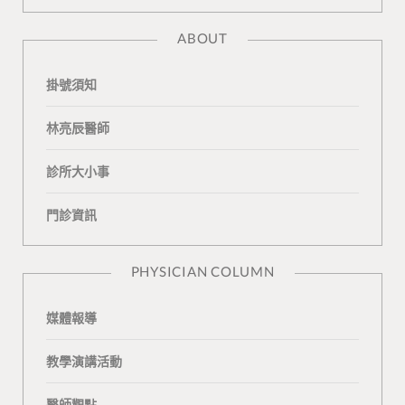
a
l
o
K
t
ABOUT
c
o
u
o
e
掛號須知
e
g
T
n
a
b
L
u
t
m
林亮辰醫師
o
o
b
a
診所大小事
o
v
e
k
門診資訊
k
i
t
n
e
PHYSICIAN COLUMN
媒體報導
教學演講活動
醫師觀點