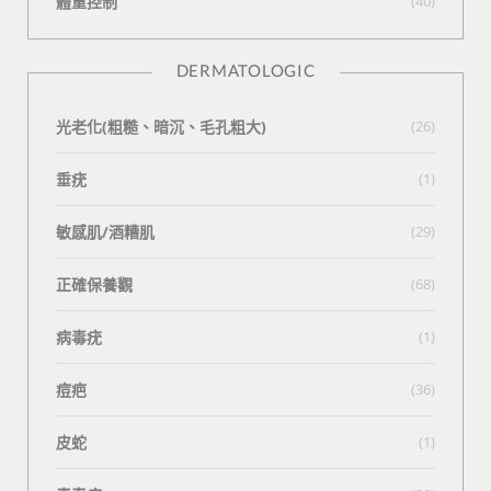
體重控制
(40)
DERMATOLOGIC
光老化(粗糙、暗沉、毛孔粗大)
(26)
垂疣
(1)
敏感肌/酒糟肌
(29)
正確保養觀
(68)
病毒疣
(1)
痘疤
(36)
皮蛇
(1)