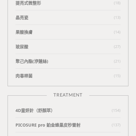
提亮式微整形
(18)
晶亮瓷
(13)
果酸換膚
(14)
玻尿酸
(27)
聚己內酯(洢蓮絲)
(21)
肉毒桿菌
(15)
TREATMENT
4D童妍針（舒顏萃）
(154)
PICOSURE pro 鉑金蜂巢皮秒雷射
(137)