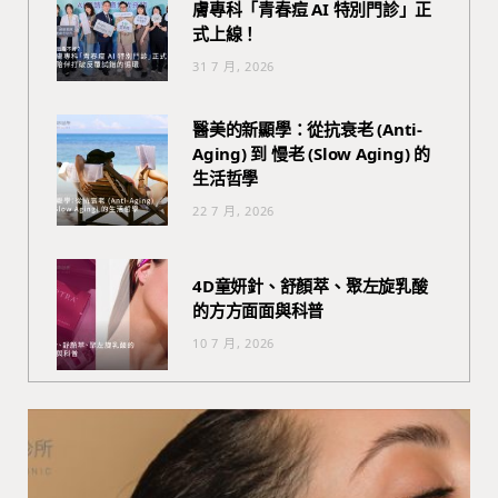
膚專科「青春痘 AI 特別門診」正
式上線！
31 7 月, 2026
醫美的新顯學：從抗衰老 (Anti-
Aging) 到 慢老 (Slow Aging) 的
生活哲學
22 7 月, 2026
4D童妍針、舒顏萃、聚左旋乳酸
的方方面面與科普
10 7 月, 2026