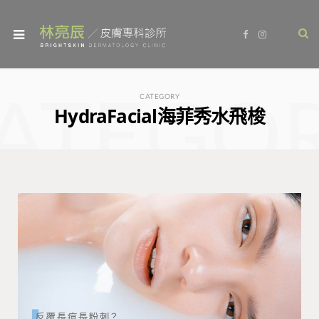
F
I
a
n
c
s
e
t
b
a
o
g
ATEGO
o
r
CATEGORY
k
a
HydraFacial海菲秀水飛梭
m