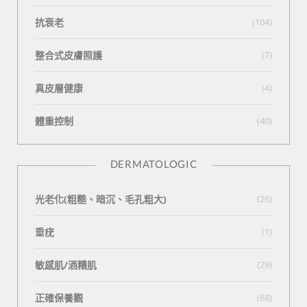
抗衰老
(104)
整合式皮膚照護
(7)
真皮層健康
(4)
體重控制
(40)
DERMATOLOGIC
光老化(粗糙、暗沉、毛孔粗大)
(26)
垂疣
(1)
敏感肌/酒糟肌
(29)
正確保養觀
(68)