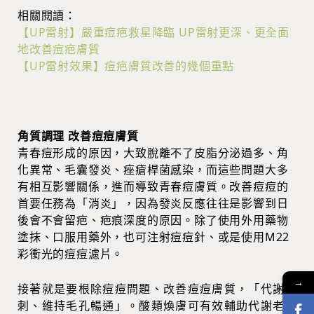
相關閱讀：
【UP雷射】嚴重痘疤救星降臨 UP雷射更深、更全面
地改善痘疤膚質
【UP雷射效果】痘疤膚質改善的幾個重點
角質調理 改善痘痘膚質
青春痘形成的原因，大致脫離不了皮脂分泌過多、角
化異常、毛囊發炎、痤瘡桿菌感染，而這些問題大多
有相互影響關係，進而導致青春痘膚質。改善痘痘的
首要任務為「消炎」，因為發炎反應往往是影響到日
後會不會留疤、疤痕深度的原因。除了使用外用藥物
塗抹、口服用藥外，也可注射痘痘針、或是使用M22
彩衝光的痘痘濾片。
→
接著就是要根除痘痘問題、改善痘痘膚質，「代謝粉
刺、維持毛孔暢通」。酸類煥膚可有效輔助代謝老廢