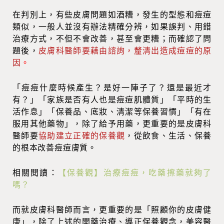
在判別上，有些皮膚問題如酒糟，發生的型態和痘痘
類似，一般人並沒有辦法精確分辨，如果誤判、用錯
治療方式，不但不會改善，甚至會更糟；而確認了問
題後，
皮膚科醫師要藉由諮詢，釐清出造成痘痘的原
因
。
「痘痘什麼時候產生？是好一陣子了？還是最近才
有？」「家族是否有人也是痘痘肌體質」「平時的生
活作息」「保養品、底妝、清潔等保養習慣」「有在
服用其他藥物」，除了給予用藥，更重要的是皮膚科
醫師要
協助建立正確的保養觀
，從飲食、生活、保養
的根本改善痘痘膚質。
相關閱讀：
【保養觀】治療痘痘，吃藥擦藥就夠了
嗎？
而就皮膚科醫師而言，更重要的是「照顧你的皮膚健
康」，除了上述的開藥治療、導正保養觀念，美容醫