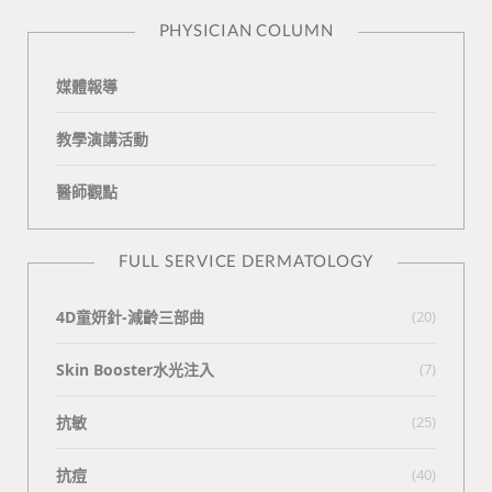
n
e
PHYSICIAN COLUMN
媒體報導
教學演講活動
醫師觀點
FULL SERVICE DERMATOLOGY
4D童妍針-減齡三部曲
(20)
Skin Booster水光注入
(7)
抗敏
(25)
抗痘
(40)