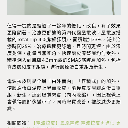
值得一提的是經過了十餘年的優化、改良，有了效果
更陷顯著、治療更舒適的第四代鳳凰電波。凰電波搭
載的Total Tip 4.0(紫鑽探頭)，面積增加33%，減少治
療時間25%，治療過程更舒適、且時間更短。由於深
度夠深，能量且無死角、快速讓皮膚整層均勻受熱，
精準深入到肌膚4.3mm處的SMAS筋膜層加熱，包括
真皮層和皮下組織，進行膠原蛋白重組及新生。
電波拉皮則是全層「由外而內」「容積式」的加熱，
使膠原蛋白溫度上昇而收縮，隨後真皮層膠原蛋白重
組、新生，達到膚質緊實（向內收縮），因此視覺上
會覺得臉好像變小了，同時膚質改善，皺紋減少更細
緻。
相關閱讀：
【電波拉皮】鳳凰電波 電波拉皮再進化 更