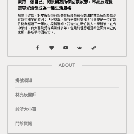
秉持「做自己」的原則將所學回饋家鄉，林亮辰院長
讓容光煥發成為一種生活風格
熱情且健談，對皮膚醫學與醫美診所經營很有想法的林亮辰院長談到
在新竹開業的原因：「很簡單，新竹是我的家鄉！我父親是一位在新
竹開業超過三十年的小兒科醫師，我從小在新竹長大。學醫後，在台
中榮總、台大醫院受專業訓練多年，但最終理想還是希望回到自己的
家鄉，將所學帶回新竹。」
F
B
Y
V
S
a
l
o
K
t
ABOUT
c
o
u
o
e
掛號須知
e
g
T
n
a
b
L
u
t
m
林亮辰醫師
o
o
b
a
診所大小事
o
v
e
k
門診資訊
k
i
t