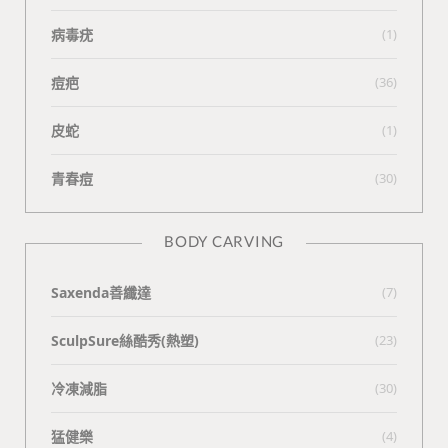
病毒疣
(1)
痘疤
(36)
皮蛇
(1)
青春痘
(30)
BODY CARVING
Saxenda善纖達
(7)
SculpSure絲酷秀(熱塑)
(23)
冷凍減脂
(30)
猛健樂
(4)