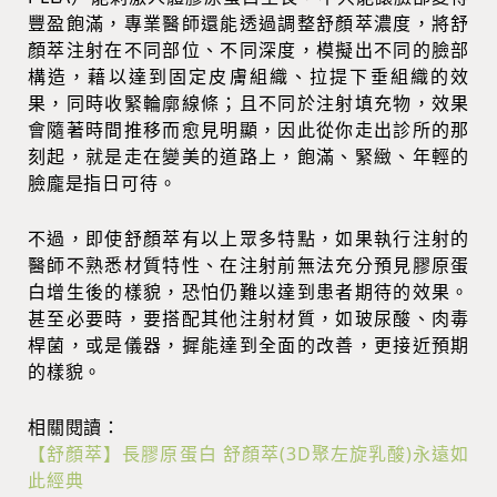
豐盈飽滿，專業醫師還能透過調整舒顏萃濃度，將舒
顏萃注射在不同部位、不同深度，模擬出不同的臉部
構造，藉以達到固定皮膚組織、拉提下垂組織的效
果，同時收緊輪廓線條；且不同於注射填充物，效果
會隨著時間推移而愈見明顯，因此從你走出診所的那
刻起，就是走在變美的道路上，飽滿、緊緻、年輕的
臉龐是指日可待。
不過，即使舒顏萃有以上眾多特點，如果執行注射的
醫師不熟悉材質特性、在注射前無法充分預見膠原蛋
白增生後的樣貌，恐怕仍難以達到患者期待的效果。
甚至必要時，要搭配其他注射材質，如玻尿酸、肉毒
桿菌，或是儀器，摨能達到全面的改善，更接近預期
的樣貌。
相關閱讀：
【舒顏萃】長膠原蛋白 舒顏萃(3D聚左旋乳酸)永遠如
此經典