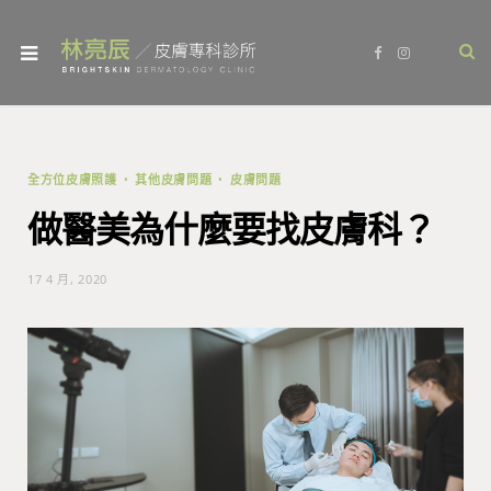
F
I
a
n
c
s
e
t
b
a
o
g
o
r
k
a
m
全方位皮膚照護
其他皮膚問題
皮膚問題
做醫美為什麼要找皮膚科？
17 4 月, 2020