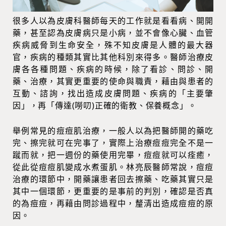
很多人以為皮膚科醫師每天的工作就是看看病、開開
藥，甚至認為皮膚病只是小病，並不會像心臟、血管
疾病威脅到生命安全，殊不知皮膚是人體的最大器
官，疾病的種類其實比其他科別來得多。醫師治療皮
膚各各種問題、疾病的時候，除了看診、問診、開
藥、治療，其實更重要的使命與職責，藉由與患者的
互動、諮詢，找出造成皮膚問題、疾病的「主要肇
因」，再「傳達(嘮叨)正確的衛教、保養概念」。
舉例常見的痘痘肌治療，一般人以為把醫師開的藥吃
完、擦完就可在完事了，實際上治療痘痘完全不是一
蹴而就，把一週份的藥使用完畢，痘痘就可以痊癒，
從此從痘痘肌變成水煮蛋肌。林亮辰醫師常說，痘痘
治療的環節中，開藥讓患者回去擦藥、吃藥其實只是
其中一個環節，更重要的是事前的判別，確認是否真
的為痘痘，再藉由問診過程中，釐清出造成痘痘的原
因。