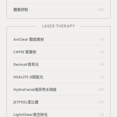
體重控制
(40)
LASER THERAPY
AviClear 戰痘雷射
(5)
CAPRI 藍雷射
(5)
DermaV青萃光
(9)
HEALITE II賦能光
(3)
HydraFacial海菲秀水飛梭
(20)
JETPEEL潔比爾
(14)
LightSheer真空除毛
(1)